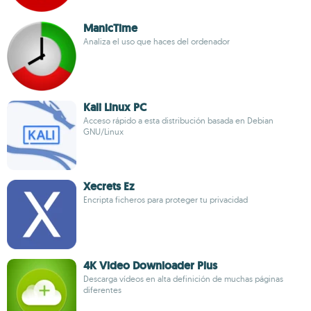
ManicTime
Analiza el uso que haces del ordenador
Kali Linux PC
Acceso rápido a esta distribución basada en Debian
GNU/Linux
Xecrets Ez
Encripta ficheros para proteger tu privacidad
4K Video Downloader Plus
Descarga vídeos en alta definición de muchas páginas
diferentes