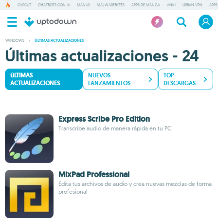
CAPCUT
CHATBOTS CON IA
MANUS
MALWAREBYTES
APPS DE MANGA
ANKI
URBAN VPN
APPS
WINDOWS
/
ÚLTIMAS ACTUALIZACIONES
Últimas actualizaciones - 24
ÚLTIMAS
NUEVOS
TOP
ACTUALIZACIONES
LANZAMIENTOS
DESCARGAS
Express Scribe Pro Edition
Transcribe audio de manera rápida en tu PC
MixPad Professional
Edita tus archivos de audio y crea nuevas mezclas de forma
profesional