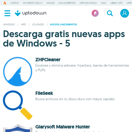
CAPCUT
CHATBOTS CON IA
MANUS
MALWAREBYTES
APPS DE MANGA
ANKI
URBAN VPN
APPS
WINDOWS
/
APPS
/
UTILIDADES
/
NUEVOS LANZAMIENTOS
Descarga gratis nuevas apps
de Windows - 5
ZHPCleaner
Escanea y elimina adware, hijackers, barras de herramientas
y PUPs
FileSeek
Busca archivos en tu disco duro con mayor rapidez
Glarysoft Malware Hunter