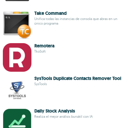
Take Command
Unifica todas las instancias de consola que abras en un
único programa
Remotera
TkoSoft
SysTools Duplicate Contacts Remover Tool
SysTools
Daily Stock Analysis
Realiza el mejor análisis bursátil con IA