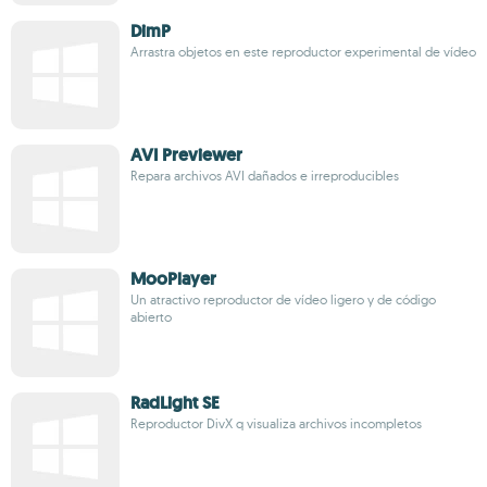
DimP
Arrastra objetos en este reproductor experimental de vídeo
AVI Previewer
Repara archivos AVI dañados e irreproducibles
MooPlayer
Un atractivo reproductor de vídeo ligero y de código
abierto
RadLight SE
Reproductor DivX q visualiza archivos incompletos