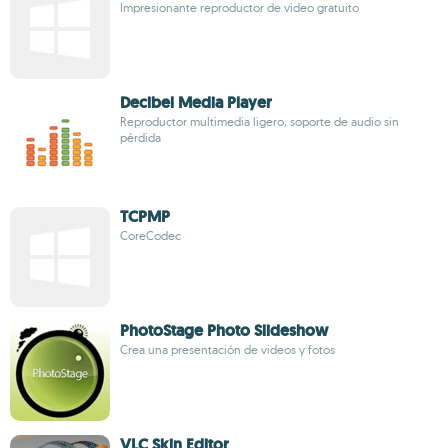
Impresionante reproductor de video gratuito
Decibel Media Player
Reproductor multimedia ligero, soporte de audio sin
pérdida
TCPMP
CoreCodec
PhotoStage Photo Slideshow
Crea una presentación de videos y fotos
VLC Skin Editor