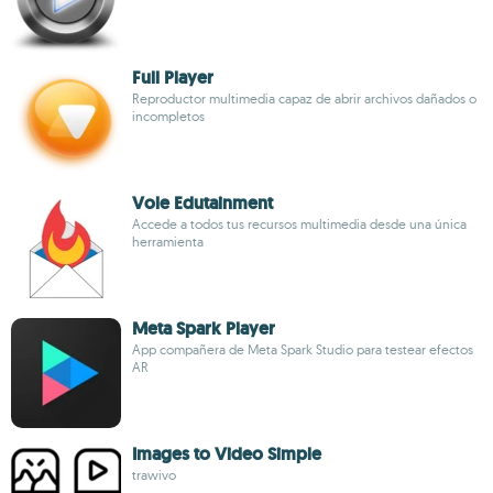
Full Player
Reproductor multimedia capaz de abrir archivos dañados o
incompletos
Vole Edutainment
Accede a todos tus recursos multimedia desde una única
herramienta
Meta Spark Player
App compañera de Meta Spark Studio para testear efectos
AR
Images to Video Simple
trawivo