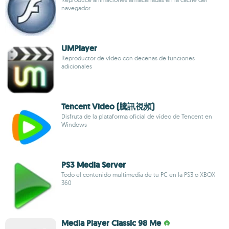
navegador
UMPlayer
Reproductor de vídeo con decenas de funciones
adicionales
Tencent Video (騰訊視頻)
Disfruta de la plataforma oficial de vídeo de Tencent en
Windows
PS3 Media Server
Todo el contenido multimedia de tu PC en la PS3 o XBOX
360
Media Player Classic 98 Me