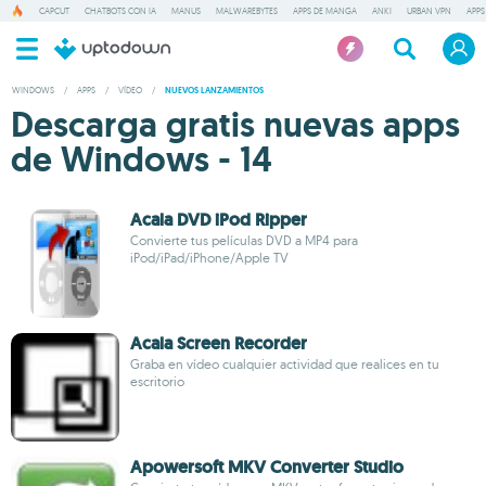
CAPCUT
CHATBOTS CON IA
MANUS
MALWAREBYTES
APPS DE MANGA
ANKI
URBAN VPN
APPS
WINDOWS
/
APPS
/
VÍDEO
/
NUEVOS LANZAMIENTOS
Descarga gratis nuevas apps
de Windows - 14
Acala DVD iPod Ripper
Convierte tus películas DVD a MP4 para
iPod/iPad/iPhone/Apple TV
Acala Screen Recorder
Graba en vídeo cualquier actividad que realices en tu
escritorio
Apowersoft MKV Converter Studio