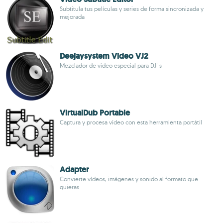
Subtitula tus películas y series de forma sincronizada y
mejorada
Deejaysystem Video VJ2
Mezclador de video especial para DJ´s
VirtualDub Portable
Captura y procesa vídeo con esta herramienta portátil
Adapter
Convierte vídeos, imágenes y sonido al formato que
quieras