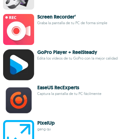
Screen Recorder‘
Graba la pantalla de tu PC de forma simple
GoPro Player + ReelSteady
Edita los vídeos de tu GoPro con la mejor calidad
EaseUS RecExperts
Captura la pantalla de tu PC fácilmente
PixelUp
gang qu