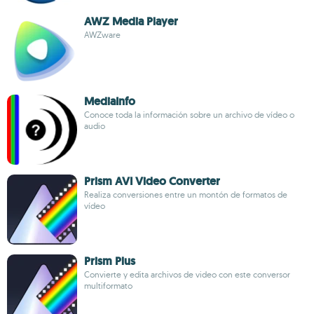
AWZ Media Player
AWZware
MediaInfo
Conoce toda la información sobre un archivo de vídeo o
audio
Prism AVI Video Converter
Realiza conversiones entre un montón de formatos de
vídeo
Prism Plus
Convierte y edita archivos de video con este conversor
multiformato