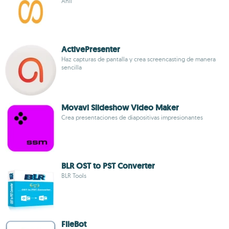
Anil
ActivePresenter
Haz capturas de pantalla y crea screencasting de manera
sencilla
Movavi Slideshow Video Maker
Crea presentaciones de diapositivas impresionantes
BLR OST to PST Converter
BLR Tools
FileBot