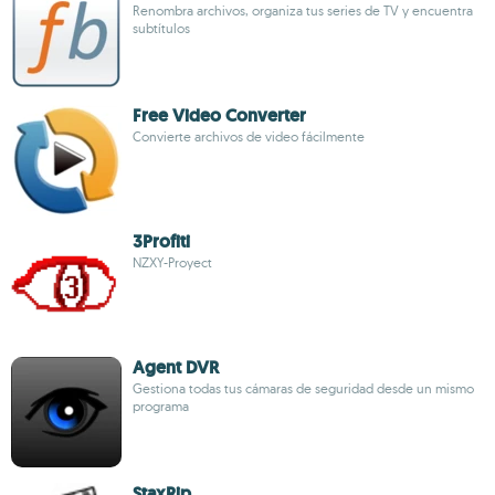
Renombra archivos, organiza tus series de TV y encuentra
subtítulos
Free Video Converter
Convierte archivos de video fácilmente
3Profiti
NZXY-Proyect
Agent DVR
Gestiona todas tus cámaras de seguridad desde un mismo
programa
StaxRip