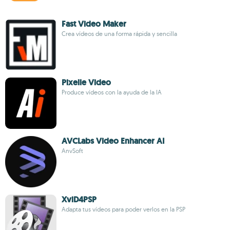
Fast Video Maker
Crea vídeos de una forma rápida y sencilla
Pixelle Video
Produce vídeos con la ayuda de la IA
AVCLabs Video Enhancer AI
AnvSoft
XviD4PSP
Adapta tus vídeos para poder verlos en la PSP