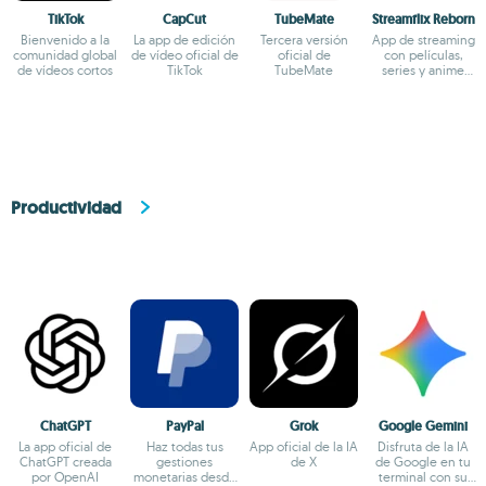
TikTok
CapCut
TubeMate
Streamflix Reborn
Bienvenido a la
La app de edición
Tercera versión
App de streaming
comunidad global
de vídeo oficial de
oficial de
con películas,
de vídeos cortos
TikTok
TubeMate
series y anime
100% gratuita
Productividad
ChatGPT
PayPal
Grok
Google Gemini
La app oficial de
Haz todas tus
App oficial de la IA
Disfruta de la IA
ChatGPT creada
gestiones
de X
de Google en tu
por OpenAI
monetarias desde
terminal con su