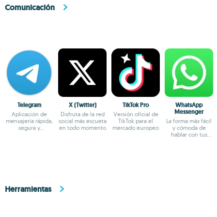
Comunicación
Telegram
X (Twitter)
TikTok Pro
WhatsApp
Messenger
Aplicación de
Disfruta de la red
Versión oficial de
mensajería rápida,
social más escueta
TikTok para el
La forma más fácil
segura y
en todo momento
mercado europeo
y cómoda de
multiplataforma
hablar con tus
amigos
Herramientas