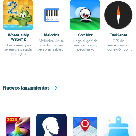
Where´s My
Melodica
Golf Blitz
Trail Sense
Water? 2
Melódica virtual
Juega al golf de
GPS de
Una nueva gran
con funciones
una forma muy
senderismo sin
aventura pasada
personalizables y
peculiar y
conexión con
por agua
reproducción
divertida
balizas, brújula y
fluida
regreso
Nuevos lanzamientos