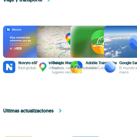
Novyro eSIM: Travel Data
Google Maps
Adoble TransiCuba
Google Ea
Red global,Datos ilimitados
Explora, navega y descubre
AdobleCuba
El mundo e
lugares cerca de ti.
mano
Últimas actualizaciones