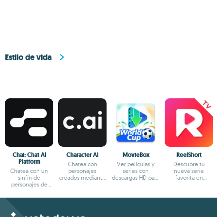
el terminal
app oficial
Android
Estilo de vida
Chai: Chat AI
Character AI
MovieBox
ReelShort
Platform
Chatea con
Ver películas y
Descubre tu
Chatea con un
personajes
series con
nueva serie
sinfín de
creados mediante
descargas HD para
favorita en
personajes de
IA
ver sin conexión
formato reels
fantasía