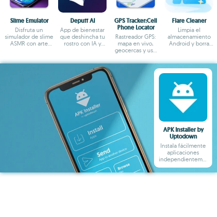
Slime Emulator
Depuff AI
GPS Tracker:Cell
Flare Cleaner
Phone Locator
Disfruta un
App de bienestar
Limpia el
simulador de slime
que deshincha tu
Rastreador GPS:
almacenamiento
ASMR con arte
rostro con IA y
mapa en vivo,
Android y borra
fluido y mezclas
selfies diarias
geocercas y uso
archivos grandes
DIY
privado
APK Installer by
Uptodown
Instala fácilmente
aplicaciones
independientemente
de su formato