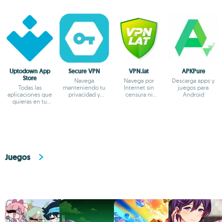
Uptodown App
Secure VPN
VPN.lat
APKPure
Store
Navega
Navega por
Descarga apps y
Todas las
manteniendo tu
Internet sin
juegos para
aplicaciones que
privacidad y
censura ni
Android
quieras en tu
anonimato
bloqueos
terminal Android
Juegos