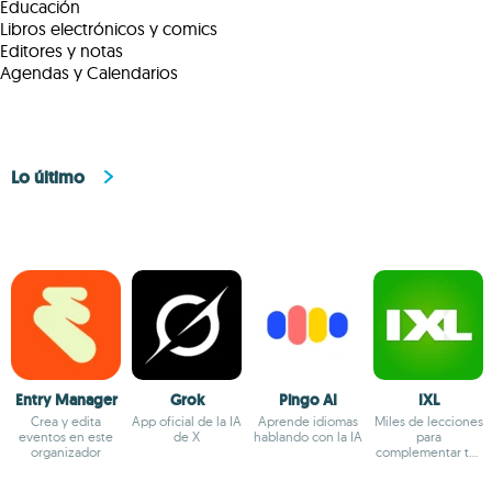
Educación
Libros electrónicos y comics
Editores y notas
Agendas y Calendarios
Lo último
Entry Manager
Grok
Pingo AI
IXL
Crea y edita
App oficial de la IA
Aprende idiomas
Miles de lecciones
eventos en este
de X
hablando con la IA
para
organizador
complementar tus
habilidades
generales