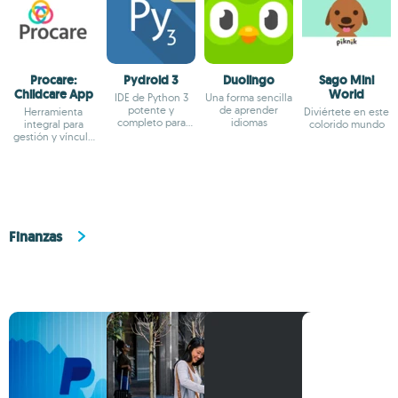
Procare:
Pydroid 3
Duolingo
Sago Mini
Childcare App
World
IDE de Python 3
Una forma sencilla
potente y
de aprender
Herramienta
Diviértete en este
completo para
idiomas
integral para
colorido mundo
Android
gestión y vínculo
con familias en
guarderías
Finanzas