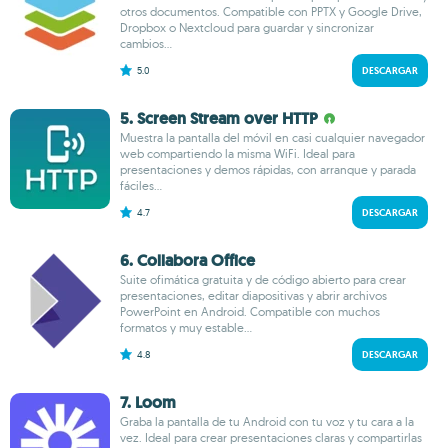
otros documentos. Compatible con PPTX y Google Drive,
Dropbox o Nextcloud para guardar y sincronizar
cambios...
5.0
DESCARGAR
5. Screen Stream over HTTP
Muestra la pantalla del móvil en casi cualquier navegador
web compartiendo la misma WiFi. Ideal para
presentaciones y demos rápidas, con arranque y parada
fáciles...
4.7
DESCARGAR
6. Collabora Office
Suite ofimática gratuita y de código abierto para crear
presentaciones, editar diapositivas y abrir archivos
PowerPoint en Android. Compatible con muchos
formatos y muy estable...
4.8
DESCARGAR
7. Loom
Graba la pantalla de tu Android con tu voz y tu cara a la
vez. Ideal para crear presentaciones claras y compartirlas