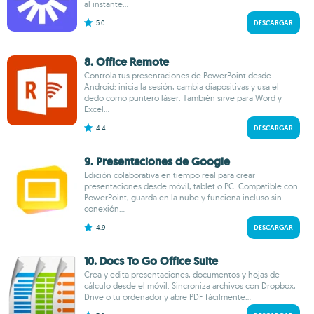
al instante...
5.0
DESCARGAR
8. Office Remote
Controla tus presentaciones de PowerPoint desde
Android: inicia la sesión, cambia diapositivas y usa el
dedo como puntero láser. También sirve para Word y
Excel...
4.4
DESCARGAR
9. Presentaciones de Google
Edición colaborativa en tiempo real para crear
presentaciones desde móvil, tablet o PC. Compatible con
PowerPoint, guarda en la nube y funciona incluso sin
conexión...
4.9
DESCARGAR
10. Docs To Go Office Suite
Crea y edita presentaciones, documentos y hojas de
cálculo desde el móvil. Sincroniza archivos con Dropbox,
Drive o tu ordenador y abre PDF fácilmente...