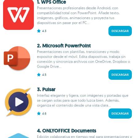
1. WPS Office
Presentaciones profesionales desde Android, con
compatibilidad total con PowerPoint. Añade texto,
imágenes, gráficos, animaciones y proyecta tus
diapositivas sin pasar por el PC...
4.3
DESCARGAR
2. Microsoft PowerPoint
Presentaciones con plantillas, transiciones y modo
expositor desde el móvil. Edita diapositivas, trabaja sin
conexión y sincroniza archivos con OneDrive, Dropbox o
Google Drive...
4.5
DESCARGAR
3. Pulsar
Interfaz elegante y ligera, con imágenes y portadas que
se cargan solas para que todo luzca bien. Además,
organiza el contenido desde una vista clara...
4.6
DESCARGAR
4. ONLYOFFICE Documents
Edición colaborativa en tiempo real para presentaciones y