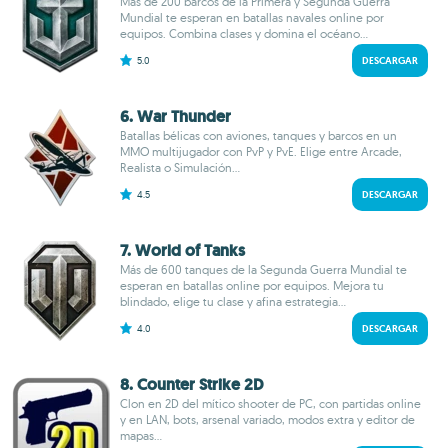
Más de 200 barcos de la Primera y Segunda Guerra
Mundial te esperan en batallas navales online por
equipos. Combina clases y domina el océano...
5.0
DESCARGAR
6. War Thunder
Batallas bélicas con aviones, tanques y barcos en un
MMO multijugador con PvP y PvE. Elige entre Arcade,
Realista o Simulación...
4.5
DESCARGAR
7. World of Tanks
Más de 600 tanques de la Segunda Guerra Mundial te
esperan en batallas online por equipos. Mejora tu
blindado, elige tu clase y afina estrategia...
4.0
DESCARGAR
8. Counter Strike 2D
Clon en 2D del mítico shooter de PC, con partidas online
y en LAN, bots, arsenal variado, modos extra y editor de
mapas...