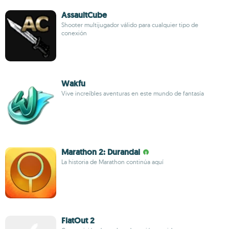
AssaultCube
Shooter multijugador válido para cualquier tipo de
conexión
Wakfu
Vive increíbles aventuras en este mundo de fantasía
Marathon 2: Durandal
La historia de Marathon continúa aquí
FlatOut 2