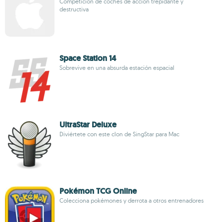
Competición de coches de acción trepidante y
destructiva
Space Station 14
Sobrevive en una absurda estación espacial
UltraStar Deluxe
Diviértete con este clon de SingStar para Mac
Pokémon TCG Online
Colecciona pokémones y derrota a otros entrenadores