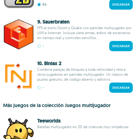
5.0
DESCARGAR
9. Sauerbraten
FPS al estilo Doom y Quake con partidas multijugador por
LAN e Internet. Incluye siete armas, editor de escenarios
en tiempo real y controles sencillos...
-
DESCARGAR
10. Biniax 2
Combina parejas de bloques a toda velocidad y reta a
otros jugadores en partidas multijugador. Un clásico de
puzles gratuito, de código abierto y adictivo...
-
DESCARGAR
Más juegos de la colección Juegos multijugador
Teeworlds
Batallas multijugador en 2D de criaturas muy simpáticas