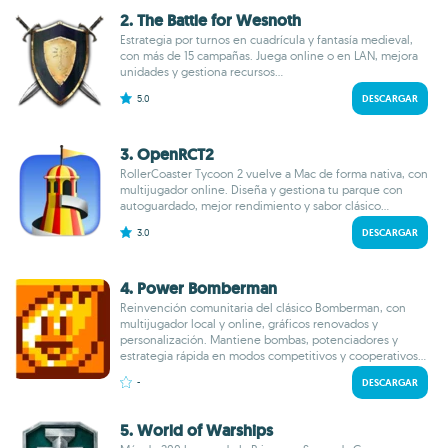
2. The Battle for Wesnoth
Estrategia por turnos en cuadrícula y fantasía medieval,
con más de 15 campañas. Juega online o en LAN, mejora
unidades y gestiona recursos...
5.0
DESCARGAR
3. OpenRCT2
RollerCoaster Tycoon 2 vuelve a Mac de forma nativa, con
multijugador online. Diseña y gestiona tu parque con
autoguardado, mejor rendimiento y sabor clásico...
3.0
DESCARGAR
4. Power Bomberman
Reinvención comunitaria del clásico Bomberman, con
multijugador local y online, gráficos renovados y
personalización. Mantiene bombas, potenciadores y
estrategia rápida en modos competitivos y cooperativos...
-
DESCARGAR
5. World of Warships