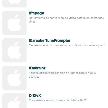
ffmpegX
Herramienta de conversión de vídeo basada en comandos
Unix
iKaraoke TunePrompter
Genera vídeo con una canción y su letra sincronizada por ti
iEatBrainz
Rellena etiqueta de canción en iTunes según huella
acústica
DrDivX
Convierte diversos formatos de vídeo a DivX