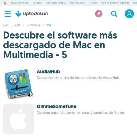
BRAVE BROWSER
CLAUDE
CHATBOTS CON IA
PROTON MAIL
HERDR
APPS DE CÓDIGO ABIERTO
TOP
MAC
/
APPS
/
MULTIMEDIA
/
TOP
Descubre el software más
descargado de Mac en
Multimedia - 5
AudialHub
Conversor de audio de los creadores de VisualHub
GimmeSomeTune
Obtiene automáticamente letras y carátulas de iTunes