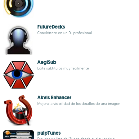
FutureDecks
Conviértete en un DJ profesional
AegiSub
Edita subtítulos muy fácilmente
Akvis Enhancer
Mejora la visibilidad de los detalles de una imagen
pulpTunes
Escucha tu lista de iTunes desde cualquier sitio