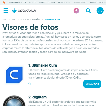
WHATSAPP DESKTOP
CLAUDE
CHATBOTS CON IA
PROTON MAIL
SCREEN STUDIO
APPS DE CÓDIGO A
MAC
/
APPS
/
FOTOGRAFÍA Y DISEÑO
/
VISORES DE FOTOS
Visores de fotos
Preview es el visor que viene con macOS y ya supera a la mayoría de
alternativas en otras plataformas. Aun así, hay casos en los que se queda corto:
formatos RAW de cámaras profesionales, archivos con metadatos EXIF extensos,
GIFs animados o flujos de trabajo donde la velocidad de navegación entre
carpetas marca la diferencia. Los visores de esta categoría están optimizados,
son ligeros, arrancan rápido y sacan partido del hardware de Apple.
1. Ultimaker Cura
Ultimaker Cura es el programa de impresión en 3D más
usado en todo el mundo. Gracias a él, podemos
transformar cualquier diseño 3D en CAD...
-
DESCARGAR
2. digiKam
digiKam es un útil gestor de archivos que nos permite
organizar, editar y visualizar todos las imágenes que