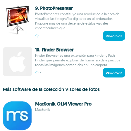
9. PhotoPresenter
PhotoPresenter constituye una revolución a la hora de
visualizar las fotografías digitales en el ordenador.
Propone más de una decena de estilos visuales
espectaculares que...
-
DESCARGAR
10. Finder Browser
Finder Browser es una extensión para Finder y Path
Finder que permite explorar de forma rápida y práctica
todas las imágenes contenidas en una carpeta...
-
DESCARGAR
Más software de la colección Visores de fotos
MacSonik OLM Viewer Pro
MacSonik