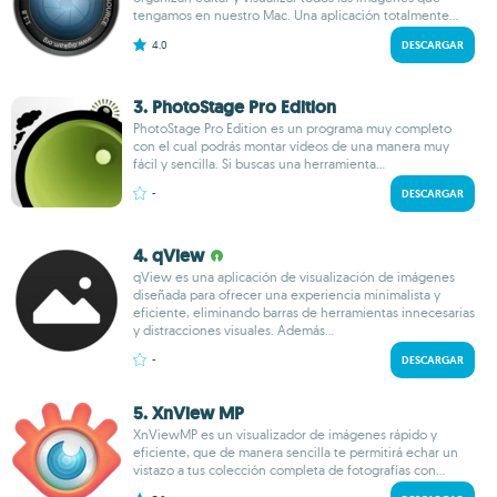
tengamos en nuestro Mac. Una aplicación totalmente...
4.0
DESCARGAR
3. PhotoStage Pro Edition
PhotoStage Pro Edition es un programa muy completo
con el cual podrás montar vídeos de una manera muy
fácil y sencilla. Si buscas una herramienta...
-
DESCARGAR
4. qView
qView es una aplicación de visualización de imágenes
diseñada para ofrecer una experiencia minimalista y
eficiente, eliminando barras de herramientas innecesarias
y distracciones visuales. Además...
-
DESCARGAR
5. XnView MP
XnViewMP es un visualizador de imágenes rápido y
eficiente, que de manera sencilla te permitirá echar un
vistazo a tus colección completa de fotografías con...