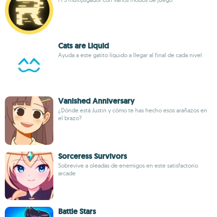
Cats are Liquid
Ayuda a este gatito líquido a llegar al final de cada nivel
Vanished Anniversary
¿Dónde está Justin y cómo te has hecho esos arañazos en
el brazo?
Sorceress Survivors
Sobrevive a oleadas de enemigos en este satisfactorio
arcade
Battle Stars