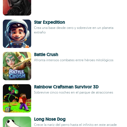
Star Expedition
Crea una base desde cero y sobrevive en un planeta
extraño
Battle Crush
Afronta intensos combates entre héroes mitológicos
Rainbow Craftsman Survivor 3D
Sobrevive cinco noches en el parque de atracciones
Long Nose Dog
Crece la nariz del perro hasta el infinito en este arcade