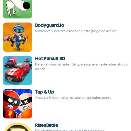
Bodyguard.io
Sobrevive y derrota a todos en este juego de acción
Hot Pursuit 3D
Detén al criminal antes de que escape en este adrenalínico
arcade
Tap & Up
Ayuda a Spiderman a rescatar a esta pobre gente
RisenBattle
FPS multijugador con varios modos de juego