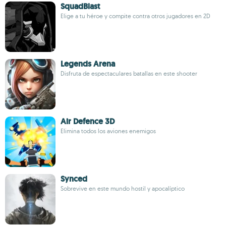
SquadBlast
Elige a tu héroe y compite contra otros jugadores en 2D
Legends Arena
Disfruta de espectaculares batallas en este shooter
Air Defence 3D
Elimina todos los aviones enemigos
Synced
Sobrevive en este mundo hostil y apocalíptico