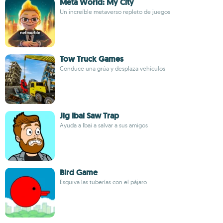
Meta World: My City
Un increíble metaverso repleto de juegos
Tow Truck Games
Conduce una grúa y desplaza vehículos
Jig Ibai Saw Trap
Ayuda a Ibai a salvar a sus amigos
Bird Game
Esquiva las tuberías con el pájaro