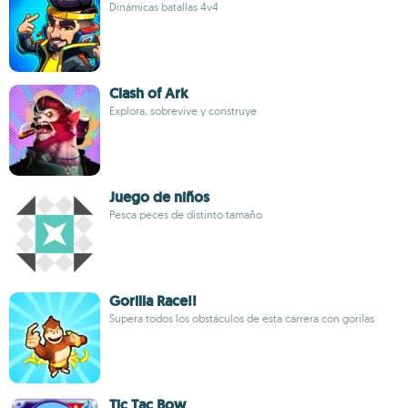
Dinámicas batallas 4v4
Clash of Ark
Explora, sobrevive y construye
Juego de niños
Pesca peces de distinto tamaño
Gorilla Race!!
Supera todos los obstáculos de esta carrera con gorilas
Tic Tac Bow