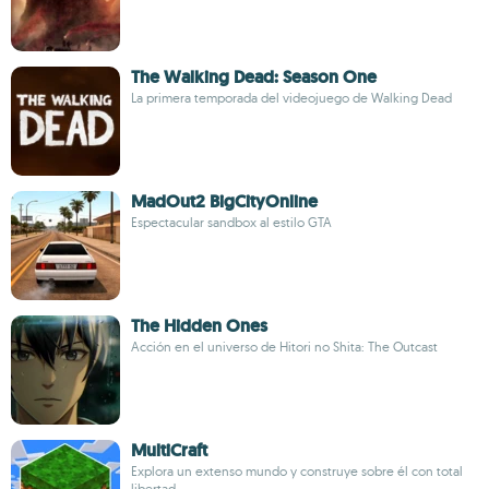
The Walking Dead: Season One
La primera temporada del videojuego de Walking Dead
MadOut2 BigCityOnline
Espectacular sandbox al estilo GTA
The Hidden Ones
Acción en el universo de Hitori no Shita: The Outcast
MultiCraft
Explora un extenso mundo y construye sobre él con total
libertad