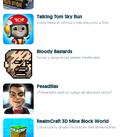
Talking Tom Sky Run
Vuela hasta el infinito y más allá junto a Tom
Bloody Bastards
Sucias y sangrientas peleas medievales
Pesadillas
¿Preparados para un juego de absoluto terror?
RealmCraft 3D Mine Block World
Construye tu propio mundo en tres dimensiones