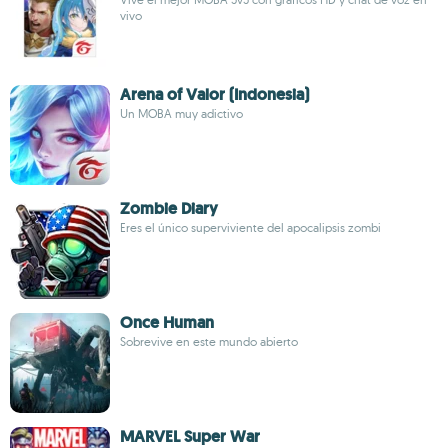
vivo
Arena of Valor (Indonesia)
Un MOBA muy adictivo
Zombie Diary
Eres el único superviviente del apocalipsis zombi
Once Human
Sobrevive en este mundo abierto
MARVEL Super War