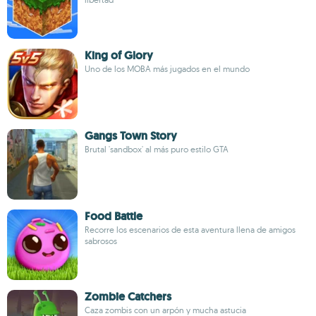
King of Glory
Uno de los MOBA más jugados en el mundo
Gangs Town Story
Brutal 'sandbox' al más puro estilo GTA
Food Battle
Recorre los escenarios de esta aventura llena de amigos
sabrosos
Zombie Catchers
Caza zombis con un arpón y mucha astucia