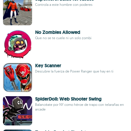
Controla a este hombre con poderes
No Zombies Allowed
Que no se te cuele ni un solo zombi
Key Scanner
Descubre la fuerza de Power Ranger que hay en ti
SpiderDoll: Web Shooter Swing
Balancéate por NY como héroe de trapo con telarañas en
arcade