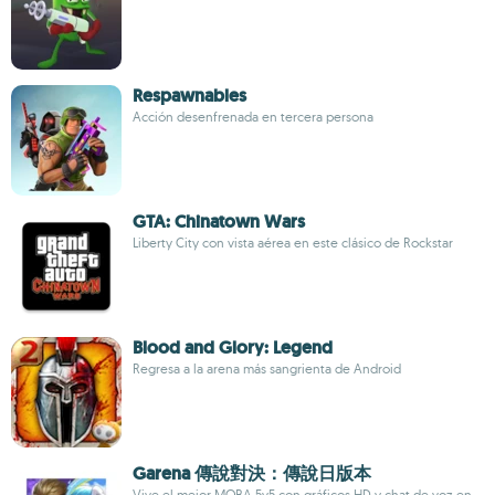
Respawnables
Acción desenfrenada en tercera persona
GTA: Chinatown Wars
Liberty City con vista aérea en este clásico de Rockstar
Blood and Glory: Legend
Regresa a la arena más sangrienta de Android
Garena 傳說對決：傳說日版本
Vive el mejor MOBA 5v5 con gráficos HD y chat de voz en