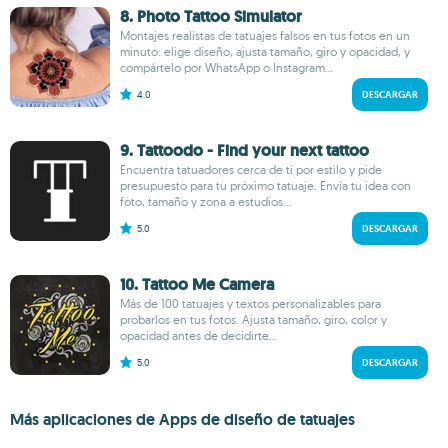
8. Photo Tattoo Simulator
Montajes realistas de tatuajes falsos en tus fotos en un
minuto: elige diseño, ajusta tamaño, giro y opacidad, y
compártelo por WhatsApp o Instagram...
4.0
DESCARGAR
9. Tattoodo - Find your next tattoo
Encuentra tatuadores cerca de ti por estilo y pide
presupuesto para tu próximo tatuaje. Envía tu idea con
foto, tamaño y zona a estudios...
5.0
DESCARGAR
10. Tattoo Me Camera
Más de 100 tatuajes y textos personalizables para
probarlos en tus fotos. Ajusta tamaño, giro, color y
opacidad antes de decidirte...
5.0
DESCARGAR
Más aplicaciones de Apps de diseño de tatuajes