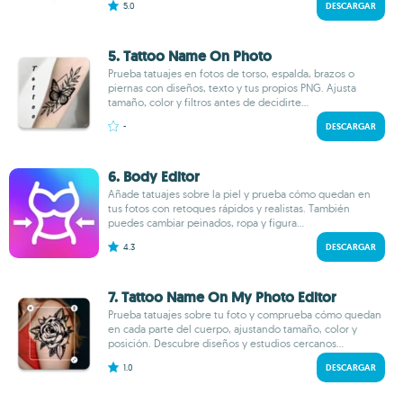
5.0
DESCARGAR
5. Tattoo Name On Photo
Prueba tatuajes en fotos de torso, espalda, brazos o
piernas con diseños, texto y tus propios PNG. Ajusta
tamaño, color y filtros antes de decidirte...
-
DESCARGAR
6. Body Editor
Añade tatuajes sobre la piel y prueba cómo quedan en
tus fotos con retoques rápidos y realistas. También
puedes cambiar peinados, ropa y figura...
4.3
DESCARGAR
7. Tattoo Name On My Photo Editor
Prueba tatuajes sobre tu foto y comprueba cómo quedan
en cada parte del cuerpo, ajustando tamaño, color y
posición. Descubre diseños y estudios cercanos...
1.0
DESCARGAR