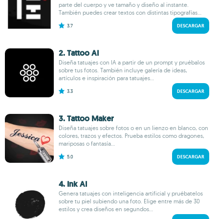
parte del cuerpo y ve tamaño y diseño al instante.
También puedes crear textos con distintas tipografías...
3.7
DESCARGAR
2. Tattoo AI
Diseña tatuajes con IA a partir de un prompt y pruébalos
sobre tus fotos. También incluye galería de ideas,
artículos e inspiración para tatuajes...
3.3
DESCARGAR
3. Tattoo Maker
Diseña tatuajes sobre fotos o en un lienzo en blanco, con
colores, trazos y efectos. Prueba estilos como dragones,
mariposas o fantasía...
5.0
DESCARGAR
4. Ink AI
Genera tatuajes con inteligencia artificial y pruébatelos
sobre tu piel subiendo una foto. Elige entre más de 30
estilos y crea diseños en segundos...