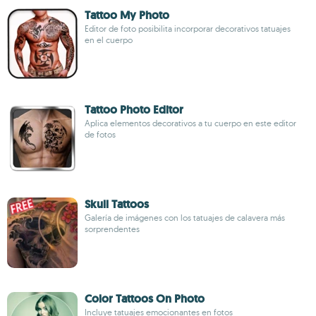
Tattoo My Photo
Editor de foto posibilita incorporar decorativos tatuajes
en el cuerpo
Tattoo Photo Editor
Aplica elementos decorativos a tu cuerpo en este editor
de fotos
Skull Tattoos
Galería de imágenes con los tatuajes de calavera más
sorprendentes
Color Tattoos On Photo
Incluye tatuajes emocionantes en fotos