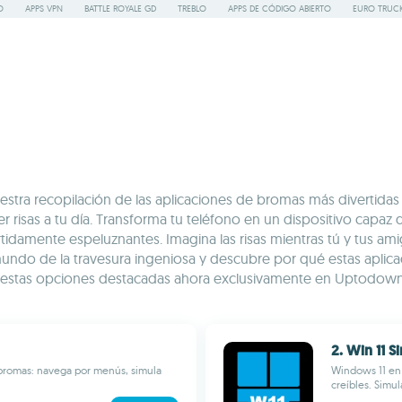
O
APPS VPN
BATTLE ROYALE GD
TREBLO
APPS DE CÓDIGO ABIERTO
EURO TRUCK
estra recopilación de las aplicaciones de bromas más divertidas
r risas a tu día. Transforma tu teléfono en un dispositivo capaz
tidamente espeluznantes. Imagina las risas mientras tú y tus ami
undo de la travesura ingeniosa y descubre por qué estas aplicaci
ga estas opciones destacadas ahora exclusivamente en Uptodown 
2. Win 11 S
r bromas: navega por menús, simula
Windows 11 en 
creíbles. Simul