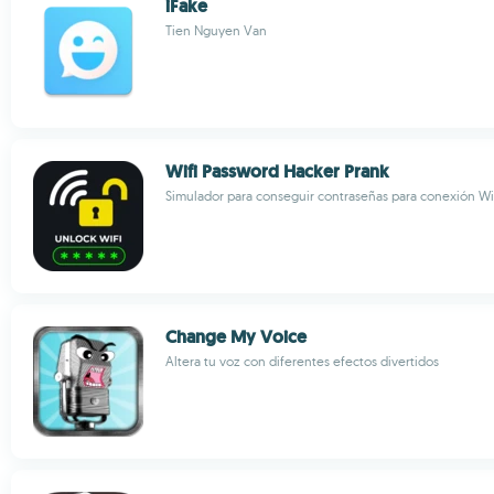
iFake
Tien Nguyen Van
Wifi Password Hacker Prank
Simulador para conseguir contraseñas para conexión Wi
Change My Voice
Altera tu voz con diferentes efectos divertidos