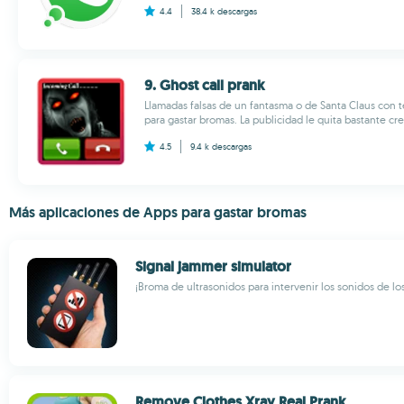
4.4
38.4 k
descargas
9. Ghost call prank
Llamadas falsas de un fantasma o de Santa Claus con 
para gastar bromas. La publicidad le quita bastante cred
4.5
9.4 k
descargas
Más aplicaciones de Apps para gastar bromas
Signal jammer simulator
¡Broma de ultrasonidos para intervenir los sonidos de lo
Remove Clothes Xray Real Prank