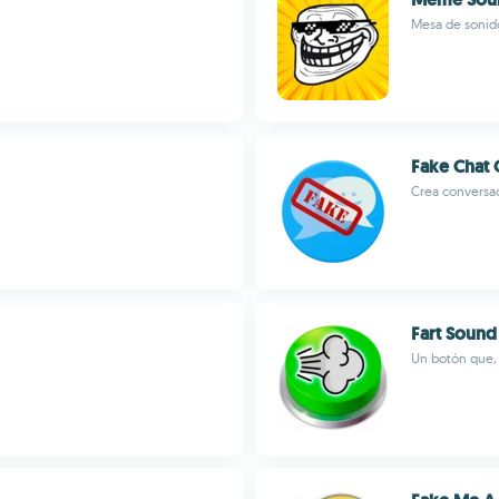
Mesa de sonid
Fake Chat 
Crea conversa
Fart Sound
Un botón que, 