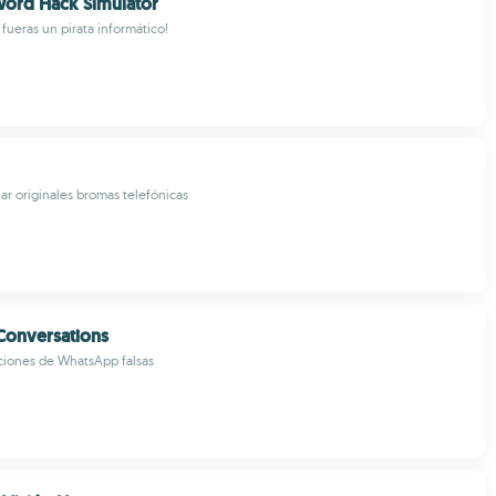
word Hack Simulator
fueras un pirata informático!
ar originales bromas telefónicas
Conversations
ciones de WhatsApp falsas