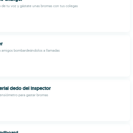
 de tu voz y gástate unas bromas con tus colegas
er
a amigos bombardeándolos a llamadas
erial dedo del inspector
ensiómetro para gastar bromas
ndboard