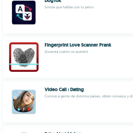
DogTok
Simula que hablas con tu perro
Fingerprint Love Scanner Prank
¡Escanea cuánto os queréis!
Video Call : Dating
Conoce a gente de distintos países, obtén consejos y di