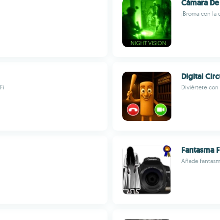
Cámara De 
¡Broma con la 
Digital Cir
Fi
Diviértete con
Fantasma 
Añade fantasma