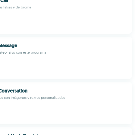
Call
as falsas y de broma
 Message
hateo falso con este programa
Conversation
sos con imágenes y textos personalizados