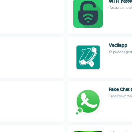
Wi Fi Pass
¡Actúa como si 
Vacilapp
Ya puedes gast
Fake Chat 
Crea conversa