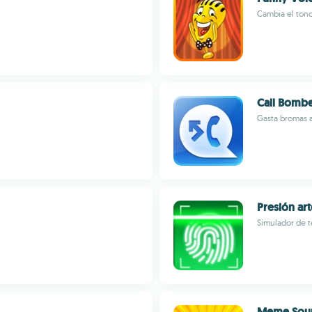
Cambia el tono
Call Bomb
Gasta bromas 
Presión art
Simulador de t
Meme Sou