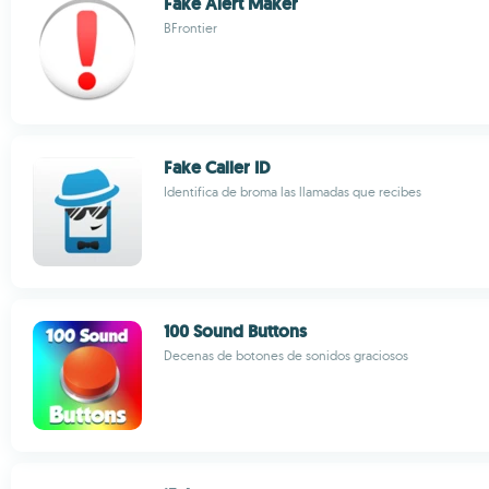
Fake Alert Maker
BFrontier
Fake Caller ID
Identifica de broma las llamadas que recibes
100 Sound Buttons
Decenas de botones de sonidos graciosos