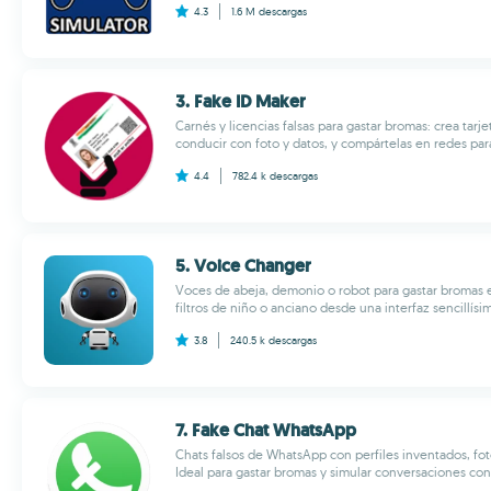
4.3
1.6 M
descargas
3. Fake ID Maker
Carnés y licencias falsas para gastar bromas: crea tar
conducir con foto y datos, y compártelas en redes para 
4.4
782.4 k
descargas
5. Voice Changer
Voces de abeja, demonio o robot para gastar bromas
filtros de niño o anciano desde una interfaz sencillísim
3.8
240.5 k
descargas
7. Fake Chat WhatsApp
Chats falsos de WhatsApp con perfiles inventados, fot
Ideal para gastar bromas y simular conversaciones con