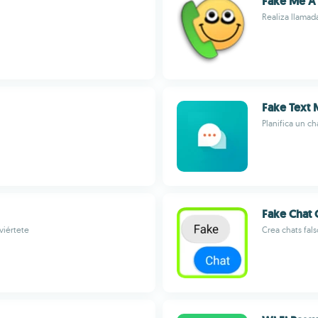
Fake Me A 
Realiza llamad
Fake Text
Planifica un c
Fake Chat 
viértete
Crea chats fal