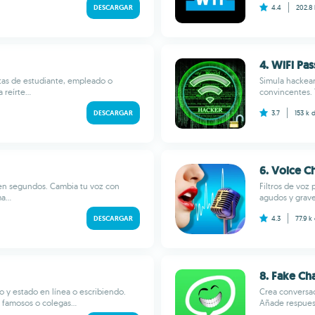
DESCARGAR
4.4
202.8
4. WiFi Pa
jetas de estudiante, empleado o
Simula hackear
reírte...
convincentes. 
DESCARGAR
3.7
153 k
d
6. Voice C
 en segundos. Cambia tu voz con
Filtros de voz
a...
agudos y grave
DESCARGAR
4.3
77.9 k
8. Fake Ch
o y estado en línea o escribiendo.
Crea conversac
 famosos o colegas...
Añade respuest