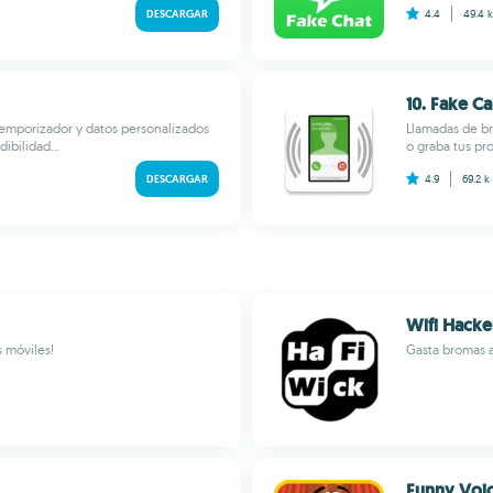
DESCARGAR
4.4
49.4 
10. Fake Ca
temporizador y datos personalizados
Llamadas de br
ibilidad...
o graba tus pr
DESCARGAR
4.9
69.2 k
Wifi Hacke
s móviles!
Gasta bromas a
Funny Voi