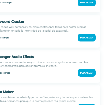
 k
descargas
DESCARGAR
ssword Cracker
 redes WiFi cercanas y muestra contraseñas falsas para gastar bromas
También enseña la intensidad de la señal de cada red...
escargas
DESCARGAR
hanger Audio Effects
 para sonar como niño, mujer, robot o demonio: graba una frase, cambia
s y compártela para gastar bromas al instante...
descargas
DESCARGAR
at Maker
iones falsas de WhatsApp con perfiles, estados y llamadas personalizables.
as automáticas para que la broma parezca real y más creíble...