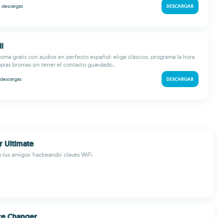
k
descargas
DESCARGAR
ll
oma gratis con audios en perfecto español: elige clásicos, programa la hora
opias bromas sin tener el contacto guardado...
descargas
DESCARGAR
r Ultimate
 tus amigos 'hackeando' claves WiFi
ce Changer