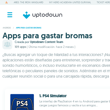
ARES: THE IRON VANGUARD
MY HERO ACADEMIA UNITED SURVIVAL
TICKET HER
ANDROID
/
APPS PARA GASTAR BROMAS
Apps para gastar bromas
Creada por
Uptodown Content Team
109 apps
( Última modificación: hace 2 meses )
¿Buscas agregar un toque de hilaridad a tus interacciones? ¡Nu
aplicaciones están diseñadas para entretener, sorprender y trae
sonido humorísticos, o incluso involucrarte en escenarios diver
telefónicas o peculiares paneles de sonidos. Adéntrate en el m
cualquier reunión social o para una carcajada rápida, descar
1. PS4 Simulator
La interfaz de PlayStation 4 en tu Android para gasta
cargar juegos famosos y vacila a tus amigos...