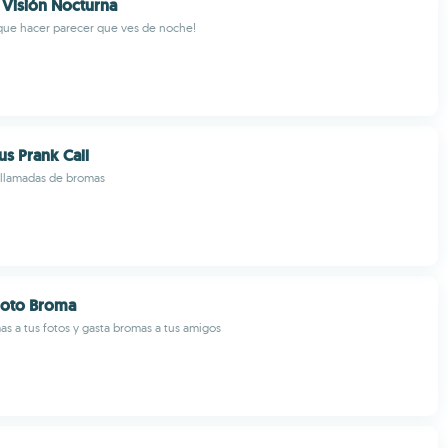
Visión Nocturna
que hacer parecer que ves de noche!
cus Prank Call
 llamadas de bromas
Foto Broma
s a tus fotos y gasta bromas a tus amigos