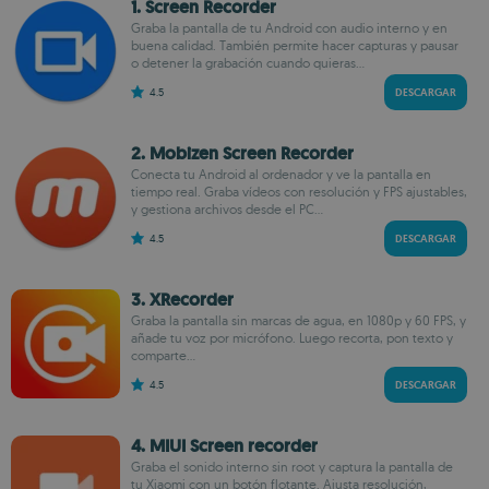
1. Screen Recorder
Graba la pantalla de tu Android con audio interno y en
buena calidad. También permite hacer capturas y pausar
o detener la grabación cuando quieras...
4.5
DESCARGAR
2. Mobizen Screen Recorder
Conecta tu Android al ordenador y ve la pantalla en
tiempo real. Graba vídeos con resolución y FPS ajustables,
y gestiona archivos desde el PC...
4.5
DESCARGAR
3. XRecorder
Graba la pantalla sin marcas de agua, en 1080p y 60 FPS, y
añade tu voz por micrófono. Luego recorta, pon texto y
comparte...
4.5
DESCARGAR
4. MIUI Screen recorder
Graba el sonido interno sin root y captura la pantalla de
tu Xiaomi con un botón flotante. Ajusta resolución,