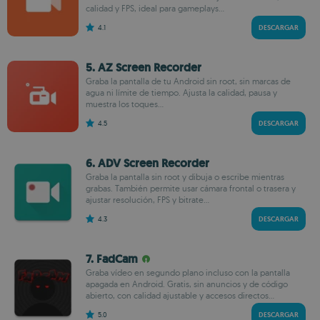
calidad y FPS, ideal para gameplays...
4.1
DESCARGAR
5. AZ Screen Recorder
Graba la pantalla de tu Android sin root, sin marcas de
agua ni límite de tiempo. Ajusta la calidad, pausa y
muestra los toques...
4.5
DESCARGAR
6. ADV Screen Recorder
Graba la pantalla sin root y dibuja o escribe mientras
grabas. También permite usar cámara frontal o trasera y
ajustar resolución, FPS y bitrate...
4.3
DESCARGAR
7. FadCam
Graba vídeo en segundo plano incluso con la pantalla
apagada en Android. Gratis, sin anuncios y de código
abierto, con calidad ajustable y accesos directos...
5.0
DESCARGAR