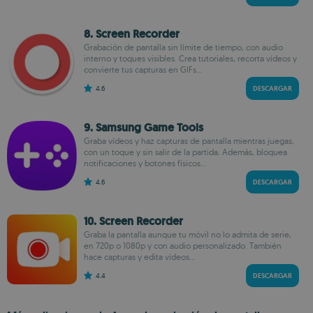
8. Screen Recorder
Grabación de pantalla sin límite de tiempo, con audio
interno y toques visibles. Crea tutoriales, recorta vídeos y
convierte tus capturas en GIFs...
4.6
DESCARGAR
9. Samsung Game Tools
Graba vídeos y haz capturas de pantalla mientras juegas,
con un toque y sin salir de la partida. Además, bloquea
notificaciones y botones físicos...
4.6
DESCARGAR
10. Screen Recorder
Graba la pantalla aunque tu móvil no lo admita de serie,
en 720p o 1080p y con audio personalizado. También
hace capturas y edita vídeos...
4.4
DESCARGAR