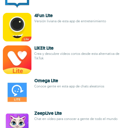
4Fun Lite
Versión liviana de esta app de entretenimiento
LIKEit Lite
Crea y descubre vídeos cortos desde esta alternativa de
TikTok
Omega Lite
Conoce gente en esta app de chats aleatorios
ZeepLive Lite
Chat en vídeo para conocer a gente de todo el mundo