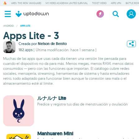
ARES: THE IRON VANGUARD
MY HERO ACADEMIA UNITED SURVIVAL
TICKET HERO
APPS VPN
BATTLE ROY
ANDROID
/
APPS LITE
Apps Lite - 3
Creada por
Nelson de Benito
182 apps
( Última modificación: hace 1 semana )
Muchas de las apps que usas cada día tienen una versión lite pensada para
cuando el dispositivo no da para más. Menos megas, menos RAM, menos datos
consumidos — pero con las funciones que importan. El catálogo cubre redes
sociales, mensajería, streaming, herramientas de sistema y hasta emuladores
retro, todo adaptado para funcionar bien aunque la conexión sea mala o el
almacenamiento esté al límite.
ルナルナ Lite
Predice y registra tus días de menstruación y ovulación
Manhuaren Mini