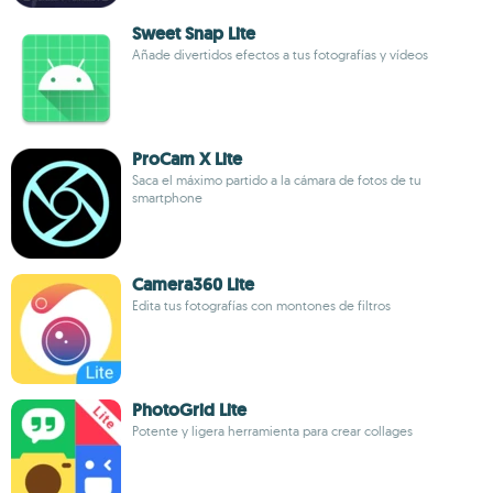
Sweet Snap Lite
Añade divertidos efectos a tus fotografías y vídeos
ProCam X Lite
Saca el máximo partido a la cámara de fotos de tu
smartphone
Camera360 Lite
Edita tus fotografías con montones de filtros
PhotoGrid Lite
Potente y ligera herramienta para crear collages