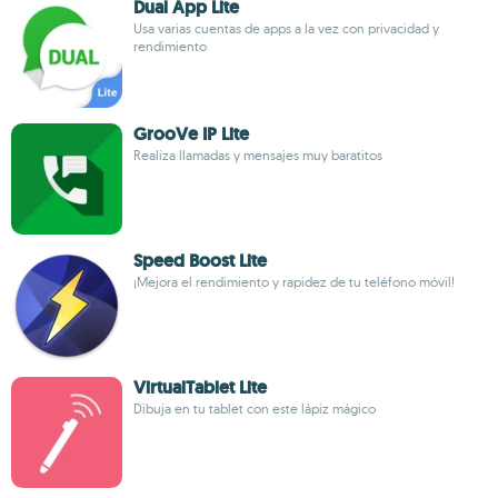
Dual App Lite
Usa varias cuentas de apps a la vez con privacidad y
rendimiento
GrooVe IP Lite
Realiza llamadas y mensajes muy baratitos
Speed ​​Boost Lite
¡Mejora el rendimiento y rapidez de tu teléfono móvil!
VirtualTablet Lite
Dibuja en tu tablet con este lápiz mágico