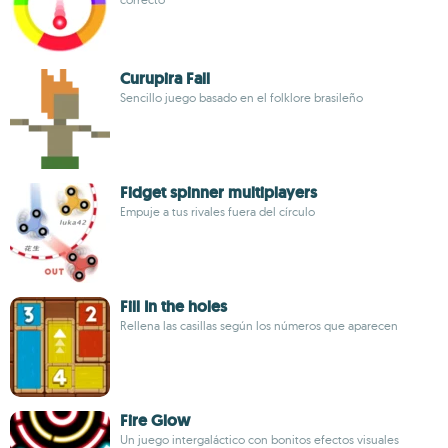
Curupira Fall
Sencillo juego basado en el folklore brasileño
Fidget spinner multiplayers
Empuje a tus rivales fuera del círculo
Fill In the holes
Rellena las casillas según los números que aparecen
Fire Glow
Un juego intergaláctico con bonitos efectos visuales