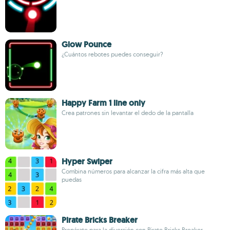
Glow Pounce
¿Cuántos rebotes puedes conseguir?
Happy Farm 1 line only
Crea patrones sin levantar el dedo de la pantalla
Hyper Swiper
Combina números para alcanzar la cifra más alta que
puedas
Pirate Bricks Breaker
Prepárate para la diversión con Pirate Bricks Breaker