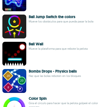
Ball Jump Switch the colors
Mueve los obstáculos para que pueda pasar la bola
Ball Wall
Mueve la plataforma para que rebote la pelota
Bombs Drops - Physics balls
Haz que las bolas reboten en los bloques
Color Spin
Gira el círculo para hacer que la pelota golpeé el color
correcto