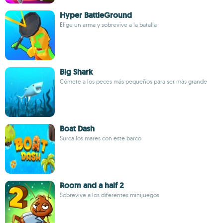
Hyper BattleGround
Elige un arma y sobrevive a la batalla
Big Shark
Cómete a los peces más pequeños para ser más grande
Boat Dash
Surca los mares con este barco
Room and a half 2
Sobrevive a los diferentes minijuegos