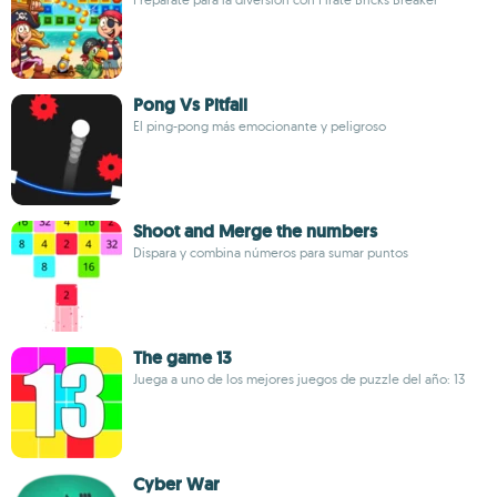
Pong Vs Pitfall
El ping-pong más emocionante y peligroso
Shoot and Merge the numbers
Dispara y combina números para sumar puntos
The game 13
Juega a uno de los mejores juegos de puzzle del año: 13
Cyber War