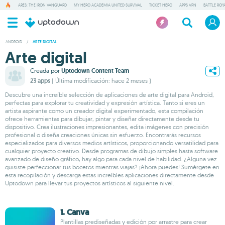
ARES: THE IRON VANGUARD
MY HERO ACADEMIA UNITED SURVIVAL
TICKET HERO
APPS VPN
BATTLE ROY
ANDROID
/
ARTE DIGITAL
Arte digital
Creada por
Uptodown Content Team
23 apps
( Última modificación: hace 2 meses )
Descubre una increíble selección de aplicaciones de arte digital para Android,
perfectas para explorar tu creatividad y expresión artística. Tanto si eres un
artista aspirante como un creador digital experimentado, esta compilación
ofrece herramientas para dibujar, pintar y diseñar directamente desde tu
dispositivo. Crea ilustraciones impresionantes, edita imágenes con precisión
profesional o diseña creaciones únicas sin esfuerzo. Encontrarás recursos
especializados para diversos medios artísticos, proporcionando versatilidad para
cualquier proyecto creativo. Desde programas de dibujo simples hasta software
avanzado de diseño gráfico, hay algo para cada nivel de habilidad. ¿Alguna vez
quisiste perfeccionar tus bocetos mientras viajas? ¡Ahora puedes! Sumérgete en
esta recopilación y descarga estas increíbles aplicaciones directamente desde
Uptodown para llevar tus proyectos artísticos al siguiente nivel.
1. Canva
Plantillas prediseñadas y edición por arrastre para crear