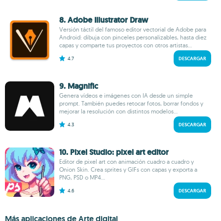
8. Adobe Illustrator Draw
Versión táctil del famoso editor vectorial de Adobe para
Android: dibuja con pinceles personalizables, hasta diez
capas y comparte tus proyectos con otros artistas...
4.7
DESCARGAR
9. Magnific
Genera vídeos e imágenes con IA desde un simple
prompt. También puedes retocar fotos, borrar fondos y
mejorar la resolución con distintos modelos...
4.3
DESCARGAR
10. Pixel Studio: pixel art editor
Editor de pixel art con animación cuadro a cuadro y
Onion Skin. Crea sprites y GIFs con capas y exporta a
PNG, PSD o MP4...
4.6
DESCARGAR
Más aplicaciones de Arte digital