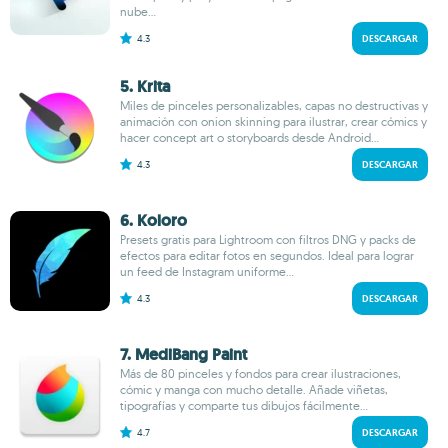
nube...
4.3
DESCARGAR
5. Krita
Miles de pinceles personalizables, capas no destructivas y
animación con onion skinning para ilustrar, crear cómics y
hacer concept art o storyboards desde Android...
4.3
DESCARGAR
6. Koloro
Presets gratis para Lightroom con filtros DNG y packs de
efectos para editar fotos en segundos. Ideal para lograr
un feed de Instagram uniforme...
4.3
DESCARGAR
7. MediBang Paint
Más de 80 pinceles y fondos para crear ilustraciones,
cómic y manga con mucho detalle. Añade viñetas,
tipografías y comparte tus dibujos fácilmente...
4.7
DESCARGAR