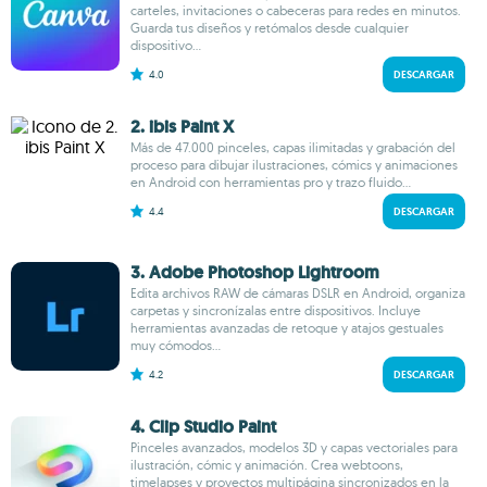
carteles, invitaciones o cabeceras para redes en minutos.
Guarda tus diseños y retómalos desde cualquier
dispositivo...
4.0
DESCARGAR
2. ibis Paint X
Más de 47.000 pinceles, capas ilimitadas y grabación del
proceso para dibujar ilustraciones, cómics y animaciones
en Android con herramientas pro y trazo fluido...
4.4
DESCARGAR
3. Adobe Photoshop Lightroom
Edita archivos RAW de cámaras DSLR en Android, organiza
carpetas y sincronízalas entre dispositivos. Incluye
herramientas avanzadas de retoque y atajos gestuales
muy cómodos...
4.2
DESCARGAR
4. Clip Studio Paint
Pinceles avanzados, modelos 3D y capas vectoriales para
ilustración, cómic y animación. Crea webtoons,
timelapses y proyectos multipágina sincronizados en la