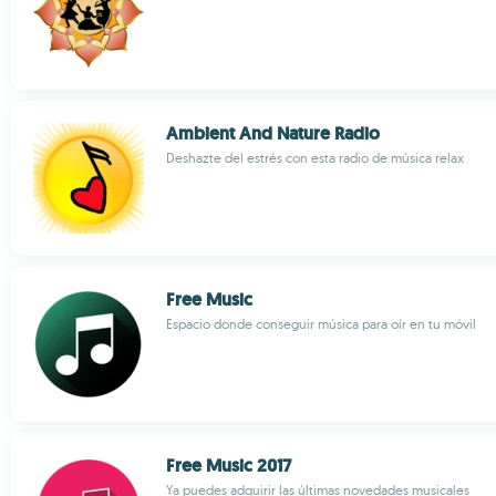
Ambient And Nature Radio
Deshazte del estrés con esta radio de música relax
Free Music
Espacio donde conseguir música para oír en tu móvil
Free Music 2017
Ya puedes adquirir las últimas novedades musicales