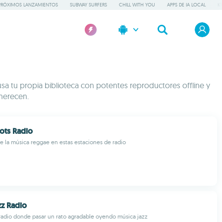
PRÓXIMOS LANZAMIENTOS
SUBWAY SURFERS
CHILL WITH YOU
APPS DE IA LOCAL
K
sa tu propia biblioteca con potentes reproductores offline y
 merecen.
ots Radio
e la música reggae en estas estaciones de radio
z Radio
radio donde pasar un rato agradable oyendo música jazz