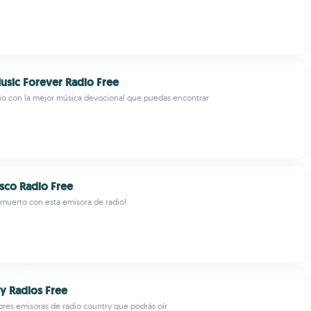
Music Forever Radio Free
io con la mejor música devocional que puedas encontrar
isco Radio Free
a muerto con esta emisora de radio!
y Radios Free
ores emisoras de radio country que podrás oír