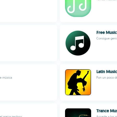
Free Music
Consigue geni
Latin Musi
de música
Pon un poco de
Trance Mus
 el mejor techno
Accede a los g