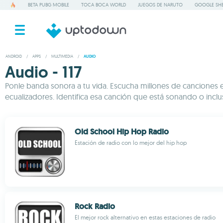
BETA PUBG MOBILE
TOCA BOCA WORLD
JUEGOS DE NARUTO
GOOGLE SHE
ANDROID
/
APPS
/
MULTIMEDIA
/
AUDIO
Audio - 117
Ponle banda sonora a tu vida. Escucha millones de canciones e
ecualizadores. Identifica esa canción que está sonando o incl
Old School Hip Hop Radio
Estación de radio con lo mejor del hip hop
Rock Radio
El mejor rock alternativo en estas estaciones de radio