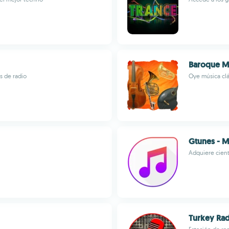
Baroque Mu
s de radio
Oye música clá
Gtunes - M
Adquiere cient
Turkey Rad