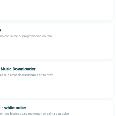
o
dio con la mejor programación en tamil
 Music Downloader
ca que amas descargándola en tu móvil
 - white noise
sonidos blancos para mantener en calma a tu bebé