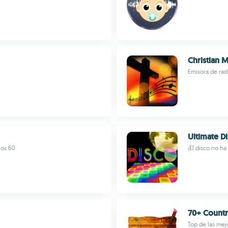
Christian 
Emisora de rad
Ultimate D
ños 60
¡El disco no h
70+ Countr
Top de las mej