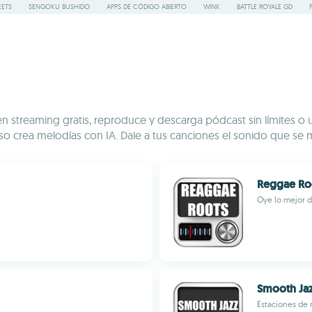
ETS
SENGOKU BUSHIDO
APPS DE CÓDIGO ABIERTO
WINK
BATTLE ROYALE GD
n streaming gratis, reproduce y descarga pódcast sin límites o u
uso crea melodías con IA. Dale a tus canciones el sonido que se
Reggae Ro
Oye lo mejor d
Smooth Jaz
Estaciones de 