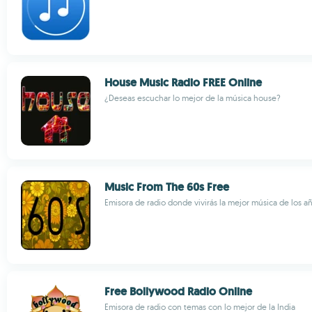
House Music Radio FREE Online
¿Deseas escuchar lo mejor de la música house?
Music From The 60s Free
Emisora de radio donde vivirás la mejor música de los a
Free Bollywood Radio Online
Emisora de radio con temas con lo mejor de la India