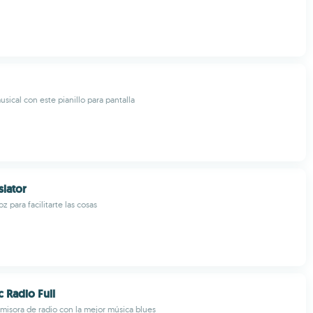
sical con este pianillo para pantalla
slator
z para facilitarte las cosas
 Radio Full
emisora de radio con la mejor música blues