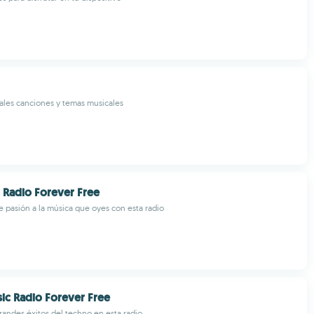
ales canciones y temas musicales
c Radio Forever Free
 pasión a la música que oyes con esta radio
ic Radio Forever Free
randes éxitos del techno en esta radio