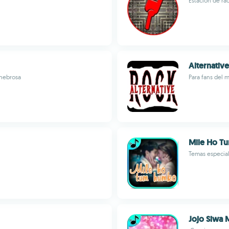
Estación de ra
Alternativ
enebrosa
Para fans del 
Mile Ho T
Temas especia
Jojo Siwa 