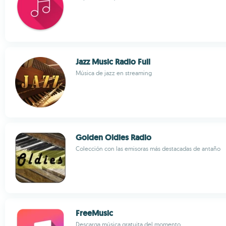
Jazz Music Radio Full
Música de jazz en streaming
Golden Oldies Radio
Colección con las emisoras más destacadas de antaño
FreeMusic
Descarga música gratuita del momento