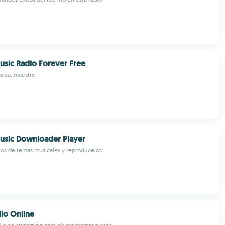
sic Radio Forever Free
sica, maestro
usic Downloader Player
os de temas musicales y reprodúcelos
io Online