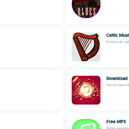
Celtic Musi
Emisora de radi
Download 
Opción para ob
Free MP3
Temas musicales