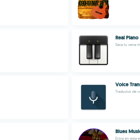
Real Piano
Saca tu vena mu
Voice Tran
Traductor de vo
Blues Music
Entra en esta 