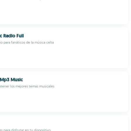
c Radio Full
o para fanáticos de la música celta
Mp3 Music
tener los mejores temas musicales
 para disfrutar en tu dispositivo