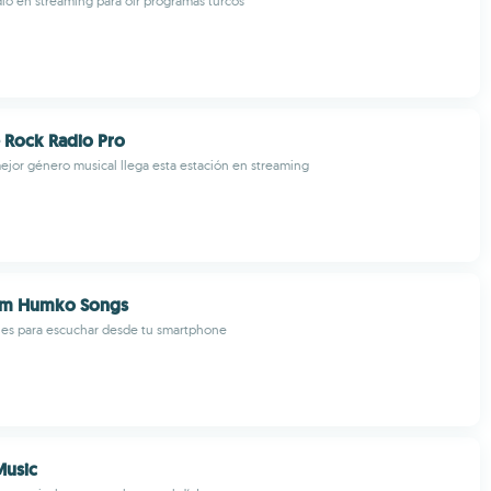
dio en streaming para oír programas turcos
e Rock Radio Pro
mejor género musical llega esta estación en streaming
um Humko Songs
les para escuchar desde tu smartphone
Music