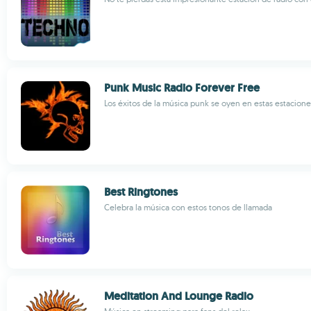
Punk Music Radio Forever Free
Los éxitos de la música punk se oyen en estas estacione
Best Ringtones
Celebra la música con estos tonos de llamada
Meditation And Lounge Radio