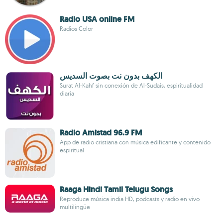
Radio USA online FM
Radios Color
الكهف بدون نت بصوت السديس
Surat Al-Kahf sin conexión de Al-Sudais, espiritualidad
diaria
Radio Amistad 96.9 FM
App de radio cristiana con música edificante y contenido
espiritual
Raaga Hindi Tamil Telugu Songs
Reproduce música india HD, podcasts y radio en vivo
multilingüe