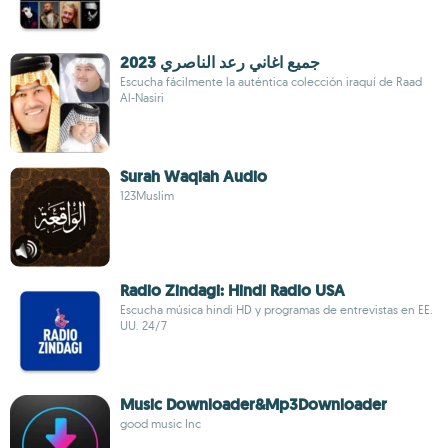
جميع اغاني رعد الناصري 2023
Escucha fácilmente la auténtica colección iraquí de Raad
Al-Nasiri
Surah Waqiah Audio
123Muslim
Radio Zindagi: Hindi Radio USA
Escucha música hindi HD y programas de entrevistas en EE.
UU. 24/7
Music Downloader&Mp3Downloader
good music Inc