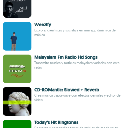
Weezify
Explora, crea listas y socializa en una app dinámica de
música
Malayalam Fm Radio Hd Songs
Transmite música y noticias malayalam variadas con esta
radio
CD-ROMantic: Slowed + Reverb
Crea música vaporwave con efectos geniales y editor de
video
Today's Hit Ringtones
Descarga y personaliza tonos de música de moda en tu