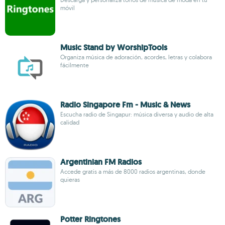
móvil
Music Stand by WorshipTools
Organiza música de adoración, acordes, letras y colabora
fácilmente
Radio Singapore Fm - Music & News
Escucha radio de Singapur: música diversa y audio de alta
calidad
Argentinian FM Radios
Accede gratis a más de 8000 radios argentinas, donde
quieras
Potter Ringtones