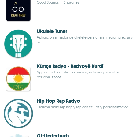
Good Sounds 4 Ringtones
Ukulele Tuner
Aplicación afinador de ukelele para una afinación precisa y
fácil
Kürtçe Radyo - Radyoyê Kurdî
App de radio kurda con música, noticias y favoritos
personalizados
Hip Hop Rap Radyo
Escucha radio hip hop y rap con títulos y personalización
GL-Liederbuch