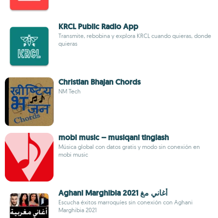
KRCL Public Radio App
Transmite, rebobina y explora KRCL cuando quieras, donde
quieras
Christian Bhajan Chords
NM Tech
mobi music – musiqani tinglash
Música global con datos gratis y modo sin conexión en
mobi music
Aghani Marghibia 2021 أغاني مغ
Escucha éxitos marroquíes sin conexión con Aghani
Marghibia 2021