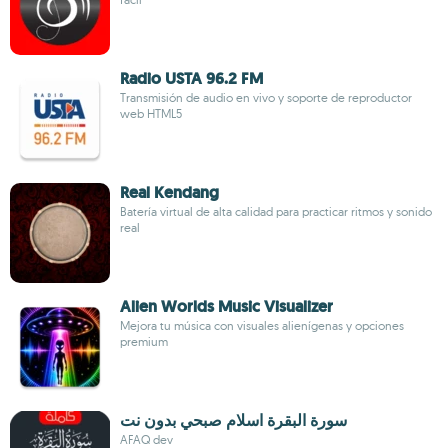
Radio USTA 96.2 FM
Transmisión de audio en vivo y soporte de reproductor
web HTML5
Real Kendang
Batería virtual de alta calidad para practicar ritmos y sonido
real
Alien Worlds Music Visualizer
Mejora tu música con visuales alienígenas y opciones
premium
سورة البقرة اسلام صبحي بدون نت
AFAQ dev