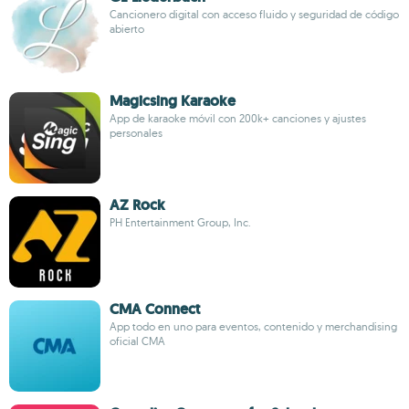
Cancionero digital con acceso fluido y seguridad de código
abierto
Magicsing Karaoke
App de karaoke móvil con 200k+ canciones y ajustes
personales
AZ Rock
PH Entertainment Group, Inc.
CMA Connect
App todo en uno para eventos, contenido y merchandising
oficial CMA