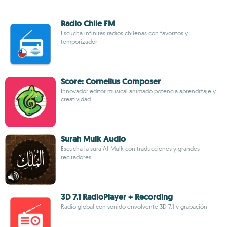
Radio Chile FM
Escucha infinitas radios chilenas con favoritos y
temporizador
Score: Cornelius Composer
Innovador editor musical animado potencia aprendizaje y
creatividad
Surah Mulk Audio
Escucha la sura Al-Mulk con traducciones y grandes
recitadores
3D 7.1 RadioPlayer + Recording
Radio global con sonido envolvente 3D 7.1 y grabación