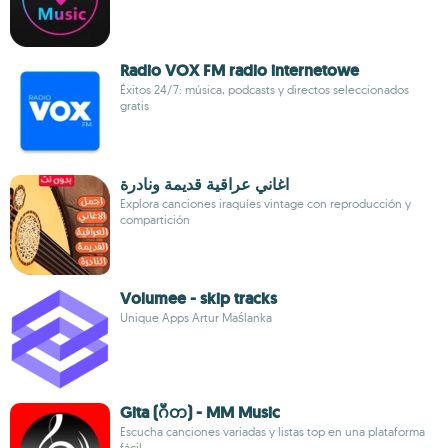
Radio VOX FM radio internetowe
Éxitos 24/7: música, podcasts y directos seleccionados
gratis
اغاني عراقية قديمة ونادرة
Explora canciones iraquíes vintage con reproducción y
compartición
Volumee - skip tracks
Unique Apps Artur Maślanka
Gita (ဂီတ) - MM Music
Escucha canciones variadas y listas top en una plataforma
fácil