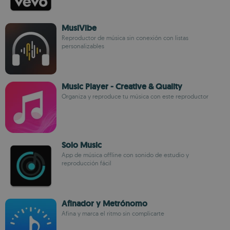
MusiVibe
Reproductor de música sin conexión con listas
personalizables
Music Player - Creative & Quality
Organiza y reproduce tu música con este reproductor
Solo Music
App de música offline con sonido de estudio y
reproducción fácil
Afinador y Metrónomo
Afina y marca el ritmo sin complicarte