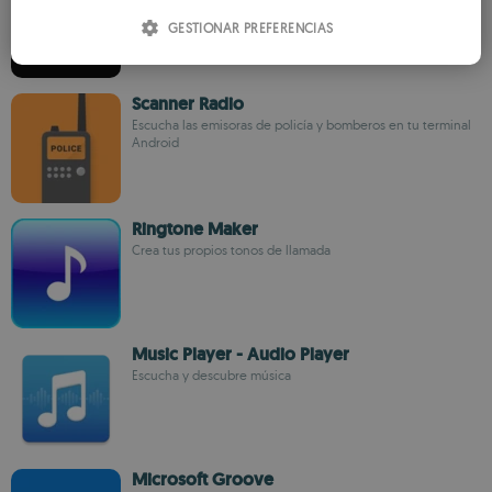
ITALIAN
conexión
GESTIONAR PREFERENCIAS
SPANISH
ROMANIAN
Scanner Radio
Escucha las emisoras de policía y bomberos en tu terminal
Android
Ringtone Maker
Crea tus propios tonos de llamada
Music Player - Audio Player
Escucha y descubre música
Microsoft Groove