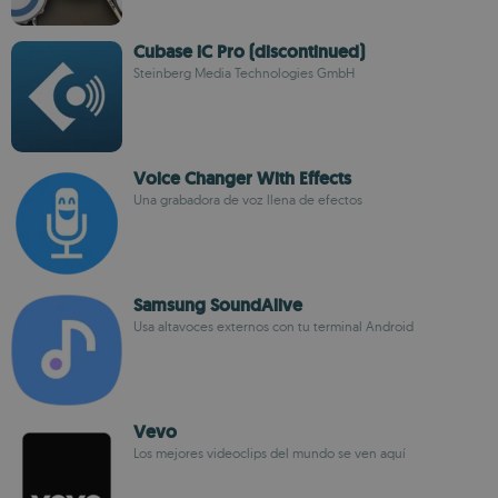
Cubase iC Pro (discontinued)
Steinberg Media Technologies GmbH
Voice Changer With Effects
Una grabadora de voz llena de efectos
Samsung SoundAlive
Usa altavoces externos con tu terminal Android
Vevo
Los mejores videoclips del mundo se ven aquí