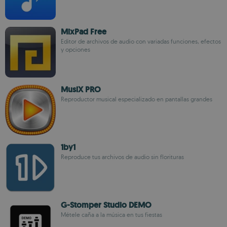
MixPad Free
Editor de archivos de audio con variadas funciones, efectos
y opciones
MusiX PRO
Reproductor musical especializado en pantallas grandes
1by1
Reproduce tus archivos de audio sin florituras
G-Stomper Studio DEMO
Métele caña a la música en tus fiestas