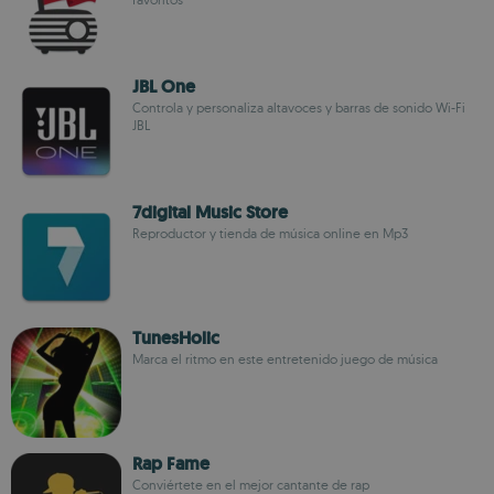
JBL One
Controla y personaliza altavoces y barras de sonido Wi-Fi
JBL
7digital Music Store
Reproductor y tienda de música online en Mp3
TunesHolic
Marca el ritmo en este entretenido juego de música
Rap Fame
Conviértete en el mejor cantante de rap