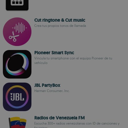
Cut ringtone & Cut music
Crea tus propios tonos de llamada
Pioneer Smart Sync
Vincula tu smartphone con el equipo Pioneer de tu
vehículo
JBL PartyBox
Harman Consumer, Inc.
Radios de Venezuela FM
Escucha 300+ radios venezolanas con ID de canciones y
favoritos