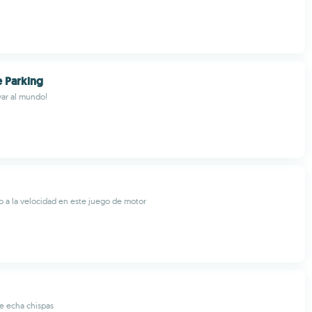
 Parking
var al mundo!
o a la velocidad en este juego de motor
e echa chispas