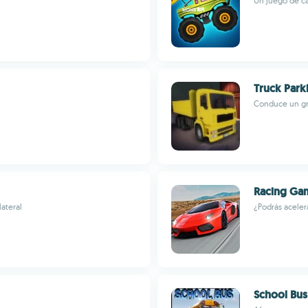
Un juego de c
Truck Park
Conduce un gr
Racing Ga
ateral
¿Podrás aceler
School Bus