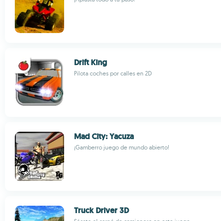
Drift King
Pilota coches por calles en 2D
Mad City: Yacuza
¡Gamberro juego de mundo abierto!
Truck Driver 3D