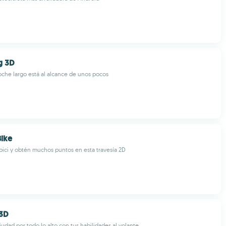
g 3D
che largo está al alcance de unos pocos
Bike
bici y obtén muchos puntos en esta travesía 2D
 3D
iudad por todo lo alto con tus habilidades al volante