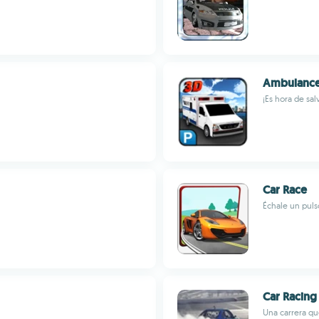
Ambulance
¡Es hora de sal
Car Race
Échale un puls
Car Racing
Una carrera qu