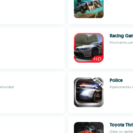
Racing Ga
Alucinante jue
Police
velocidad
Apasionantes 
Toyota Thri
¡Date un garbeo