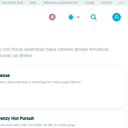
 SIMULATOR 2026
WINK
PRÓXIMOS LANZAMIENTOS
ZOOBA
EMOCHI
APPS D
con físicas auténticas hasta carreras arcade frenéticas,
undo sin límites.
fense
ecto para plantear tu estrategia en este juego bélico!
enzy Hot Pursuit
nes policiales más increíbles se dan en este juego