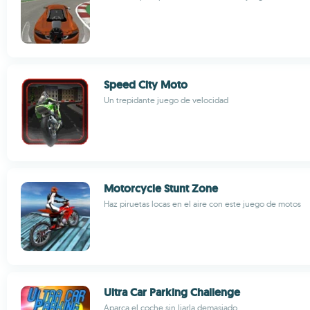
Speed City Moto
Un trepidante juego de velocidad
Motorcycle Stunt Zone
Haz piruetas locas en el aire con este juego de motos
Ultra Car Parking Challenge
Aparca el coche sin liarla demasiado