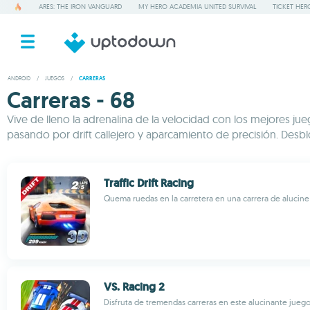
ARES: THE IRON VANGUARD
MY HERO ACADEMIA UNITED SURVIVAL
TICKET HER
ANDROID
/
JUEGOS
/
CARRERAS
Carreras - 68
Vive de lleno la adrenalina de la velocidad con los mejores jue
pasando por drift callejero y aparcamiento de precisión. Desbl
Traffic Drift Racing
Quema ruedas en la carretera en una carrera de alucine
VS. Racing 2
Disfruta de tremendas carreras en este alucinante jueg