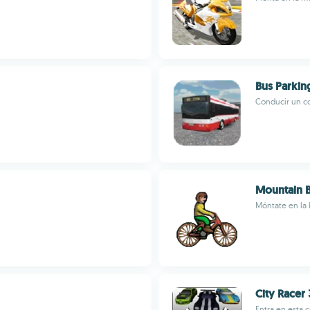
Bus Parkin
Conducir un co
Mountain 
Móntate en la 
City Racer
Entra en esta c