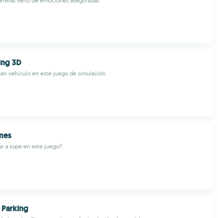
arreras lleno de emociones aseguradas
ing 3D
an vehículo en este juego de simulación
mes
ar a tope en este juego?
 Parking