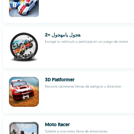
هجول يامهجول +2
Escoge tu vehículo y participa en un juego de motor
3D Platformer
Recorre carreteras llenas de peligros y diversión
Moto Racer
Súbete a una moto llena de emociones