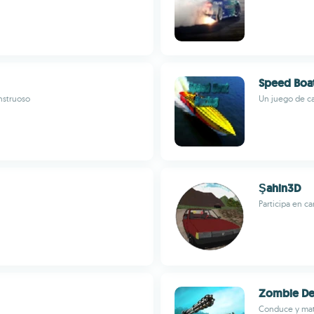
Speed Boat
nstruoso
Un juego de ca
Şahin3D
Participa en c
Zombie De
Conduce y mat