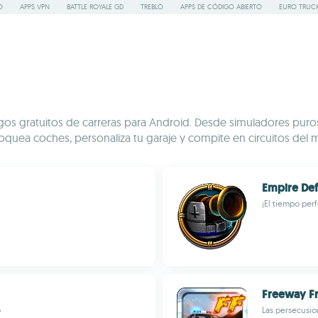
O
APPS VPN
BATTLE ROYALE GD
TREBLO
APPS DE CÓDIGO ABIERTO
EURO TRUCK
gos gratuitos de carreras para Android. Desde simuladores puros 
oquea coches, personaliza tu garaje y compite en circuitos del m
Empire De
¡El tiempo perf
Freeway Fr
o
Las persecusio