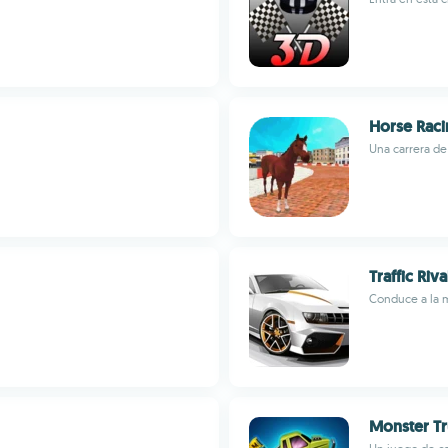
Horse Rac
Una carrera de
Traffic Riva
Conduce a la m
Monster T