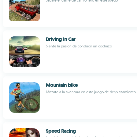
Sácate el carné de camionero en este juego
Driving In Car
Siente la pasión de conducir un cochazo
Mountain bike
Lánzate a la aventura en este juego de desplazamiento l
Speed Racing