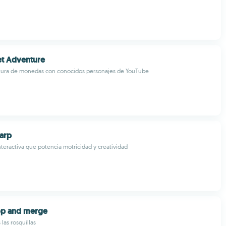
et Adventure
tura de monedas con conocidos personajes de YouTube
arp
nteractiva que potencia motricidad y creatividad
op and merge
las rosquillas