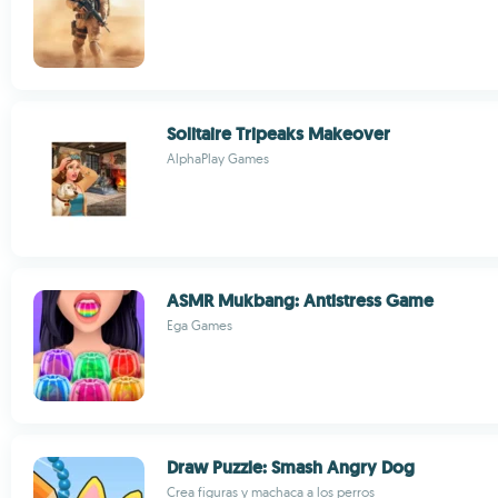
Solitaire Tripeaks Makeover
AlphaPlay Games
ASMR Mukbang: Antistress Game
Ega Games
Draw Puzzle: Smash Angry Dog
Crea figuras y machaca a los perros