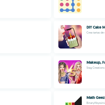
DIY Cake M
Crea tartas de
Makeup, F
Stag Creations
Math Geez
BinaryAbyssin