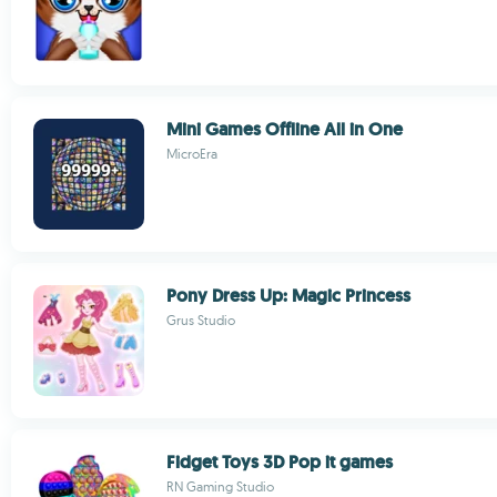
Mini Games Offline All in One
MicroEra
Pony Dress Up: Magic Princess
Grus Studio
Fidget Toys 3D Pop it games
RN Gaming Studio