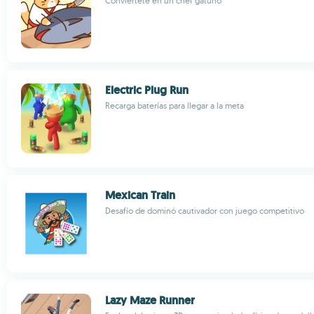
Conviértete en un chef gatuno
Electric Plug Run
Recarga baterías para llegar a la meta
Mexican Train
Desafío de dominó cautivador con juego competitivo
Lazy Maze Runner