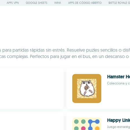
APPS VPN
GOOGLE SHEETS
WINK
APPS DE CÓDIGO ABIERTO
BATTLE ROYALE 
ara partidas rápidas sin estrés. Resuelve puzles sencillos o disf
s complejas. Perfectos para jugar en el bus, en un descanso o 
Hamster H
Colecciona y c
Happy Lin
Juego estratég