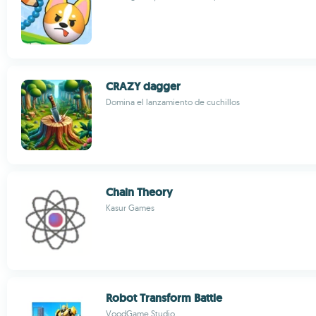
CRAZY dagger
Domina el lanzamiento de cuchillos
Chain Theory
Kasur Games
Robot Transform Battle
VoodGame Studio