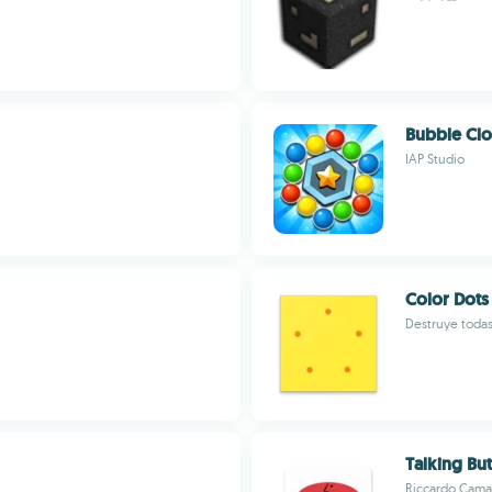
Bubble Clo
IAP Studio
Color Dots
Destruye todas
Talking Bu
Riccardo Camat