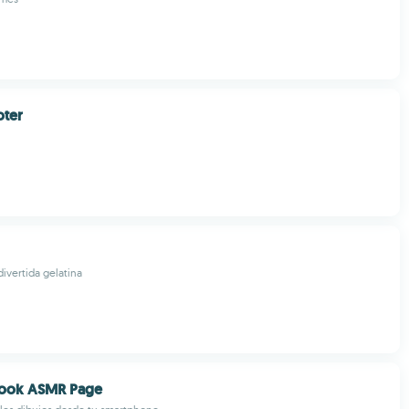
oter
divertida gelatina
Book ASMR Page