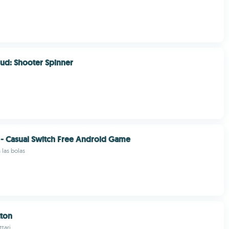
ud: Shooter Spinner
 - Casual Switch Free Android Game
 las bolas
tton
tari