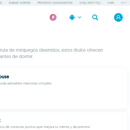
GD
SUBWAY SURFERS
PRÓXIMOS LANZAMIENTOS
CHILL WITH YOU
KWAI
APPS D
ruta de minijuegos divertidos, estos títulos ofrecen
antes de dormir.
ouse
uida adorables mascotas virtuales
k
ico de conectar puntos que mejora tu mente y da premios