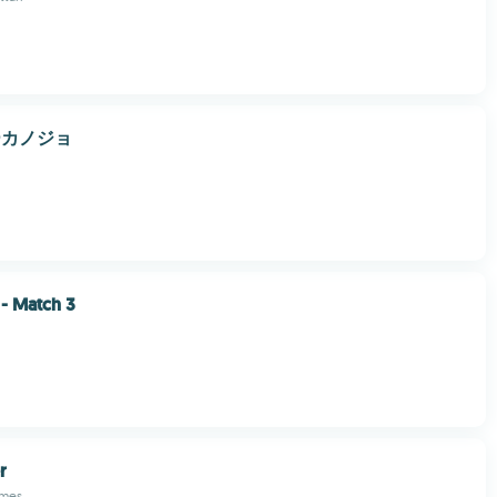
ーカノジョ
- Match 3
r
ames