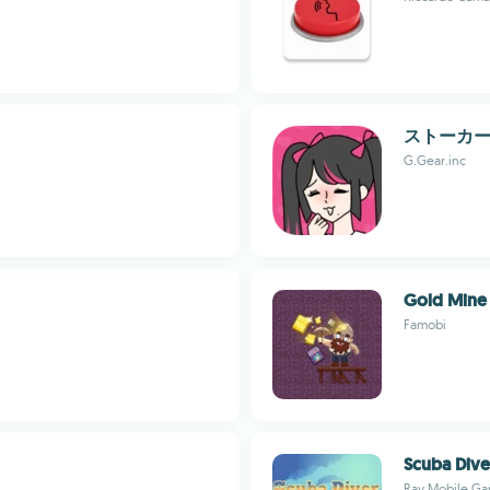
ストーカ
G.Gear.inc
Gold Mine 
Famobi
Scuba Dive
Ray Mobile G