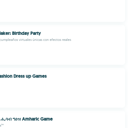
aker: Birthday Party
 cumpleaños virtuales únicas con efectos reales
ashion Dress up Games
 ሒሳብ ግዕዝ Amharic Game
ia™