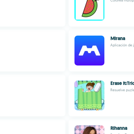
Colorea múltip
Mirana
Aplicación de 
Erase it:Tr
Resuelve puzl
Rihanna