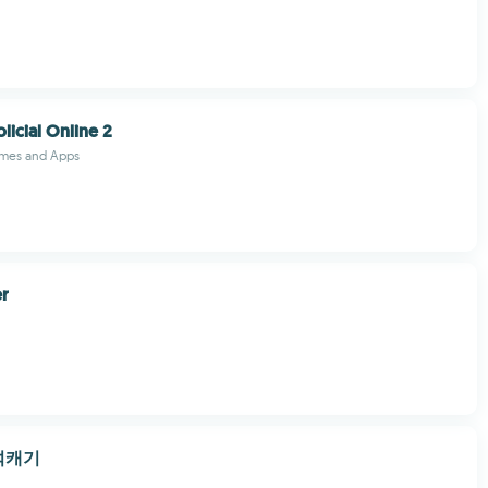
olicial Online 2
ames and Apps
er
석캐기