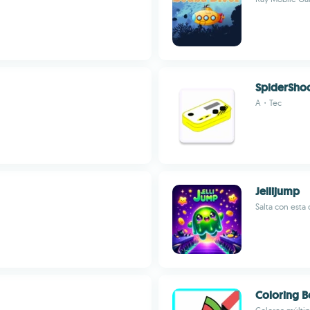
SpiderSho
A・Tec
Jellijump
Salta con esta 
Coloring 