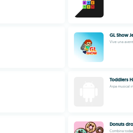
GL Show J
Vive una aven
Toddlers H
Arpa musical i
Donuts dr
Combina todas 