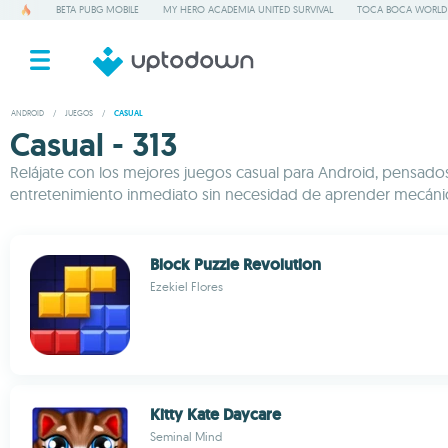
BETA PUBG MOBILE
MY HERO ACADEMIA UNITED SURVIVAL
TOCA BOCA WORLD
ANDROID
/
JUEGOS
/
CASUAL
Casual - 313
Relájate con los mejores juegos casual para Android, pensados p
entretenimiento inmediato sin necesidad de aprender mecánica
Block Puzzle Revolution
Ezekiel Flores
Kitty Kate Daycare
Seminal Mind