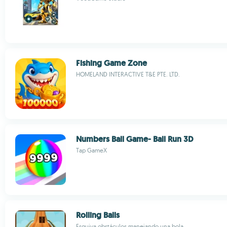
Fishing Game Zone
HOMELAND INTERACTIVE T&E PTE. LTD.
Numbers Ball Game- Ball Run 3D
Tap GameX
Rolling Balls
Esquiva obstáculos manejando una bola