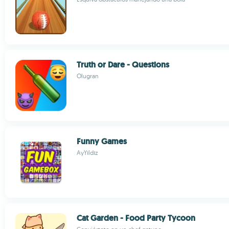
Truth or Dare - Questions
Olugran
Funny Games
AyYıldız
Cat Garden - Food Party Tycoon