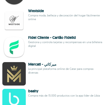
Westside
Compra moda, belleza y decoración del hogar fácilmente
online
Fidel Cliente - Cartão Fidelid
Gestiona y controla tarjetas y recompensas en una billetera
digital
Mercati - ميركاتي
La principal plataforma online de Catar para compras
diversas
baahy
Compra más de 15.000 productos con la app líder de Libia