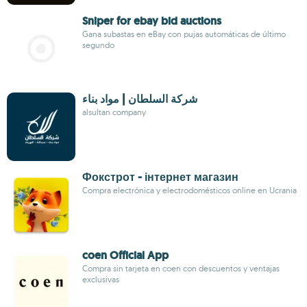
Sniper for ebay bid auctions
Gana subastas en eBay con pujas automáticas de último
segundo
شركة السلطان | مواد بناء
alsultan company
Фокстрот - інтернет магазин
Compra electrónica y electrodomésticos online en Ucrania
coen Official App
Compra sin tarjeta en coen con descuentos y ventajas
exclusivas