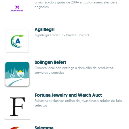
Envío rápido y gratis de 200+ artículos esenciales para
negocios
AgriBegri
AgriBegri Trade Link Private Limited
Solingen liefert
Compra local con entrega a domicilio de productos,
servicios y comidas
Fortuna Jewelry and Watch Auct
Subastas exclusivas online de joyas finas y relojes de lujo
selectos
Salemma