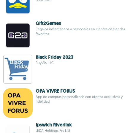
Gift2Games
Regalos instantáneos y personales en cientos de tiendas
favoritas
Black Friday 2023
BuyVia, LLC
OPA VIVRE FORUS
App de compras personalizada con ofertas exclusivas y
fidelidad
Ipswich Riverlink
LEDA Holdings Pty Ltd