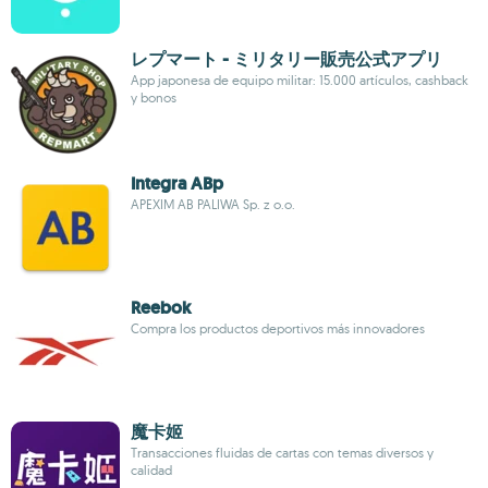
レプマート - ミリタリー販売公式アプリ
App japonesa de equipo militar: 15.000 artículos, cashback
y bonos
Integra ABp
APEXIM AB PALIWA Sp. z o.o.
Reebok
Compra los productos deportivos más innovadores
魔卡姬
Transacciones fluidas de cartas con temas diversos y
calidad