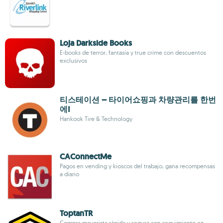
Loja Darkside Books
E-books de terror, fantasía y true crime con descuentos
exclusivos
티스테이션 – 타이어쇼핑과 차량관리를 한번
에!
Hankook Tire & Technology
CAConnectMe
Pagos en vending y kioscos del trabajo, gana recompensas
a diario
ToptanTR
Compra mayorista rápida y segura con seguimiento en