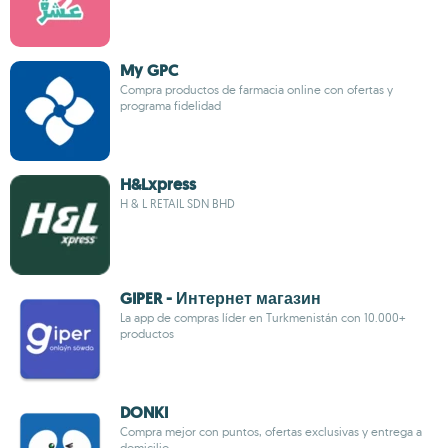
My GPC
Compra productos de farmacia online con ofertas y
programa fidelidad
H&Lxpress
H & L RETAIL SDN BHD
GIPER - Интернет магазин
La app de compras líder en Turkmenistán con 10.000+
productos
DONKI
Compra mejor con puntos, ofertas exclusivas y entrega a
domicilio