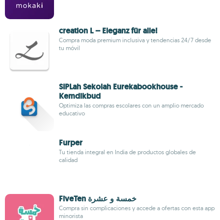
creation L – Eleganz für alle!
Compra moda premium inclusiva y tendencias 24/7 desde
tu móvil
SIPLah Sekolah Eurekabookhouse -
Kemdikbud
Optimiza las compras escolares con un amplio mercado
educativo
Furper
Tu tienda integral en India de productos globales de
calidad
FiveTen خمسة و عشرة
Compra sin complicaciones y accede a ofertas con esta app
minorista