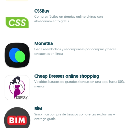
CSSBuy
Compras fáciles en tiendas online chinas con
almacenamiento gratis
Monetha
Gana reembolsos y recompensas por comprar y hacer
encuestas en línea
Cheap Dresses online shopping
Vestidos baratos de grandes tiendas en una app, hasta 80%
menos
BİM
Simplifica compra de básicos con ofertas exclusivas y
entrega gratis