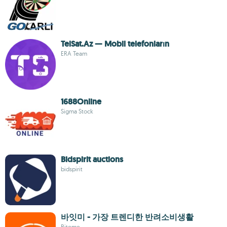
TelSat.Az — Mobil telefonların
ERA Team
1688Online
Sigma Stock
Bidspirit auctions
bidspirit
바잇미 - 가장 트렌디한 반려소비생활
Biteme