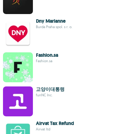
Dny Marianne
Burda Praha spol. s r. o.
Fashion.sa
Fashion.sa
고양이대통령
funNC Inc.
Airvat Tax Refund
Airvat ltd