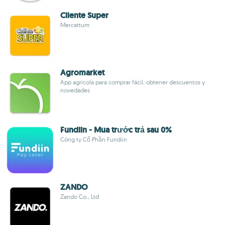
Cliente Super
Mercattum
Agromarket
App agrícola para comprar fácil, obtener descuentos y
novedades
Fundiin - Mua trước trả sau 0%
Công ty Cổ Phần Fundiin
ZANDO
Zando Co., Ltd