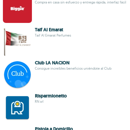
Compra en casa sin esfuerzo y entrega rápida, interfaz fácil
Taif Al Emarat
Taif Al Emarat Perfumes
Club LA NACION
Consigue increíbles beneficios uniéndote al Club
Risparmionetto
RN srl
Pistoia a Domicilio