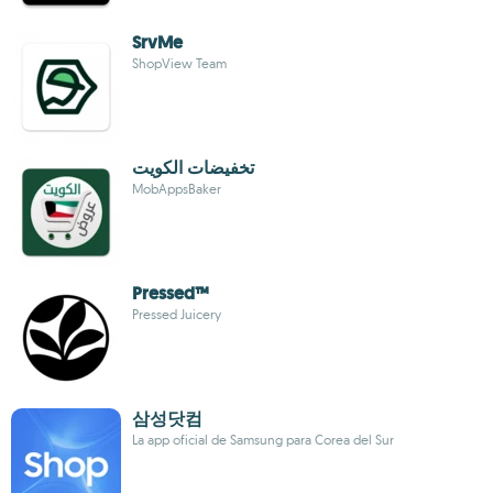
SrvMe
ShopView Team
تخفيضات الكويت
MobAppsBaker
Pressed™
Pressed Juicery
삼성닷컴
La app oficial de Samsung para Corea del Sur