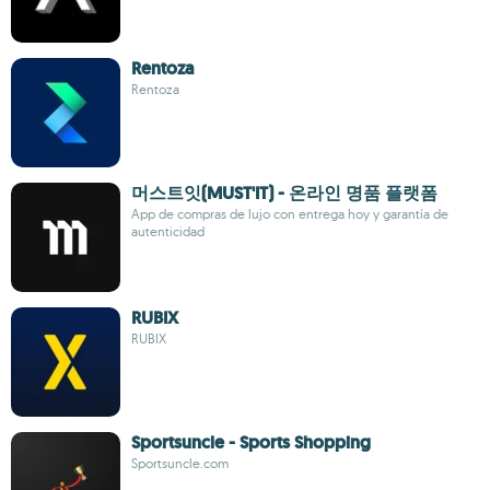
Rentoza
Rentoza
머스트잇(MUST'IT) - 온라인 명품 플랫폼
App de compras de lujo con entrega hoy y garantía de
autenticidad
RUBIX
RUBIX
Sportsuncle - Sports Shopping
Sportsuncle.com