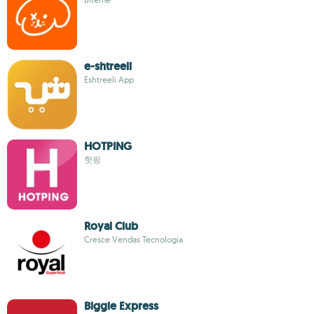
e-shtreeli
Eshtreeli App
HOTPING
핫핑
Royal Club
Cresce Vendas Tecnologia
Biggie Express