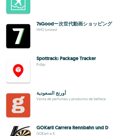
7sGoodー次世代動画ショッピング
HHO Limited
Spottrack: Package Tracker
Kidgy
أورنج السعودية
Venta de perfumes y productos de belleza
GOKarli Carrera Rennbahn und D
GOKarli e.K.