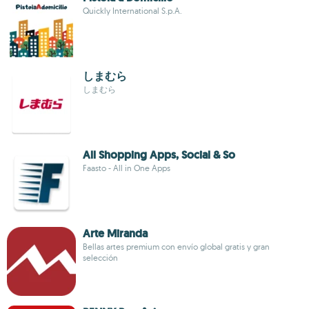
Quickly International S.p.A.
しまむら
しまむら
All Shopping Apps, Social & So
Faasto - All in One Apps
Arte Miranda
Bellas artes premium con envío global gratis y gran
selección