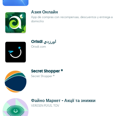
Азия Онлайн
App de compras con recompensas, descuentos y entrega a
domicilio
Orisdi اورزدي
Orisdi.com
Secret Shopper ®
Secret Shopper ®
Файно Маркет - Акції та знижки
VERESEN PLYUS, TOV