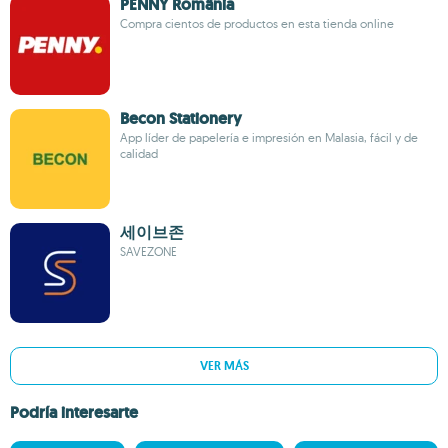
PENNY România
Compra cientos de productos en esta tienda online
Becon Stationery
App líder de papelería e impresión en Malasia, fácil y de
calidad
세이브존
SAVEZONE
VER MÁS
Podría interesarte