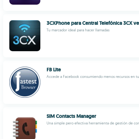
3CXPhone para Central Telefónica 3CX ve
Tu marcador ideal para hacer llamadas
FB Lite
Accede a Facebook consumiendo menos recursos en tu
SIM Contacts Manager
Una simple pero efectiva herramienta de gestión de co