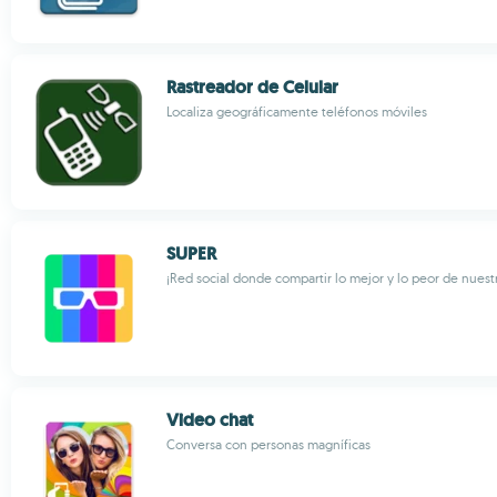
Rastreador de Celular
Localiza geográficamente teléfonos móviles
SUPER
¡Red social donde compartir lo mejor y lo peor de nuest
Video chat
Conversa con personas magníficas