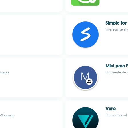
Simple for
Interesante alt
Mini para
atsapp
Un cliente de 
Vero
BWhatsapp
Una red social