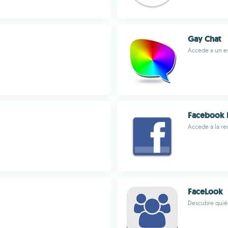
Gay Chat
Accede a un es
Facebook 
Accede a la red
FaceLook
Descubre quié