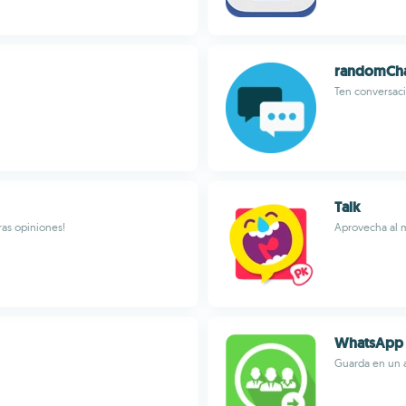
randomCh
Ten conversaci
Talk
ras opiniones!
Aprovecha al 
WhatsApp 
Guarda en un a