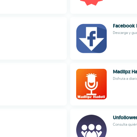
Facebook 
Descarga y gu
Madlipz Ha
Disfruta a diar
Unfollower
Consulta quién