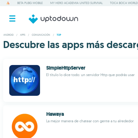
BETA PUBG MOBILE
MY HERO ACADEMIA UNITED SURVIVAL
TOCA BOCA WORLD
ANDROID
/
APPS
/
COMUNICACIÓN
/
TOP
Descubre las apps más descar
SimpleHttpServer
El título lo dice todo: un servidor Http que podrás usar
Hawaya
La mejor manera de chatear con gente a tu alrededor