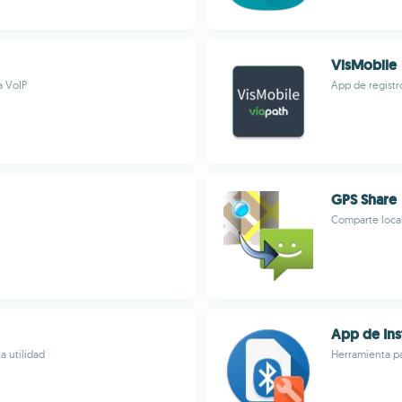
VisMobile
a VoIP
App de registr
GPS Share
Comparte local
App de Ins
a utilidad
Herramienta pa