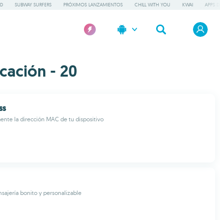
GD
SUBWAY SURFERS
PRÓXIMOS LANZAMIENTOS
CHILL WITH YOU
KWAI
APPS D
cación - 20
ss
nte la dirección MAC de tu dispositivo
sajería bonito y personalizable