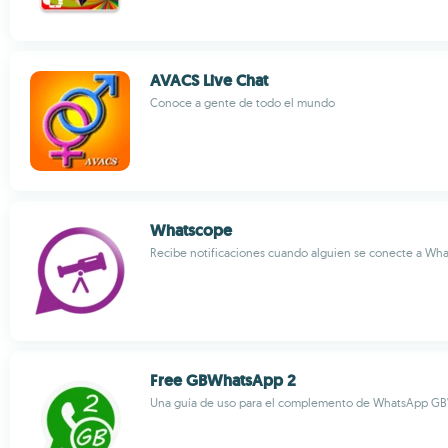
AVACS Live Chat
Conoce a gente de todo el mundo
Whatscope
Recibe notificaciones cuando alguien se conecte a Wh
Free GBWhatsApp 2
Una guía de uso para el complemento de WhatsApp G