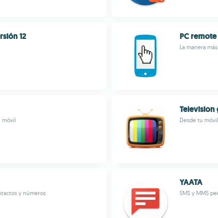
rsión 12
PC remote 
La manera más 
Television 
 móvil
Desde tu móvil
YAATA
ntactos y números
SMS y MMS per