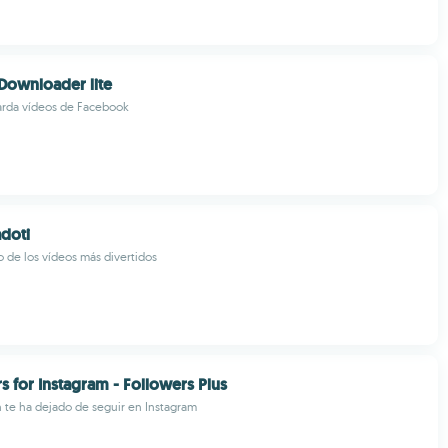
Downloader lite
arda vídeos de Facebook
doti
io de los vídeos más divertidos
s for Instagram - Followers Plus
 te ha dejado de seguir en Instagram