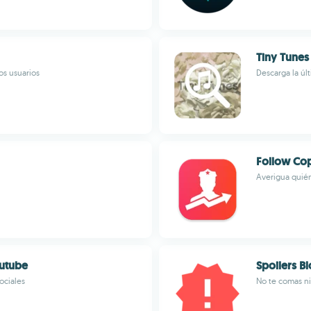
Tiny Tunes
os usuarios
Descarga la úl
Follow Co
Averigua quién
outube
Spoilers B
ociales
No te comas ni