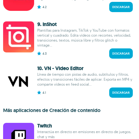
4.2
DESCARGAR
9. InShot
Plantillas para Instagram, TikTok y YouTube con formatos
vertical y cuadrado. Edita vídeos con recortes, velocidad,
transiciones, textos, música libre y filtros glitch o
vintage...
4.3
DESCARGAR
10. VN - Video Editor
Línea de tiempo con pistas de audio, subtítulos y filtros,
efectos y transiciones fáciles de aplicar. Exporta en MP4 y
comparte vídeos en feed social...
4.1
DESCARGAR
Más aplicaciones de Creación de contenido
Twitch
Interactúa en directo en emisiones en directo de juegos,
chat y más