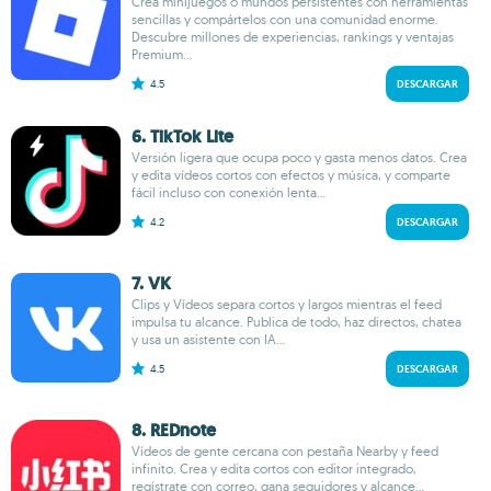
Crea minijuegos o mundos persistentes con herramientas
sencillas y compártelos con una comunidad enorme.
Descubre millones de experiencias, rankings y ventajas
Premium...
4.5
DESCARGAR
6. TikTok Lite
Versión ligera que ocupa poco y gasta menos datos. Crea
y edita vídeos cortos con efectos y música, y comparte
fácil incluso con conexión lenta...
4.2
DESCARGAR
7. VK
Clips y Vídeos separa cortos y largos mientras el feed
impulsa tu alcance. Publica de todo, haz directos, chatea
y usa un asistente con IA...
4.5
DESCARGAR
8. REDnote
Vídeos de gente cercana con pestaña Nearby y feed
infinito. Crea y edita cortos con editor integrado,
regístrate con correo, gana seguidores y alcance...