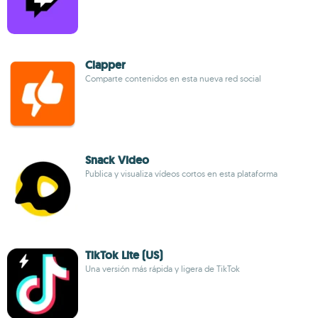
Clapper
Comparte contenidos en esta nueva red social
Snack Video
Publica y visualiza vídeos cortos en esta plataforma
TikTok Lite (US)
Una versión más rápida y ligera de TikTok