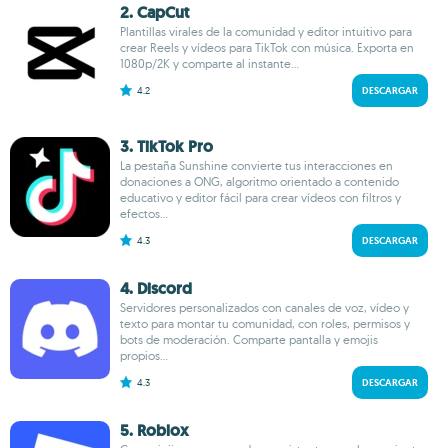
2. CapCut
Plantillas virales de la comunidad y editor intuitivo para
crear Reels y vídeos para TikTok con música. Exporta en
1080p/2K y comparte al instante...
4.2
DESCARGAR
3. TikTok Pro
La pestaña Sunshine convierte tus interacciones en
donaciones a ONG, algoritmo orientado a contenido
educativo y editor fácil para crear vídeos con filtros y
efectos...
4.3
DESCARGAR
4. Discord
Servidores personalizados con canales de voz, vídeo y
texto para montar tu comunidad, con roles, permisos y
bots de moderación. Comparte pantalla y emojis
propios...
4.3
DESCARGAR
5. Roblox