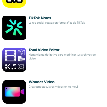
TikTok Notes
La red social basada en fotografías de TikTok
Total Video Editor
Herramienta definitiva para modificar tus archivos de
vídeo
Wonder Video
Crea espectaculares vídeos en tu móvil