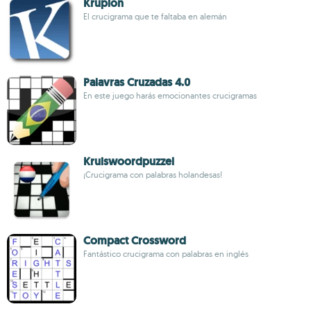
Krupion
El crucigrama que te faltaba en alemán
Palavras Cruzadas 4.0
En este juego harás emocionantes crucigramas
Kruiswoordpuzzel
¡Crucigrama con palabras holandesas!
Compact Crossword
Fantástico crucigrama con palabras en inglés