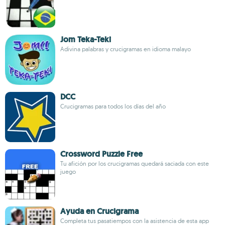
Jom Teka-Teki
Adivina palabras y crucigramas en idioma malayo
DCC
Crucigramas para todos los días del año
Crossword Puzzle Free
Tu afición por los crucigramas quedará saciada con este
juego
Ayuda en Crucigrama
Completa tus pasatiempos con la asistencia de esta app