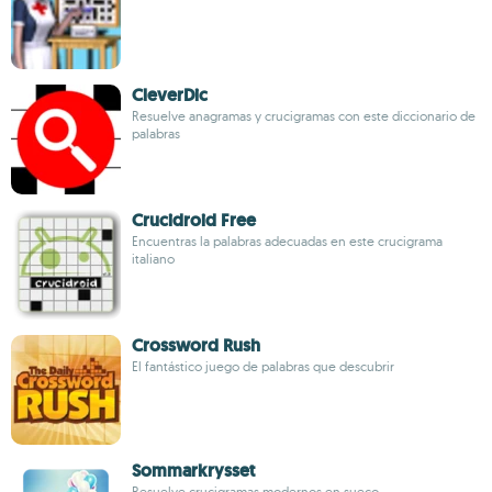
CleverDic
Resuelve anagramas y crucigramas con este diccionario de
palabras
Crucidroid Free
Encuentras la palabras adecuadas en este crucigrama
italiano
Crossword Rush
El fantástico juego de palabras que descubrir
Sommarkrysset
Resuelve crucigramas modernos en sueco