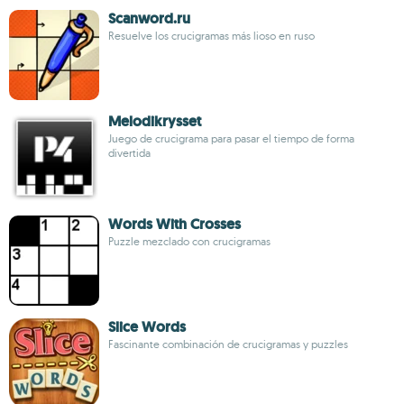
Scanword.ru
Resuelve los crucigramas más lioso en ruso
Melodikrysset
Juego de crucigrama para pasar el tiempo de forma
divertida
Words With Crosses
Puzzle mezclado con crucigramas
Slice Words
Fascinante combinación de crucigramas y puzzles