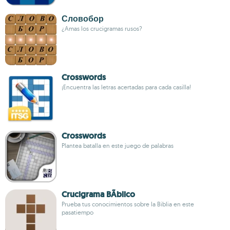
Словобор
¿Amas los crucigramas rusos?
Crosswords
¡Encuentra las letras acertadas para cada casilla!
Crosswords
Plantea batalla en este juego de palabras
Crucigrama BÃ­blico
Prueba tus conocimientos sobre la Biblia en este
pasatiempo