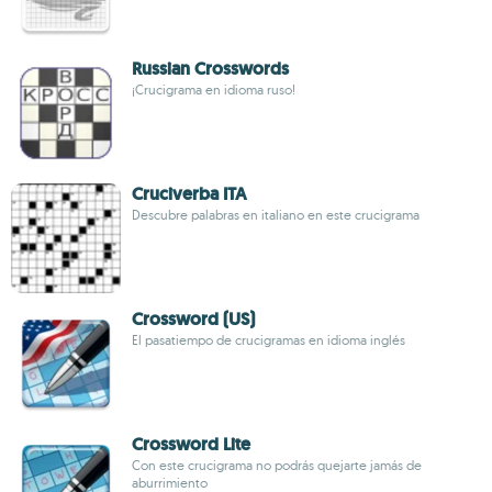
Russian Crosswords
¡Crucigrama en idioma ruso!
Cruciverba ITA
Descubre palabras en italiano en este crucigrama
Crossword (US)
El pasatiempo de crucigramas en idioma inglés
Crossword Lite
Con este crucigrama no podrás quejarte jamás de
aburrimiento