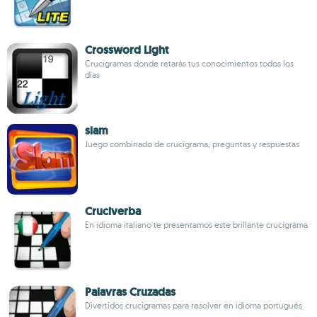
Crossword Light
Crucigramas donde retarás tus conocimientos todos los
días
slam
Juego combinado de crucigrama, preguntas y respuestas
Cruciverba
En idioma italiano te presentamos este brillante crucigrama
Palavras Cruzadas
Divertidos crucigramas para resolver en idioma portugués