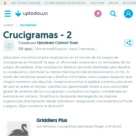
ARES: THE IRON VANGUARD
MY HERO ACADEMIA UNITED SURVIVAL
TICKET HERO
APPS VPN
BATTLE ROY
ANDROID
/
CRUCIGRAMAS
Crucigramas - 2
Creada por
Uptodown Content Team
158 apps
( Última modificación: hace 2 semanas )
¡Descubre una emocionante exploración en el mundo de los juegos de
crucigramas en Android! Ya seas un aficionado ocasional o un entusiasta de los
juegos de palabras, esta compilación destaca opciones diseñadas para desafiar
tu vocabulario y estimular tu mente mientras brinda entretenimiento sin fin. A
través de mecánicas atractivas y diseños intrincados, estos juegos aseguran que
ningún momento sea aburrido. Imagina encontrar la palabra correcta justo antes
de que se acabe el tiempo: ¡satisfacción garantizada! Únete a una comunidad
global de amantes de los crucigramas y comparte tus logros, o embárcate en
aventuras en solitario. Simplifica tu búsqueda descargando las mejores
sugerencias directamente desde Uptodown, asegurando una experiencia fluida
y segura. ¡Que comience la diversión!
Griddlers Plus
Los famosos crucigramas japoneses llegan a Android