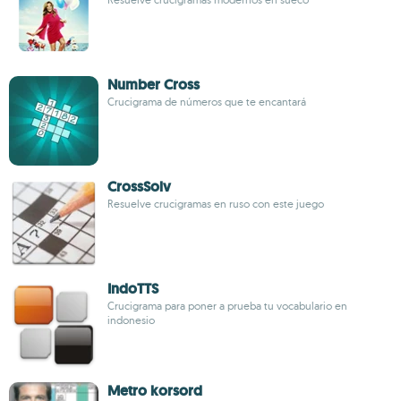
Number Cross
Crucigrama de números que te encantará
CrossSolv
Resuelve crucigramas en ruso con este juego
IndoTTS
Crucigrama para poner a prueba tu vocabulario en
indonesio
Metro korsord