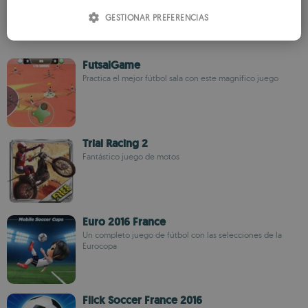
ITALIAN
GESTIONAR PREFERENCIAS
SPANISH
ROMANIAN
FutsalGame
Practica el mejor fútbol sala con este magnífico juego
Trial Racing 2
Fantástico juego de motos
Euro 2016 France
Un completo juego de fútbol con las selecciones de la
Eurocopa
Flick Soccer France 2016