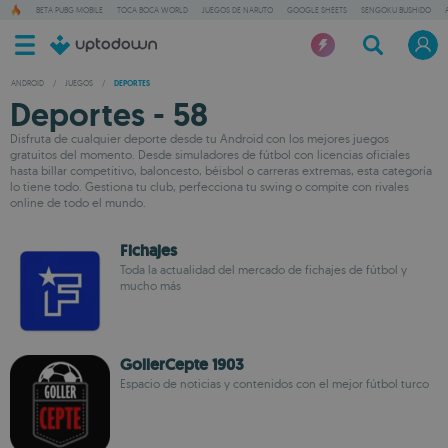
BETA PUBG MOBILE
TOCA BOCA WORLD
JUEGOS DE NARUTO
GOOGLE SHEETS
SENGOKU BUSHIDO
ANDROID
/
JUEGOS
/
DEPORTES
Deportes - 58
Disfruta de cualquier deporte desde tu Android con los mejores juegos
gratuitos del momento. Desde simuladores de fútbol con licencias oficiales
hasta billar competitivo, baloncesto, béisbol o carreras extremas, esta categoría
lo tiene todo. Gestiona tu club, perfecciona tu swing o compite con rivales
online de todo el mundo.
Fichajes
Toda la actualidad del mercado de fichajes de fútbol y
mucho más
GollerCepte 1903
Espacio de noticias y contenidos con el mejor fútbol turco