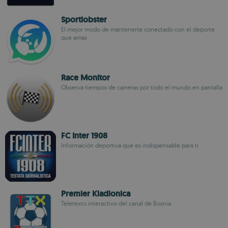
Sportlobster
El mejor modo de mantenerte conectado con el deporte
que amas
Race Monitor
Observa tiempos de carreras por todo el mundo en pantalla
FC Inter 1908
Información deportiva que es indispensable para ti
Premier Kladionica
Teletexto interactivo del canal de Bosnia