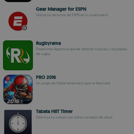
Gear Manager for ESPN
Utiliza los servicios de ESPN en tu smartwatch
Rugbyrama
Plataforma deportiva donde obtener noticias y resultados
de rugby
PRO 2016
Un juego de fútbol americano que te fascinará
Tabata HIIT Timer
Optimiza tu cuerpo con estos consejos de salud