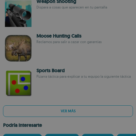
Weapon Shooting
Dispara a cosas que aparecen en tu pantalla
Moose Hunting Calls
Reclamos para salir a cazar con garantías
Sports Board
Pizarra táctica para explicar a tu equipo la siguiente táctica
VER MÁS
Podría interesarte