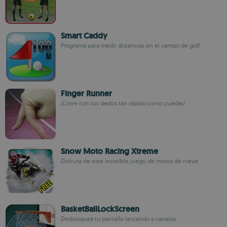
Smart Caddy
Programa para medir distancias en el campo de golf
Finger Runner
¡Corre con tus dedos tan rápido como puedas!
Snow Moto Racing Xtreme
Disfruta de este increíble juego de motos de nieve
BasketBallLockScreen
Desbloquea tu pantalla lanzando a canasta