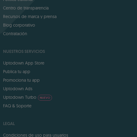
Centro de transparencia
Recursos de marca y prensa
Blog corporativo
Contratación
NUESTROS SERVICIOS
Uptodown App Store
Publica tu app
Promociona tu app
Uptodown Ads
Uptodown Turbo
NUEVO
FAQ & Soporte
LEGAL
Condiciones de uso para usuarios