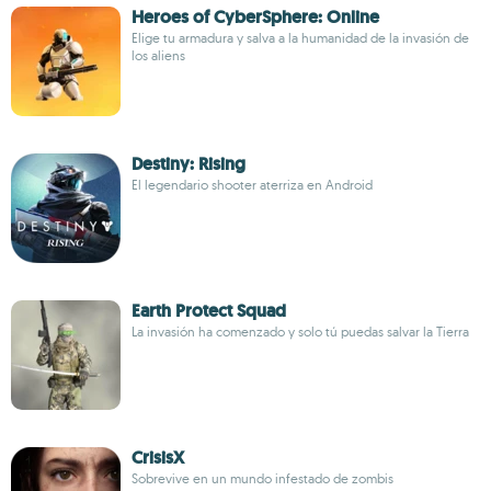
Heroes of CyberSphere: Online
Elige tu armadura y salva a la humanidad de la invasión de
los aliens
Destiny: Rising
El legendario shooter aterriza en Android
Earth Protect Squad
La invasión ha comenzado y solo tú puedas salvar la Tierra
CrisisX
Sobrevive en un mundo infestado de zombis