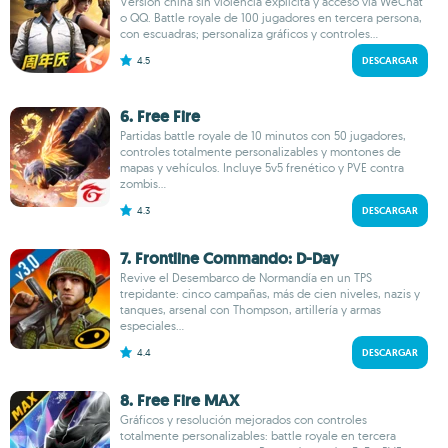
Versión china sin violencia explícita y acceso vía WeChat
o QQ. Battle royale de 100 jugadores en tercera persona,
con escuadras; personaliza gráficos y controles...
4.5
DESCARGAR
6. Free Fire
Partidas battle royale de 10 minutos con 50 jugadores,
controles totalmente personalizables y montones de
mapas y vehículos. Incluye 5v5 frenético y PVE contra
zombis...
4.3
DESCARGAR
7. Frontline Commando: D-Day
Revive el Desembarco de Normandía en un TPS
trepidante: cinco campañas, más de cien niveles, nazis y
tanques, arsenal con Thompson, artillería y armas
especiales...
4.4
DESCARGAR
8. Free Fire MAX
Gráficos y resolución mejorados con controles
totalmente personalizables: battle royale en tercera