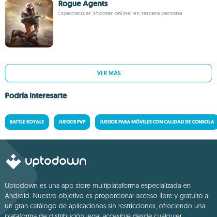
Rogue Agents
Espectacular 'shooter online' en tercera persona
VER MÁS
Podría interesarte
BATTLE ROYALE
JUEGOS PVP
JUEGOS PARA MÓVILES CON CALIDAD DE CONSOLA
Uptodown es una app store multiplataforma especializada en
Android. Nuestro objetivo es proporcionar acceso libre y gratuito a
un gran catálogo de aplicaciones sin restricciones, ofreciendo una
plataforma de distribución legal accesible desde cualquier