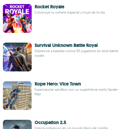
Rocket Royale
Construye tu cohete espacial y huye de la isla
Survival Unknown Battle Royal
Sobrevive a batallas contra 50 jugadores en este battle
royale
Rope Hero: Vice Town
Espectacular sandbox con un superhéroe estilo Spider-
Man
Occupation 2.5
Intenta sobrevivir en un mundo lleno de zombis