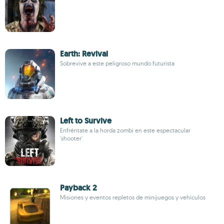
Earth: Revival
Sobrevive a este peligroso mundo futurista
Left to Survive
Enfréntate a la horda zombi en este espectacular
'shooter'
Payback 2
Misiones y eventos repletos de minijuegos y vehículos