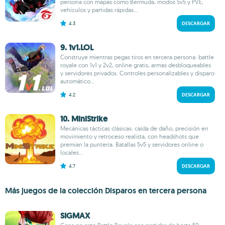
persona con mapas como Bermuda, modos 5v5 y PVE,
vehículos y partidas rápidas...
4.3
DESCARGAR
9. 1v1.LOL
Construye mientras pegas tiros en tercera persona: battle
royale con 1v1 y 2v2, online gratis, armas desbloqueables
y servidores privados. Controles personalizables y disparo
automático...
4.2
DESCARGAR
10. MiniStrike
Mecánicas tácticas clásicas: caída de daño, precisión en
movimiento y retroceso realista, con headshots que
premian la puntería. Batallas 5v5 y servidores online o
locales...
4.7
DESCARGAR
Más juegos de la colección Disparos en tercera persona
SIGMAX