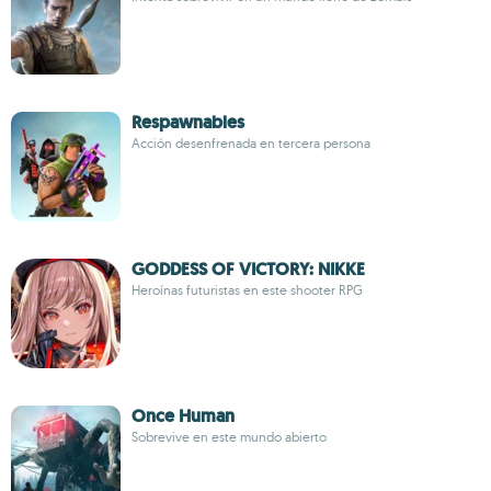
Respawnables
Acción desenfrenada en tercera persona
GODDESS OF VICTORY: NIKKE
Heroínas futuristas en este shooter RPG
Once Human
Sobrevive en este mundo abierto