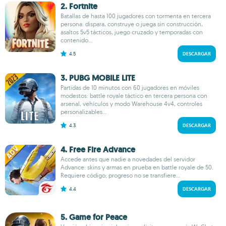
2. Fortnite
Batallas de hasta 100 jugadores con tormenta en tercera
persona: dispara, construye o juega sin construcción,
asaltos 5v5 tácticos, juego cruzado y temporadas con
contenido...
4.5
DESCARGAR
3. PUBG MOBILE LITE
Partidas de 10 minutos con 60 jugadores en móviles
modestos: battle royale táctico en tercera persona con
arsenal, vehículos y modo Warehouse 4v4, controles
personalizables...
4.3
DESCARGAR
4. Free Fire Advance
Accede antes que nadie a novedades del servidor
Advance: skins y armas en prueba en battle royale de 50.
Requiere código; progreso no se transfiere...
4.4
DESCARGAR
5. Game for Peace