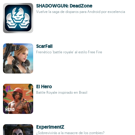
SHADOWGUN: DeadZone
Vuelve la saga de disparos para Android por excelencia
ScarFall
Frenético 'battle royale' al estilo Free Fire
El Hero
Battle Royale inspirado en Brasil
ExperimentZ
¿Sobrevivirás a la masacre de los zombies?