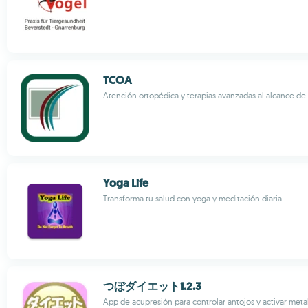
TCOA
Atención ortopédica y terapias avanzadas al alcance de
Yoga Life
Transforma tu salud con yoga y meditación diaria
つぼダイエット1.2.3
App de acupresión para controlar antojos y activar met