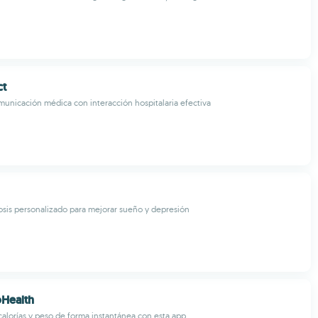
ct
municación médica con interacción hospitalaria efectiva
sis personalizado para mejorar sueño y depresión
oHealth
calorías y peso de forma instantánea con esta app