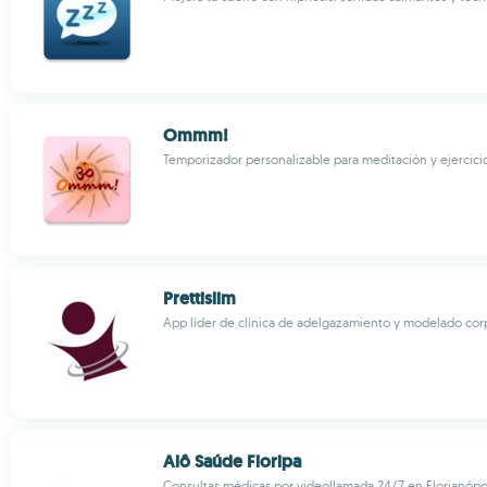
Ommm!
Temporizador personalizable para meditación y ejercic
Prettislim
App líder de clínica de adelgazamiento y modelado co
Alô Saúde Floripa
Consultas médicas por videollamada 24/7 en Florianópo