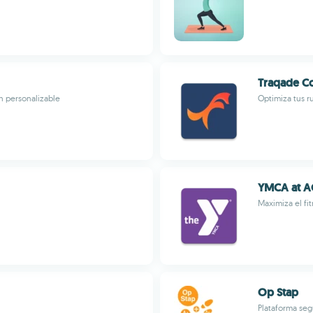
Traqade C
n personalizable
Optimiza tus r
YMCA at A
Maximiza el fi
Op Stap
Plataforma seg