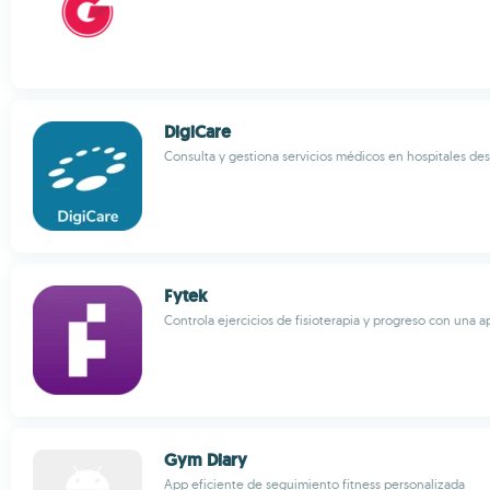
DigiCare
Consulta y gestiona servicios médicos en hospitales de
Fytek
Controla ejercicios de fisioterapia y progreso con una ap
Gym Diary
App eficiente de seguimiento fitness personalizada