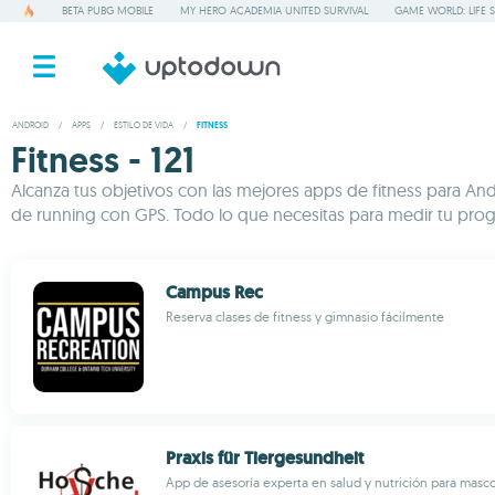
BETA PUBG MOBILE
MY HERO ACADEMIA UNITED SURVIVAL
GAME WORLD: LIFE 
ANDROID
/
APPS
/
ESTILO DE VIDA
/
FITNESS
Fitness - 121
Alcanza tus objetivos con las mejores apps de fitness para And
de running con GPS. Todo lo que necesitas para medir tu progre
Campus Rec
Reserva clases de fitness y gimnasio fácilmente
Praxis für Tiergesundheit
App de asesoría experta en salud y nutrición para masc