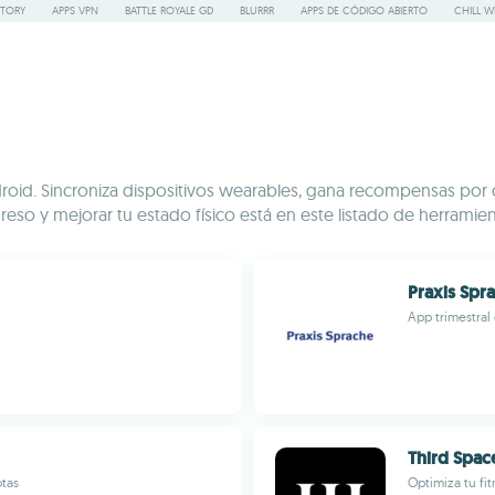
STORY
APPS VPN
BATTLE ROYALE GD
BLURRR
APPS DE CÓDIGO ABIERTO
CHILL W
roid. Sincroniza dispositivos wearables, gana recompensas por ca
so y mejorar tu estado físico está en este listado de herramienta
Praxis Spr
App trimestral
Third Spac
otas
Optimiza tu fi