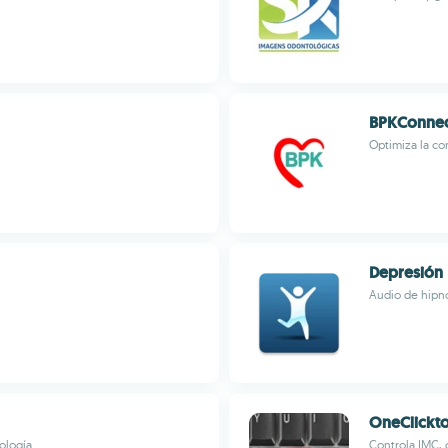
BPKConne
Optimiza la co
Depresión
Audio de hipno
OneClickt
ología
Controla IMC, 