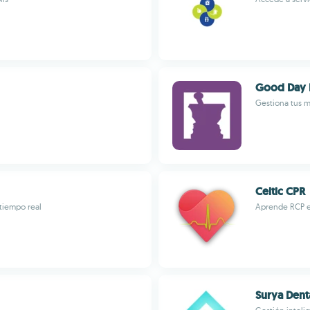
Good Day 
Gestiona tus m
Celtic CPR
 tiempo real
Aprende RCP ef
Surya Dent