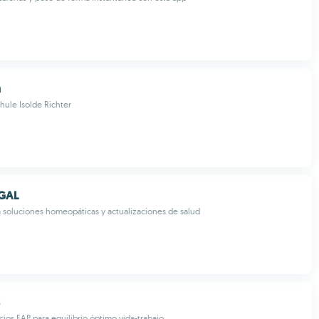
n
hule Isolde Richter
GAL
 soluciones homeopáticas y actualizaciones de salud
cios EAP para equilibrio óptimo vida-trabajo