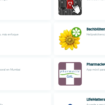
Bachblüte
io, más enfoque
Heilpraktikersc
Pharmacie
rporal en Mumbai
App móvil para
LifeMatters
lis
Accede a servi