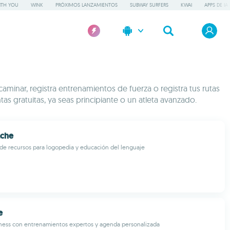
ITH YOU
WINK
PRÓXIMOS LANZAMIENTOS
SUBWAY SURFERS
KWAI
APPS DE IA
minar, registra entrenamientos de fuerza o registra tus rutas
s gratuitas, ya seas principiante o un atleta avanzado.
ache
 de recursos para logopedia y educación del lenguaje
e
tness con entrenamientos expertos y agenda personalizada