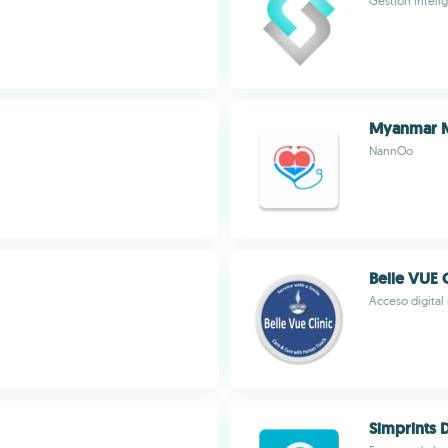
Gestión inteli
Myanmar M
NannOo
Belle VUE C
Acceso digital
Simprints