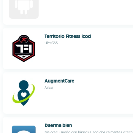
Territorio Fitness Icod
UPro365
AugmentCare
Ailaaj
Duerma bien
Mejora tu sueño con hipnosis, sonidos calmantes y tecn