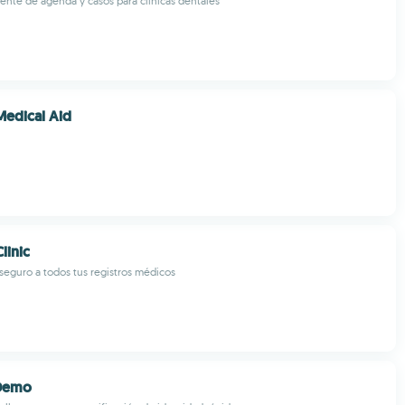
gente de agenda y casos para clínicas dentales
edical Aid
linic
 seguro a todos tus registros médicos
 Demo