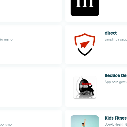
direct
 tu mano
Simplifica pag
Reduce De
App para gesti
Kids Fitnes
abolismo
LOYAL Health &