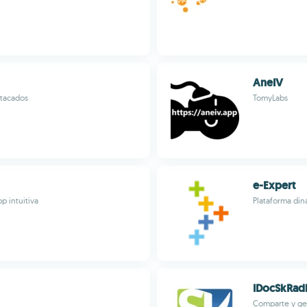
AneIV
stacados
TomyLabs
e-Expert
p intuitiva
Plataforma di
IDocSkRadi
Comparte y ge