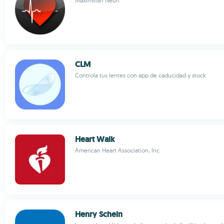
Maximilian Neun
CLM
Controla tus lentes con app de caducidad y stock
Heart Walk
American Heart Association, Inc
Henry Schein