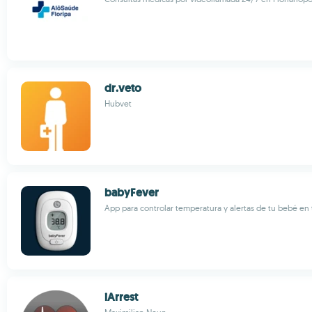
dr.veto
Hubvet
babyFever
App para controlar temperatura y alertas de tu bebé en
iArrest