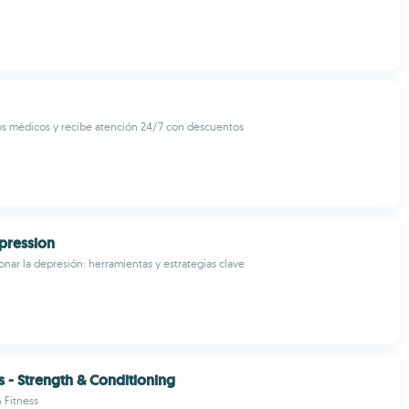
os médicos y recibe atención 24/7 con descuentos
pression
onar la depresión: herramientas y estrategias clave
s - Strength & Conditioning
 Fitness