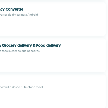
ncy Converter
ersor de divisas para Android
 Grocery delivery & Food delivery
io toda la comida que necesites
domicilio desde tu teléfono móvil