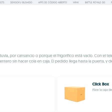
ETS
SENGOKU BUSHIDO
APPS DE CÓDIGO ABIERTO
WINK
BATTLE ROYALE GD
 lluvia, por cansancio o porque el frigorífico está vacío. Con e
ntero sin hacer cola en caja. El pedido llega hasta la puerta, y
Click Box
Abre la caja d