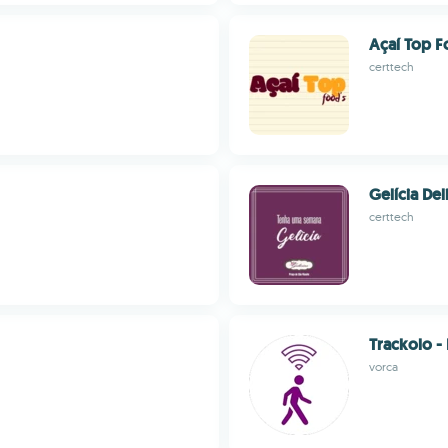
Açaí Top F
certtech
Gelícia Del
certtech
Trackolo -
vorca