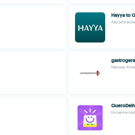
Hayya to Q
App para asist
gastroger
Manzoor Ahme
QueroDeli
Encuentra tod