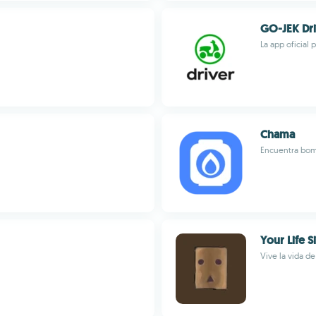
GO-JEK Dr
La app oficial
Chama
Encuentra bomb
Your Life S
Vive la vida d