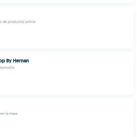
s de productos online
pp By Hernan
domicilio
 en la masa