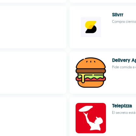
Silvrr
Compra ciento
Delivery A
Pide comida a 
Telepizza
El secreto está