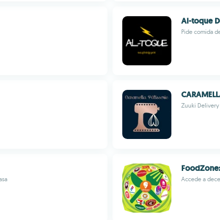
Al-toque D
Pide comida de
CARAMELLA
Zuuki Delivery
FoodZone:-
asa
Accede a decen