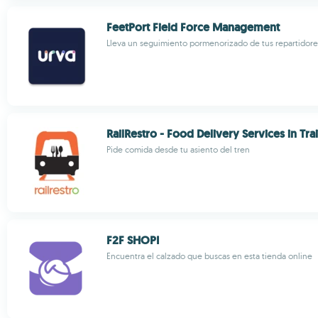
FeetPort Field Force Management
Lleva un seguimiento pormenorizado de tus repartidore
RailRestro - Food Delivery Services in Tra
Pide comida desde tu asiento del tren
F2F SHOPI
Encuentra el calzado que buscas en esta tienda online