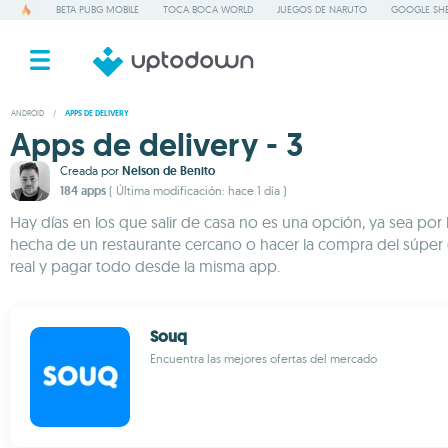
BETA PUBG MOBILE
TOCA BOCA WORLD
JUEGOS DE NARUTO
GOOGLE SHE
ANDROID
/
APPS DE DELIVERY
Apps de delivery - 3
Creada por
Nelson de Benito
184 apps
( Última modificación: hace 1 día )
Hay días en los que salir de casa no es una opción, ya sea por
hecha de un restaurante cercano o hacer la compra del súper e
real y pagar todo desde la misma app.
Souq
Encuentra las mejores ofertas del mercado