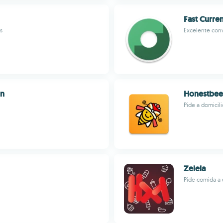
Fast Curre
s
Excelente conv
in
Honestbee:
Pide a domicil
Zelela
Pide comida a 