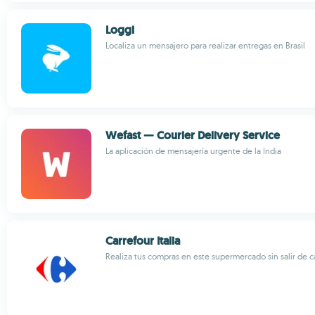
Loggi
Localiza un mensajero para realizar entregas en Brasil
Wefast — Courier Delivery Service
La aplicación de mensajería urgente de la India
Carrefour Italia
Realiza tus compras en este supermercado sin salir de c