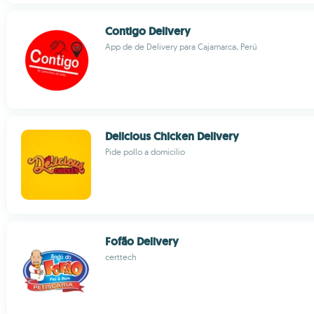
Contigo Delivery
App de de Delivery para Cajamarca, Perú
Delicious Chicken Delivery
Pide pollo a domicilio
Fofão Delivery
certtech