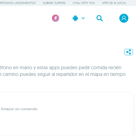
PRÓXIMOS LANZAMIENTOS
SUBWAY SURFERS
CHILL WITH YOU
APPS DE IA LOCAL
K
l teléfono en mano y estas apps puedes pedir comida recién
 de camino puedes seguir al repartidor en el mapa en tiempo
e Amazon sin contenido