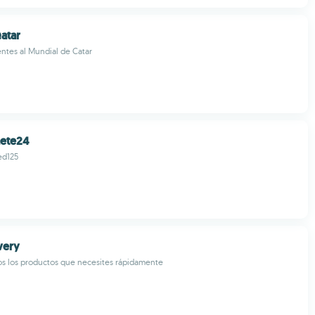
atar
entes al Mundial de Catar
aete24
d125
very
os los productos que necesites rápidamente