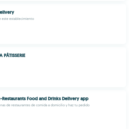
elivery
 este establecimiento
 PÂTISSERIE
Restaurants Food and Drinks Delivery app
as de restaurantes de comida a domicilio y haz tu pedido