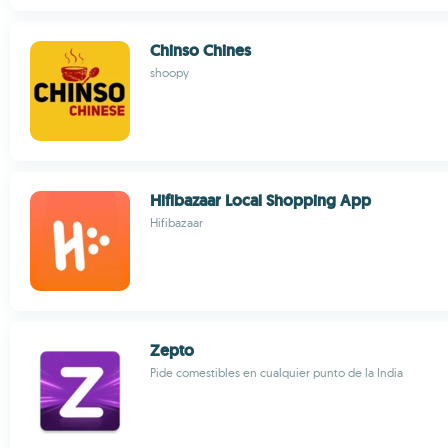
Chinso Chines
shoopy
Hifibazaar Local Shopping App
Hifibazaar
Zepto
Pide comestibles en cualquier punto de la India