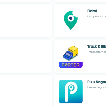
Fidmi
Comparador de
Truck & Bi
Transporta y e
Piku Nego
Une tu negoci