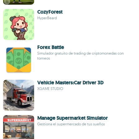
CozyForest
HyperBeard
Forex Battle
Simulador gratuito de trading de criptomonedas con
torneos
Vehicle Masters:Car Driver 3D
XGAME STUDIO
Manage Supermarket Simulator
Gestiona el supermercado de tus sueños