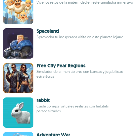
Vive los retos de la maternidad en este simulador inmersivo
Spaceland
Aprovecha tu inesperada visita en este planeta lejano
Free City Fear Regions
Simulador de crimen abierto con bandas y jugabilidad
estratégica
rabbit
Cuida conejos virtuales realistas con hábitats
personalizados
Adventure War