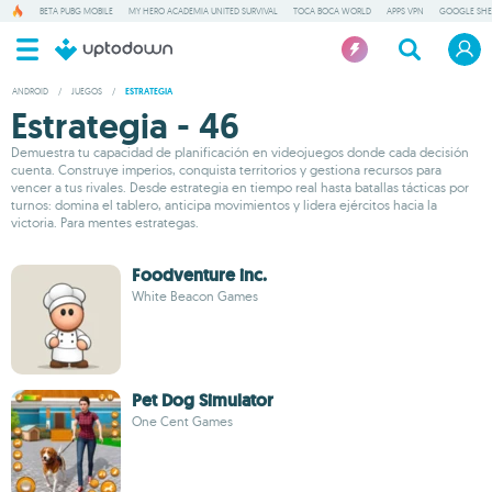
BETA PUBG MOBILE
MY HERO ACADEMIA UNITED SURVIVAL
TOCA BOCA WORLD
APPS VPN
GOOGLE SHE
ANDROID
/
JUEGOS
/
ESTRATEGIA
Estrategia - 46
Demuestra tu capacidad de planificación en videojuegos donde cada decisión
cuenta. Construye imperios, conquista territorios y gestiona recursos para
vencer a tus rivales. Desde estrategia en tiempo real hasta batallas tácticas por
turnos: domina el tablero, anticipa movimientos y lidera ejércitos hacia la
victoria. Para mentes estrategas.
Foodventure inc.
White Beacon Games
Pet Dog Simulator
One Cent Games