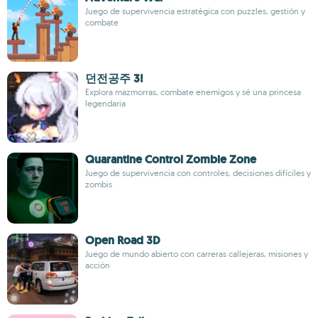
Juego de supervivencia estratégica con puzzles, gestión y
combate
던전공주 3!
Explora mazmorras, combate enemigos y sé una princesa
legendaria
Quarantine Control Zombie Zone
Juego de supervivencia con controles, decisiones difíciles y
zombis
Open Road 3D
Juego de mundo abierto con carreras callejeras, misiones y
acción