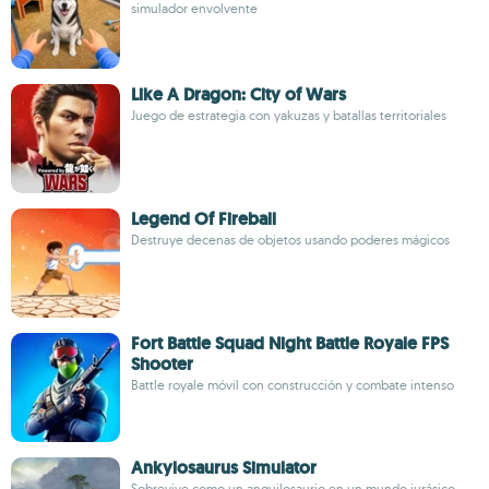
simulador envolvente
Like A Dragon: City of Wars
Juego de estrategia con yakuzas y batallas territoriales
Legend Of Fireball
Destruye decenas de objetos usando poderes mágicos
Fort Battle Squad Night Battle Royale FPS
Shooter
Battle royale móvil con construcción y combate intenso
Ankylosaurus Simulator
Sobrevive como un anquilosaurio en un mundo jurásico