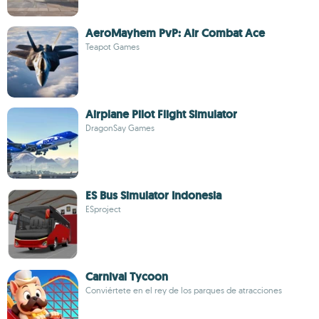
AeroMayhem PvP: Air Combat Ace
Teapot Games
Airplane Pilot Flight Simulator
DragonSay Games
ES Bus Simulator Indonesia
ESproject
Carnival Tycoon
Conviértete en el rey de los parques de atracciones