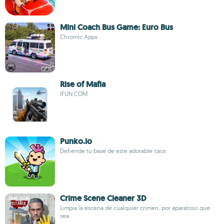
Mini Coach Bus Game: Euro Bus
Chromic Apps
Rise of Mafia
IFUN.COM
Punko.io
Defiende tu base de este adorable caos
Crime Scene Cleaner 3D
Limpia la escena de cualquier crimen, por aparatoso que
sea