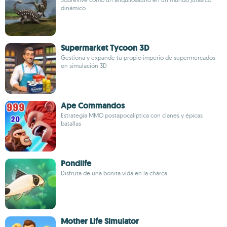
dinámico
Supermarket Tycoon 3D
Gestiona y expande tu propio imperio de supermercados
en simulación 3D
Ape Commandos
Estrategia MMO postapocalíptica con clanes y épicas
batallas
Pondlife
Disfruta de una bonita vida en la charca
Mother Life Simulator