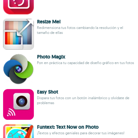
Resize Me!
Redimensiona tus fotos cambiando la resolución y el
tamaño de ellas
Photo Magix
Pon en práctica tu capacidad de diseño gráfico en tus fotos
Easy Shot
Dispara tus fotos con un botón inalámbrico y olvídate de
problemas
Funtext: Text Now on Photo
¡Textos y efectos geniales para decorar tus imágenes!