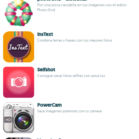
Pon una pizca navideña en tus imágenes con el editor
Photo Grid
InsText
Combina letras y frases con tus mejores fotos
Selfshot
Consigue sacar fotos selfies con poca luz
PowerCam
Saca imágenes potentes con tu cámara