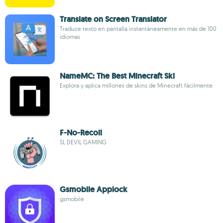
Translate on Screen Translator
Traduce texto en pantalla instantáneamente en más de 100
idiomas
NameMC: The Best Minecraft Ski
Explora y aplica millones de skins de Minecraft fácilmente
F-No-Recoil
SL DEVIL GAMING
Gsmobile Applock
gsmobile