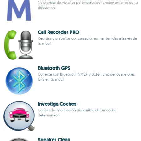
No pierdas de vista los parámetros de funcionamiento de tu
dispositivo
Call Recorder PRO
Registra y graba tus conversaciones mantenidas a través de
tu móvil
Bluetooth GPS
Conecta con Bluetooth NMEA y obtén uno de los mejores
GPS en tu móvil
Investiga Coches
Conoce la información disponible de un coche
determinado
Speaker Clean