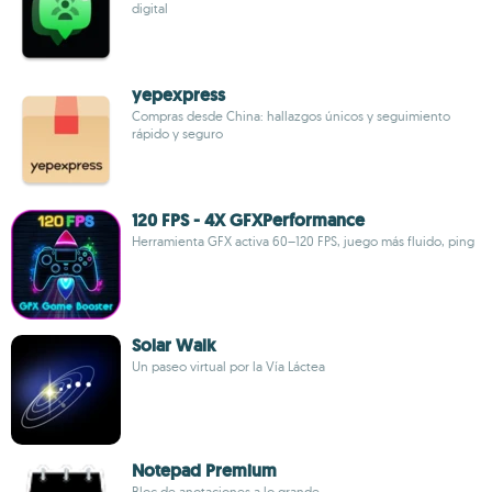
digital
yepexpress
Compras desde China: hallazgos únicos y seguimiento
rápido y seguro
120 FPS - 4X GFXPerformance
Herramienta GFX activa 60–120 FPS, juego más fluido, ping
Solar Walk
Un paseo virtual por la Vía Láctea
Notepad Premium
Bloc de anotaciones a lo grande