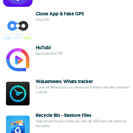
Clone App & Fake GPS
ChuciTel
HuTubi
bentlybooker730
WaLastseen: Whats tracker
Controla WhatsApp con alertas en tiempo real de conexión
y salida
Recycle Bin - Restore Files
App eficiente para restaurar más de 400 tipos de archivos
borrados