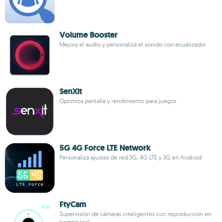
Volume Booster
Mejora el audio y personaliza el sonido con ecualizador
SenXit
Optimiza pantalla y rendimiento para juegos
5G 4G Force LTE Network
Personaliza ajustes de red 5G, 4G LTE y 3G en Android
FtyCam
Supervisión de cámaras inteligentes con reproducción en
tiempo real