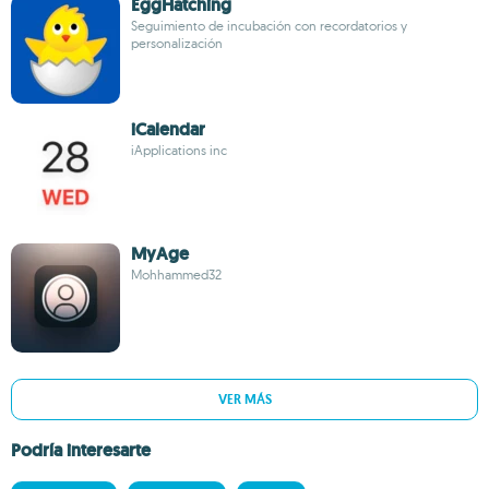
EggHatching
Seguimiento de incubación con recordatorios y
personalización
iCalendar
iApplications inc
MyAge
Mohhammed32
VER MÁS
Podría interesarte