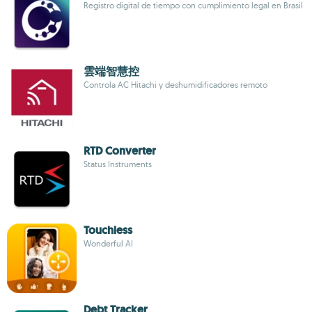
Registro digital de tiempo con cumplimiento legal en Brasil
雲端智慧控
Controla AC Hitachi y deshumidificadores remoto
RTD Converter
Status Instruments
Touchless
Wonderful AI
Debt Tracker