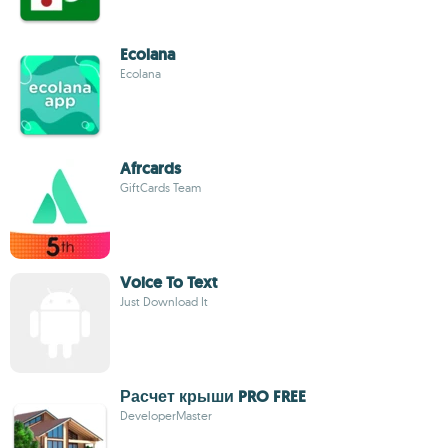
Ecolana
Ecolana
Afrcards
GiftCards Team
Voice To Text
Just Download It
Расчет крыши PRO FREE
DeveloperMaster