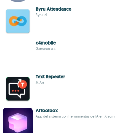
Byru Attendance
Byru.id
c4mobile
Gamanet a.s.
Text Repeater
Jk Art
AIToolbox
App del sistema con herramientas de IA en Xiaomi