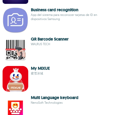
Business card recognition
App del sistema para reconocer tarjetas de ID en
dispositivos Samsung
QR Barcode Scanner
WALRUS TECH
My MIXUE
蜜雪冰城
Multi Language keyboard
NenoSoft Technologies