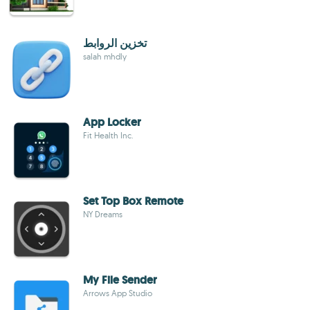
تخزين الروابط
salah mhdly
App Locker
Fit Health Inc.
Set Top Box Remote
NY Dreams
My File Sender
Arrows App Studio