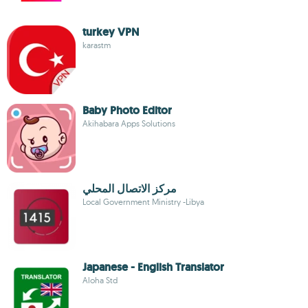
turkey VPN
karastm
Baby Photo Editor
Akihabara Apps Solutions
مركز الاتصال المحلي
Local Government Ministry -Libya
Japanese - English Translator
Aloha Std