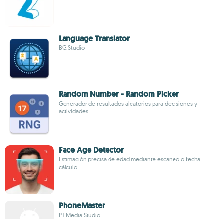
Language Translator
BG.Studio
Random Number - Random Picker
Generador de resultados aleatorios para decisiones y
actividades
Face Age Detector
Estimación precisa de edad mediante escaneo o fecha
cálculo
PhoneMaster
PT Media Studio