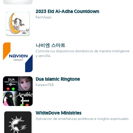
2023 Eid Al-Adha Countdown
RachApps
나비엔 스마트
Controla tus dispositivos domésticos de manera inteligente
y sencilla
Dua Islamic Ringtone
KareemTKB
WhiteDove Ministries
Aplicación de enseñanzas proféticas e insights espirituales