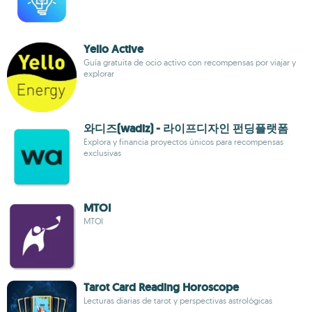
Yello Active
Guía gratuita de ocio activo con recompensas por viajar y
explorar
와디즈(wadiz) - 라이프디자인 펀딩플랫폼
Explora y financia proyectos únicos para recompensas
exclusivas
MTOI
MTOI
Tarot Card Reading Horoscope
Lecturas diarias de tarot y perspectivas astrológicas