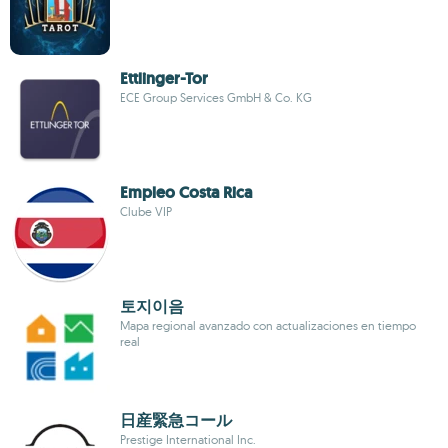
Ettlinger-Tor
ECE Group Services GmbH & Co. KG
Empleo Costa Rica
Clube VIP
토지이음
Mapa regional avanzado con actualizaciones en tiempo
real
日産緊急コール
Prestige International Inc.