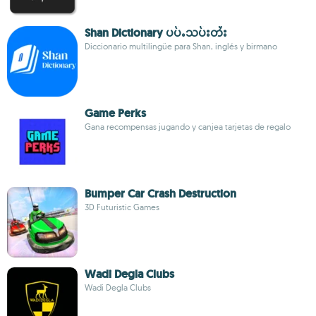
Shan Dictionary ပပ်ႉသပ်းတႆး
Diccionario multilingüe para Shan, inglés y birmano
Game Perks
Gana recompensas jugando y canjea tarjetas de regalo
Bumper Car Crash Destruction
3D Futuristic Games
Wadi Degla Clubs
Wadi Degla Clubs