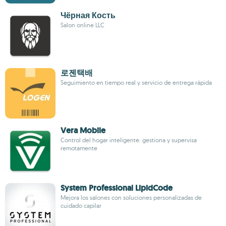
Чёрная Кость
Salon online LLC
로젠택배
Seguimiento en tiempo real y servicio de entrega rápida
Vera Mobile
Control del hogar inteligente: gestiona y supervisa
remotamente
System Professional LipidCode
Mejora los salones con soluciones personalizadas de
cuidado capilar