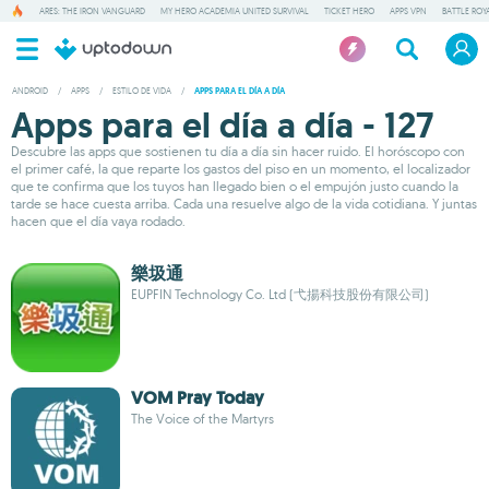
ARES: THE IRON VANGUARD
MY HERO ACADEMIA UNITED SURVIVAL
TICKET HERO
APPS VPN
BATTLE ROY
ANDROID
/
APPS
/
ESTILO DE VIDA
/
APPS PARA EL DÍA A DÍA
Apps para el día a día - 127
Descubre las apps que sostienen tu día a día sin hacer ruido. El horóscopo con
el primer café, la que reparte los gastos del piso en un momento, el localizador
que te confirma que los tuyos han llegado bien o el empujón justo cuando la
tarde se hace cuesta arriba. Cada una resuelve algo de la vida cotidiana. Y juntas
hacen que el día vaya rodado.
樂圾通
EUPFIN Technology Co. Ltd (弋揚科技股份有限公司)
VOM Pray Today
The Voice of the Martyrs