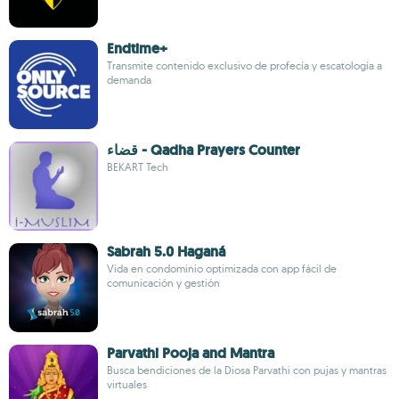
Endtime+
Transmite contenido exclusivo de profecía y escatología a
demanda
قضاء - Qadha Prayers Counter
BEKART Tech
Sabrah 5.0 Haganá
Vida en condominio optimizada con app fácil de
comunicación y gestión
Parvathi Pooja and Mantra
Busca bendiciones de la Diosa Parvathi con pujas y mantras
virtuales