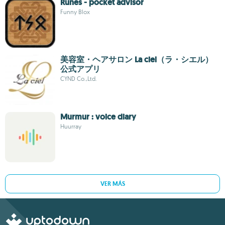
Runes - pocket advisor
Funny Blox
美容室・ヘアサロン La ciel（ラ・シエル）
公式アプリ
CYND Co.,Ltd.
Murmur : voice diary
Huurray
VER MÁS