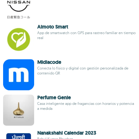
Aimoto Smart
App de smartwatch con GPS para rastreo familiar en tiempo
real
Midiacode
Conecta lo físico y digital con gestión personalizada de
contenido QR
Perfume Genie
Casa inteligente app de fragancias con horarios y potencia
a medida
Nanakshahi Calendar 2023
Rahul Kumar Bhushan