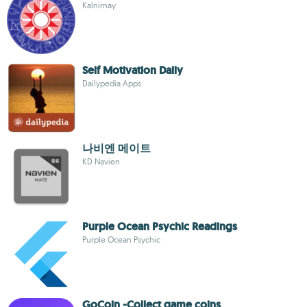
Kalnirnay
Self Motivation Daily
Dailypedia Apps
나비엔 메이트
KD Navien
Purple Ocean Psychic Readings
Purple Ocean Psychic
GoCoin -Collect game coins