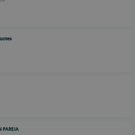
dia
uotes
N PAREJA