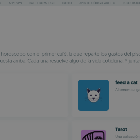
O
APPS VPN
BATTLE ROYALE GD
TREBLO
APPS DE CÓDIGO ABIERTO
EURO TRUCK
El horóscopo con el primer café, la que reparte los gastos del p
esta arriba. Cada una resuelve algo de la vida cotidiana. Y junt
feed a cat
Aliementa a ga
Tarot
Una aplicación 