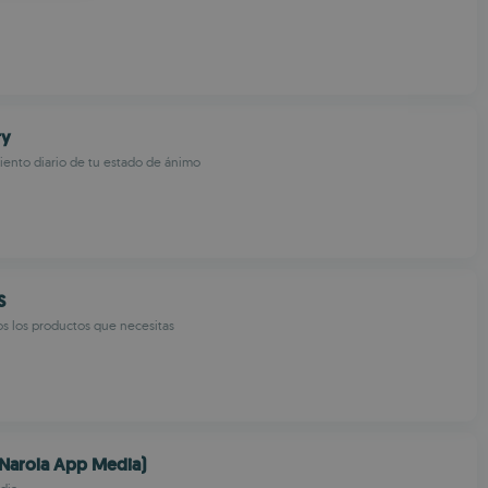
OMANIAN
ry
ento diario de tu estado de ánimo
S
s los productos que necesitas
 (Narola App Media)