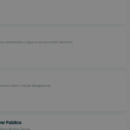
s contenidos y sigue a tus escritores favoritos
mismo color y hazlas desaparecer
ow Publico
 Black Widow Server