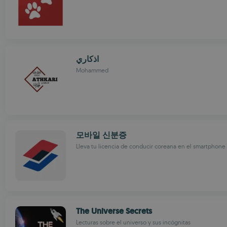
اذكاري
Mohammed
모바일 신분증
Lleva tu licencia de conducir coreana en el smartphone
The Universe Secrets
Lecturas sobre el universo y sus incógnitas