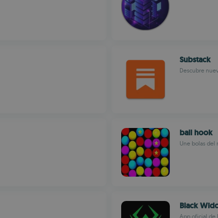
Substack
Descubre nuevo
ball hook
Une bolas del 
Black Wid
App oficial de