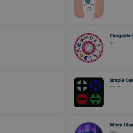
Gtr
Simple Cal
aboud
When I Sa
Alex