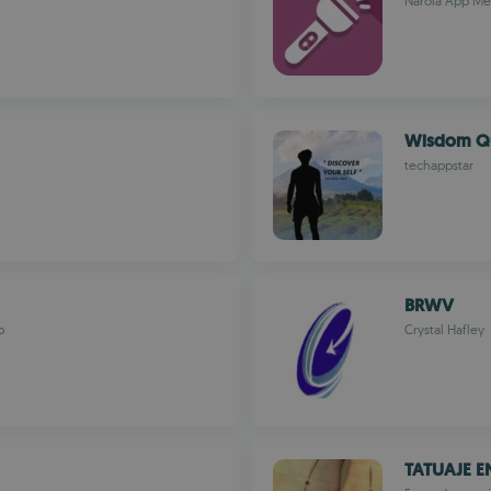
Narola App Me
Wisdom Q
techappstar
BRWV
p
Crystal Hafley
TATUAJE E