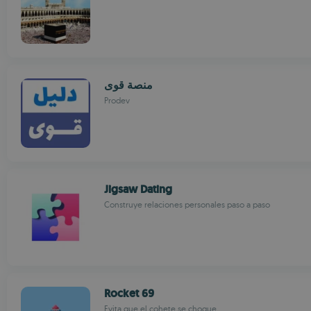
منصة قوى
Prodev
Jigsaw Dating
Construye relaciones personales paso a paso
Rocket 69
Evita que el cohete se choque