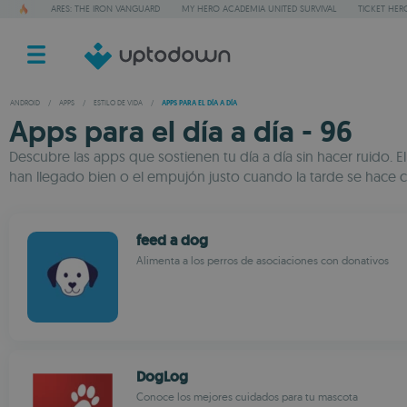
ARES: THE IRON VANGUARD
MY HERO ACADEMIA UNITED SURVIVAL
TICKET HER
ANDROID
/
APPS
/
ESTILO DE VIDA
/
APPS PARA EL DÍA A DÍA
Apps para el día a día - 96
Descubre las apps que sostienen tu día a día sin hacer ruido. 
han llegado bien o el empujón justo cuando la tarde se hace cu
feed a dog
Alimenta a los perros de asociaciones con donativos
DogLog
Conoce los mejores cuidados para tu mascota