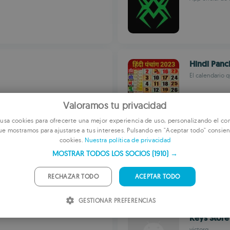
Hindi Panc
El calendario 
Valoramos tu privacidad
sa cookies para ofrecerte una mejor experiencia de uso, personalizando el con
ue mostramos para ajustarse a tus intereses. Pulsando en "Aceptar todo" consien
E
Generali M
cookies.
Nuestra política de privacidad
F
Información y 
MOSTRAR TODOS LOS SOCIOS
(1910) →
G
RECHAZAR TODO
ACEPTAR TODO
P
GESTIONAR PREFERENCIAS
I
Keys Stor
S
victorg