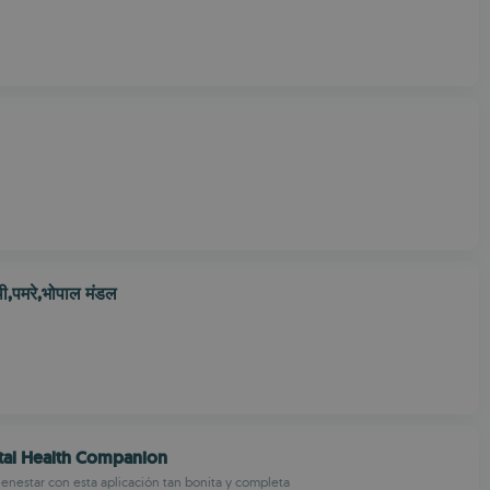
थी,पमरे,भोपाल मंडल
tal Health Companion
ienestar con esta aplicación tan bonita y completa