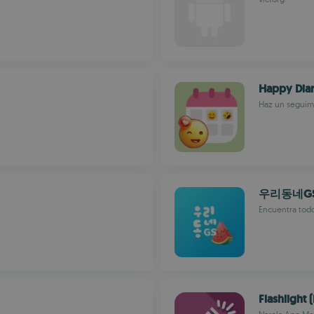
R
Happy Dia
Haz un seguimi
우리동네G
Encuentra todo
Flashlight