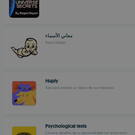
معاني الأسماء
Fawzi Kalaan
Huply
App para realizar un diario de tus mascotas
Psychological tests
Conoce detalles de tu personalidad con estos tests