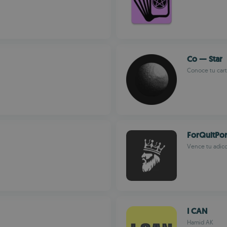
Co — Star
Conoce tu carta
ForQuitPo
Vence tu adicc
I CAN
Hamid AK