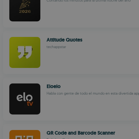
Contando los minutos para la última noche del año
Attitude Quotes
techappstar
Eloelo
Habla con gente de todo el mundo en esta divertida ap
QR Code and Barcode Scanner