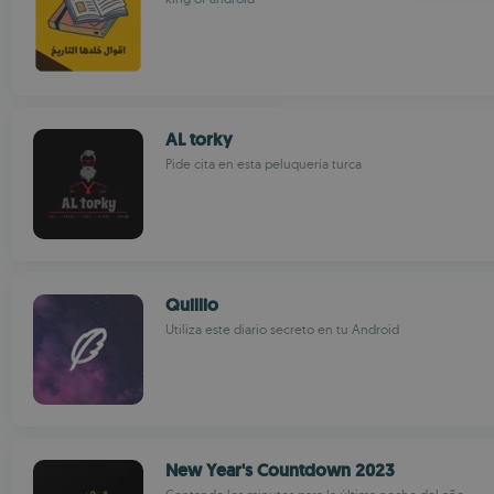
AL torky
Pide cita en esta peluquería turca
Quillio
Utiliza este diario secreto en tu Android
New Year's Countdown 2023