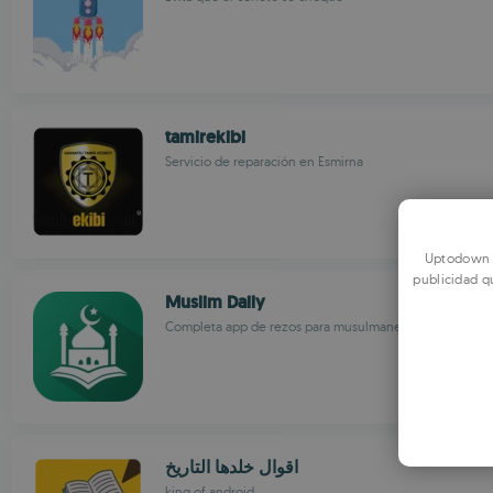
tamirekibi
Servicio de reparación en Esmirna
Uptodown u
publicidad q
Muslim Daily
Completa app de rezos para musulmanes
اقوال خلدها التاريخ
king of android