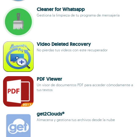
Cleaner for Whatsapp
Gestiona la limpieza de tu programa de mensajería
Video Deleted Recovery
No pierdas tus vídeos con este recuperador
PDF Viewer
Un visor de documentos PDF para acceder cómodamente a
tus textos
get2Clouds®
Almacena y gestiona tus archivos desde la nube