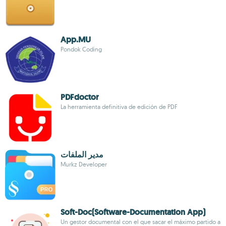
App.MU
Pondok Coding
PDFdoctor
La herramienta definitiva de edición de PDF
مدير الملفات
Murkz Developer
Soft-Doc(Software-Documentation App)
Un gestor documental con el que sacar el máximo partido a