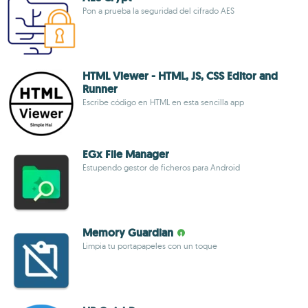
Pon a prueba la seguridad del cifrado AES
HTML Viewer - HTML, JS, CSS Editor and
Runner
Escribe código en HTML en esta sencilla app
EGx File Manager
Estupendo gestor de ficheros para Android
Memory Guardian
Limpia tu portapapeles con un toque