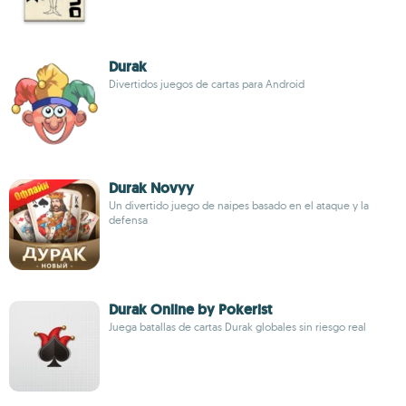
Durak
Divertidos juegos de cartas para Android
Durak Novyy
Un divertido juego de naipes basado en el ataque y la
defensa
Durak Online by Pokerist
Juega batallas de cartas Durak globales sin riesgo real