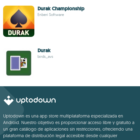
Durak Championship
Enberi Software
Durak
birds_avs
Uptodown es una app store multiplataforma especializada en
Android. Nuestro objetivo es proporcionar acceso libre y gratuito a
un gran catálogo de aplicaciones sin restricciones, ofreciendo una
plataforma de distribución legal accesible desde cualquier