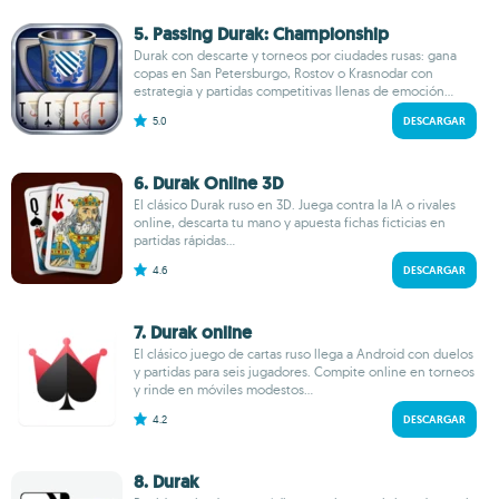
5. Passing Durak: Championship
Durak con descarte y torneos por ciudades rusas: gana
copas en San Petersburgo, Rostov o Krasnodar con
estrategia y partidas competitivas llenas de emoción...
5.0
DESCARGAR
6. Durak Online 3D
El clásico Durak ruso en 3D. Juega contra la IA o rivales
online, descarta tu mano y apuesta fichas ficticias en
partidas rápidas...
4.6
DESCARGAR
7. Durak online
El clásico juego de cartas ruso llega a Android con duelos
y partidas para seis jugadores. Compite online en torneos
y rinde en móviles modestos...
4.2
DESCARGAR
8. Durak