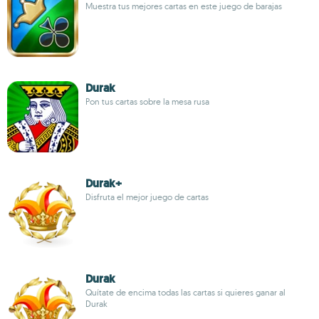
Muestra tus mejores cartas en este juego de barajas
Durak
Pon tus cartas sobre la mesa rusa
Durak+
Disfruta el mejor juego de cartas
Durak
Quítate de encima todas las cartas si quieres ganar al
Durak