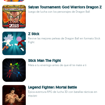
Saiyan Tournament: God Warriors Dragon Z
Juego de lucha con los personajes de Dragon Ball
Z Stick
Revive las mejores peleas de Dragon Ball en formato Stick
Fight
Stick Man The Fight
Mata a tu enemigo antes de que él te mate a ti
Legend Fighter: Mortal Battle
Épica aventura RPG de lucha 3D con batallas tácticas en
equipo