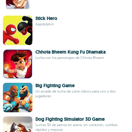
Stick Hero
Appdolphin
Chhota Bheem Kung Fu Dhamaka
Lucha con los personajes de Chhota Bheem
Big Fighting Game
Un arcade de lucha de corte clásico para uno o dos
jugadores.
Dog Fighting Simulator 3D Game
Luchas 3D de perros en arena, sin conexión, combos
rápidos y mejoras