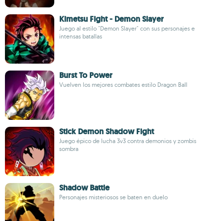
Kimetsu Fight - Demon Slayer
Juego al estilo "Demon Slayer" con sus personajes e
intensas batallas
Burst To Power
Vuelven los mejores combates estilo Dragon Ball
Stick Demon Shadow Fight
Juego épico de lucha 3v3 contra demonios y zombis
sombra
Shadow Battle
Personajes misteriosos se baten en duelo