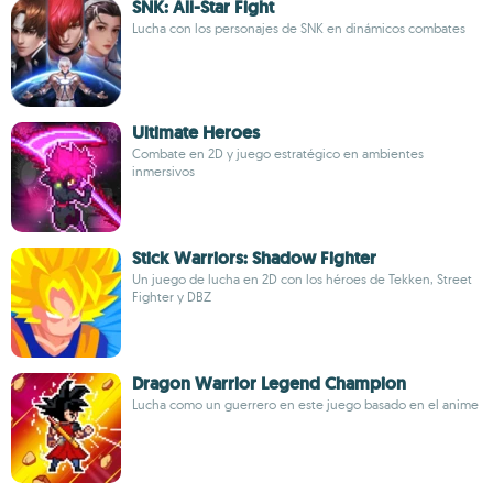
SNK: All-Star Fight
Lucha con los personajes de SNK en dinámicos combates
Ultimate Heroes
Combate en 2D y juego estratégico en ambientes
inmersivos
Stick Warriors: Shadow Fighter
Un juego de lucha en 2D con los héroes de Tekken, Street
Fighter y DBZ
Dragon Warrior Legend Champion
Lucha como un guerrero en este juego basado en el anime