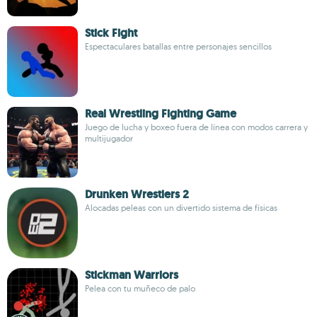
Stick Fight
Espectaculares batallas entre personajes sencillos
Real Wrestling Fighting Game
Juego de lucha y boxeo fuera de línea con modos carrera y
multijugador
Drunken Wrestlers 2
Alocadas peleas con un divertido sistema de físicas
Stickman Warriors
Pelea con tu muñeco de palo