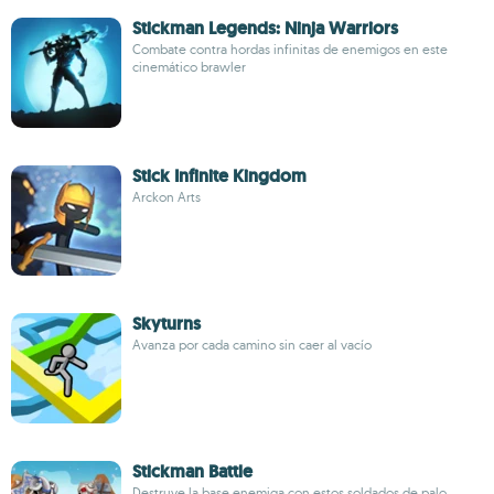
Stickman Legends: Ninja Warriors
Combate contra hordas infinitas de enemigos en este
cinemático brawler
Stick Infinite Kingdom
Arckon Arts
Skyturns
Avanza por cada camino sin caer al vacío
Stickman Battle
Destruye la base enemiga con estos soldados de palo