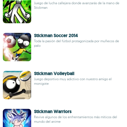
Juego de lucha callejera donde avanzarás de la mano de
Stickman
Stickman Soccer 2014
Toda la pasión del fútbol protagonizada por muñecos de
palo
Stickman Volleyball
Juego deportivo muy adictivo con nuestro amigo el
monigote
Stickman Warriors
Revive algunos de los enfrentamientos más míticos del
mundo del anime