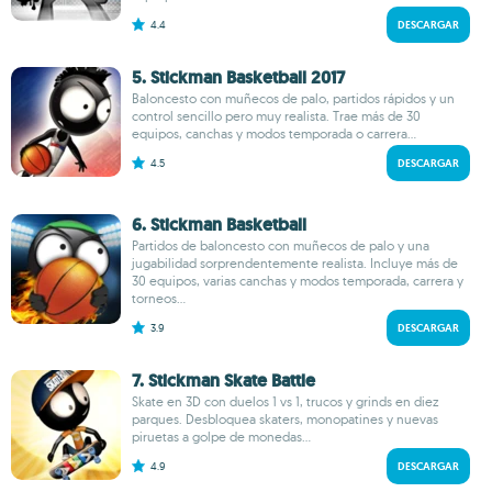
4.4
DESCARGAR
5. Stickman Basketball 2017
Baloncesto con muñecos de palo, partidos rápidos y un
control sencillo pero muy realista. Trae más de 30
equipos, canchas y modos temporada o carrera...
4.5
DESCARGAR
6. Stickman Basketball
Partidos de baloncesto con muñecos de palo y una
jugabilidad sorprendentemente realista. Incluye más de
30 equipos, varias canchas y modos temporada, carrera y
torneos...
3.9
DESCARGAR
7. Stickman Skate Battle
Skate en 3D con duelos 1 vs 1, trucos y grinds en diez
parques. Desbloquea skaters, monopatines y nuevas
piruetas a golpe de monedas...
4.9
DESCARGAR