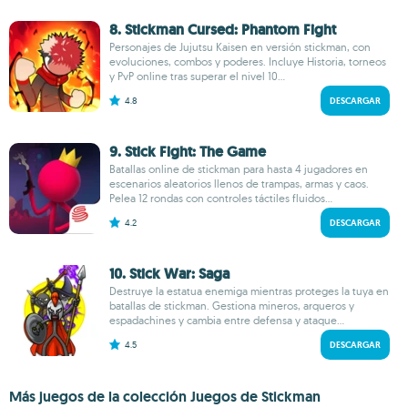
8. Stickman Cursed: Phantom Fight
Personajes de Jujutsu Kaisen en versión stickman, con
evoluciones, combos y poderes. Incluye Historia, torneos
y PvP online tras superar el nivel 10...
4.8
DESCARGAR
9. Stick Fight: The Game
Batallas online de stickman para hasta 4 jugadores en
escenarios aleatorios llenos de trampas, armas y caos.
Pelea 12 rondas con controles táctiles fluidos...
4.2
DESCARGAR
10. Stick War: Saga
Destruye la estatua enemiga mientras proteges la tuya en
batallas de stickman. Gestiona mineros, arqueros y
espadachines y cambia entre defensa y ataque...
4.5
DESCARGAR
Más juegos de la colección Juegos de Stickman