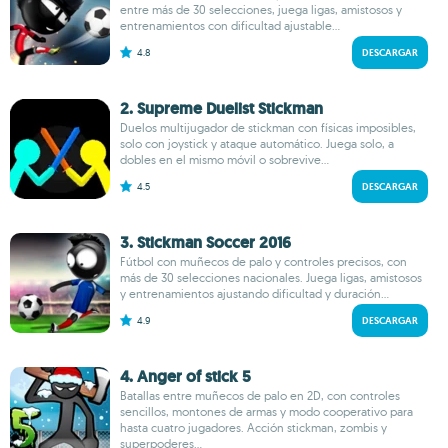
entre más de 30 selecciones, juega ligas, amistosos y
entrenamientos con dificultad ajustable...
4.8
DESCARGAR
2. Supreme Duelist Stickman
Duelos multijugador de stickman con físicas imposibles,
solo con joystick y ataque automático. Juega solo, a
dobles en el mismo móvil o sobrevive...
4.5
DESCARGAR
3. Stickman Soccer 2016
Fútbol con muñecos de palo y controles precisos, con
más de 30 selecciones nacionales. Juega ligas, amistosos
y entrenamientos ajustando dificultad y duración...
4.9
DESCARGAR
4. Anger of stick 5
Batallas entre muñecos de palo en 2D, con controles
sencillos, montones de armas y modo cooperativo para
hasta cuatro jugadores. Acción stickman, zombis y
superpoderes...