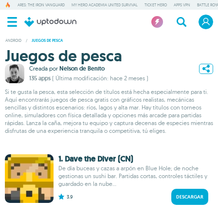
ARES: THE IRON VANGUARD
MY HERO ACADEMIA UNITED SURVIVAL
TICKET HERO
APPS VPN
BATTLE ROY
ANDROID
/
JUEGOS DE PESCA
Juegos de pesca
Creada por
Nelson de Benito
135 apps
( Última modificación: hace 2 meses )
Si te gusta la pesca, esta selección de títulos está hecha especialmente para ti.
Aquí encontrarás juegos de pesca gratis con gráficos realistas, mecánicas
sencillas y distintos escenarios: ríos, lagos y alta mar. Hay títulos con torneos
online, simuladores con física detallada y opciones más arcade para partidas
rápidas. Lanza la caña, mejora tu equipo y captura decenas de especies mientras
disfrutas de una experiencia tranquila o competitiva, tú eliges.
1. Dave the Diver (CN)
De día buceas y cazas a arpón en Blue Hole; de noche
gestionas un sushi bar. Partidas cortas, controles táctiles y
guardado en la nube...
3.9
DESCARGAR