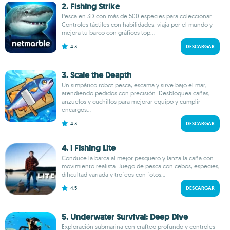
2. Fishing Strike
Pesca en 3D con más de 500 especies para coleccionar.
Controles táctiles con habilidades, viaja por el mundo y
mejora tu barco con gráficos top...
4.3
DESCARGAR
3. Scale the Deapth
Un simpático robot pesca, escama y sirve bajo el mar,
atendiendo pedidos con precisión. Desbloquea cañas,
anzuelos y cuchillos para mejorar equipo y cumplir
encargos...
4.3
DESCARGAR
4. i Fishing Lite
Conduce la barca al mejor pesquero y lanza la caña con
movimiento realista. Juego de pesca con cebos, especies,
dificultad variada y trofeos con fotos...
4.5
DESCARGAR
5. Underwater Survival: Deep Dive
Exploración submarina con crafteo profundo y controles