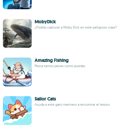
MobyDick
¿Podrás capturar a Moby Dick en este peligroso viaje?
Amazing Fishing
Pesca tantos peces como puedas
Sailor Cats
Ayuda a este gato marinero a encontrar el tesoro