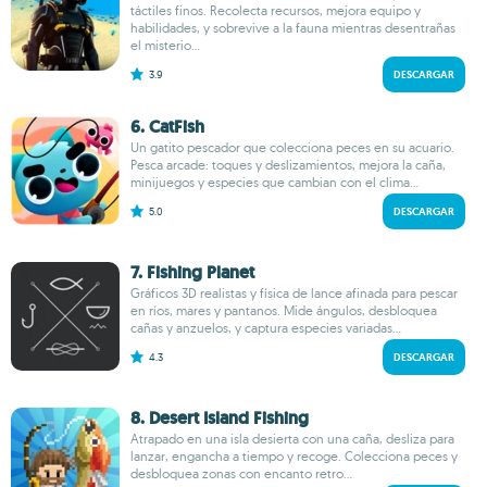
táctiles finos. Recolecta recursos, mejora equipo y
habilidades, y sobrevive a la fauna mientras desentrañas
el misterio...
3.9
DESCARGAR
6. CatFish
Un gatito pescador que colecciona peces en su acuario.
Pesca arcade: toques y deslizamientos, mejora la caña,
minijuegos y especies que cambian con el clima...
5.0
DESCARGAR
7. Fishing Planet
Gráficos 3D realistas y física de lance afinada para pescar
en ríos, mares y pantanos. Mide ángulos, desbloquea
cañas y anzuelos, y captura especies variadas...
4.3
DESCARGAR
8. Desert Island Fishing
Atrapado en una isla desierta con una caña, desliza para
lanzar, engancha a tiempo y recoge. Colecciona peces y
desbloquea zonas con encanto retro...