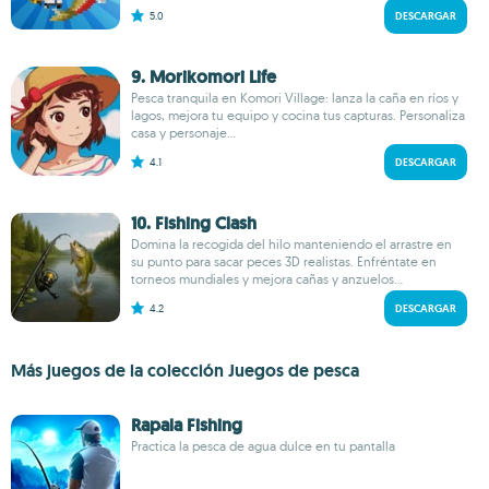
5.0
DESCARGAR
9. Morikomori Life
Pesca tranquila en Komori Village: lanza la caña en ríos y
lagos, mejora tu equipo y cocina tus capturas. Personaliza
casa y personaje...
4.1
DESCARGAR
10. Fishing Clash
Domina la recogida del hilo manteniendo el arrastre en
su punto para sacar peces 3D realistas. Enfréntate en
torneos mundiales y mejora cañas y anzuelos...
4.2
DESCARGAR
Más juegos de la colección Juegos de pesca
Rapala Fishing
Practica la pesca de agua dulce en tu pantalla