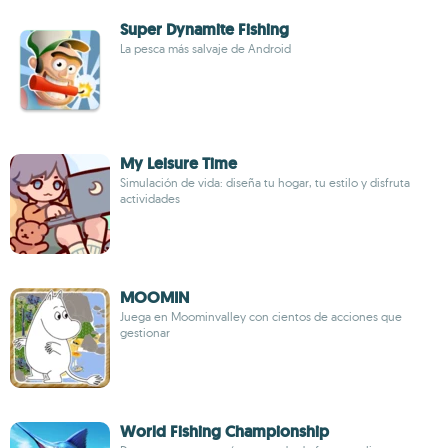
Super Dynamite Fishing
La pesca más salvaje de Android
My Leisure Time
Simulación de vida: diseña tu hogar, tu estilo y disfruta
actividades
MOOMIN
Juega en Moominvalley con cientos de acciones que
gestionar
World Fishing Championship