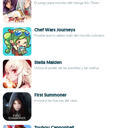
El juego para móviles del manga Ikki Tōsen
Chef Wars Journeys
Prueba que lo sabes todo del mundo culinario
Stella Maiden
Utiliza el poder de las estrellas y las waifus
First Summoner
Invoca a las fuerzas del caos
Touhou Cannonball