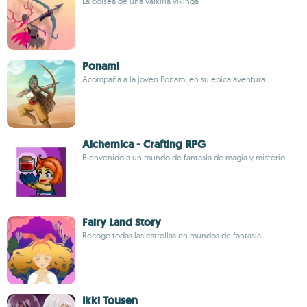
La odisea de una valkiria vikinga
Ponami
Acompaña a la joven Ponami en su épica aventura
Alchemica - Crafting RPG
Bienvenido a un mundo de fantasía de magia y misterio
Fairy Land Story
Recoge todas las estrellas en mundos de fantasía
Ikki Tousen