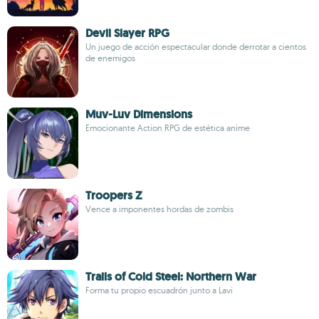
Devil Slayer RPG
Un juego de acción espectacular donde derrotar a cientos
de enemigos
Muv-Luv Dimensions
Emocionante Action RPG de estética anime
Troopers Z
Vence a imponentes hordas de zombis
Trails of Cold Steel: Northern War
Forma tu propio escuadrón junto a Lavi