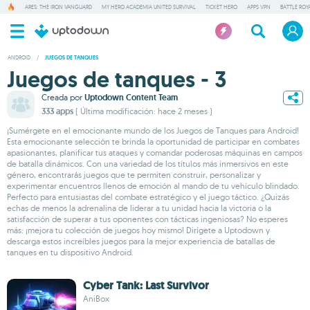
ARES: THE IRON VANGUARD
MY HERO ACADEMIA UNITED SURVIVAL
TICKET HERO
APPS VPN
BATTLE ROY
ANDROID
/
JUEGOS DE TANQUES
Juegos de tanques - 3
Creada por
Uptodown Content Team
333 apps
( Última modificación: hace 2 meses )
¡Sumérgete en el emocionante mundo de los Juegos de Tanques para Android!
Esta emocionante selección te brinda la oportunidad de participar en combates
apasionantes, planificar tus ataques y comandar poderosas máquinas en campos
de batalla dinámicos. Con una variedad de los títulos más inmersivos en este
género, encontrarás juegos que te permiten construir, personalizar y
experimentar encuentros llenos de emoción al mando de tu vehículo blindado.
Perfecto para entusiastas del combate estratégico y el juego táctico. ¿Quizás
echas de menos la adrenalina de liderar a tu unidad hacia la victoria o la
satisfacción de superar a tus oponentes con tácticas ingeniosas? No esperes
más: ¡mejora tu colección de juegos hoy mismo! Dirígete a Uptodown y
descarga estos increíbles juegos para la mejor experiencia de batallas de
tanques en tu dispositivo Android.
Cyber Tank: Last Survivor
AniBox