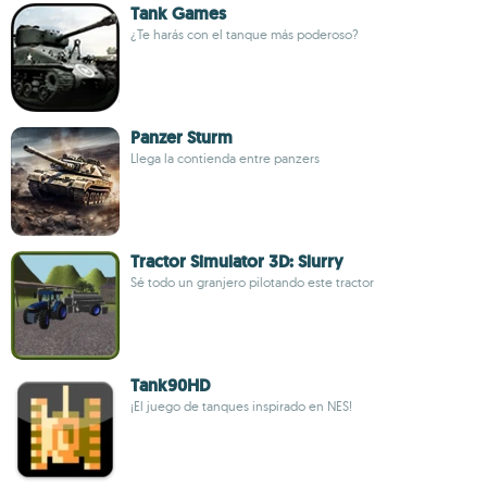
Tank Games
¿Te harás con el tanque más poderoso?
Panzer Sturm
Llega la contienda entre panzers
Tractor Simulator 3D: Slurry
Sé todo un granjero pilotando este tractor
Tank90HD
¡El juego de tanques inspirado en NES!