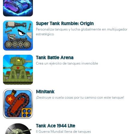
Super Tank Rumble: Origin
Personaliza tanques y lucha globalmente en multijugador
estratégico
Tank Battle Arena
Crea un ejército de tanques invencible
Minitank
¡Destruye o vuela cosas por tu camino con este tanque!
Tank Ace 1944 Lite
II Guerra Mundial llena de tanques