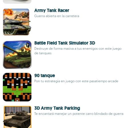
Army Tank Racer
Guerra abierta en la carretera
Battle Field Tank Simulator 3D
Destruye de forma masiva a tus enemigos con este juego
de tanques
90 tanque
Pon tu estrategia en juego con este pasatiempo arcade
3D Army Tank Parking
Te encantará manejar un potente carro blindado de guerra