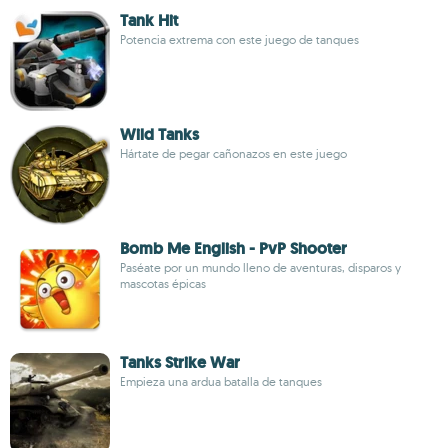
Tank Hit
Potencia extrema con este juego de tanques
Wild Tanks
Hártate de pegar cañonazos en este juego
Bomb Me English - PvP Shooter
Paséate por un mundo lleno de aventuras, disparos y
mascotas épicas
Tanks Strike War
Empieza una ardua batalla de tanques