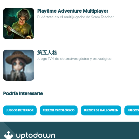
Playtime Adventure Multiplayer
Diviértete en el multijugador de Scary Teacher
第五人格
Juego 1V4 de detectives gótico y estratégico
Podría interesarte
JUEGOS DE TERROR
TERROR PSICOLÓGICO
JUEGOS DE HALLOWEEN
JUEGOS