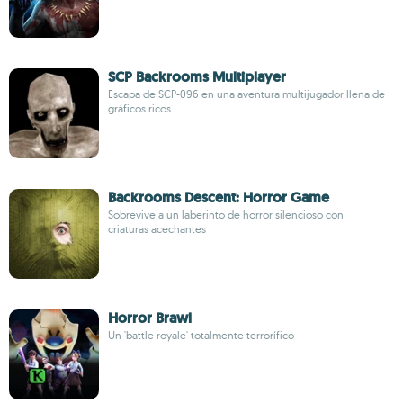
SCP Backrooms Multiplayer
Escapa de SCP-096 en una aventura multijugador llena de
gráficos ricos
Backrooms Descent: Horror Game
Sobrevive a un laberinto de horror silencioso con
criaturas acechantes
Horror Brawl
Un 'battle royale' totalmente terrorífico