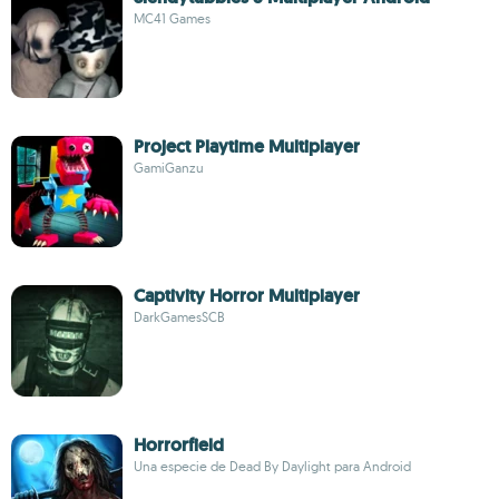
MC41 Games
Project Playtime Multiplayer
GamiGanzu
Captivity Horror Multiplayer
DarkGamesSCB
Horrorfield
Una especie de Dead By Daylight para Android