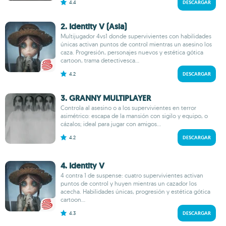
4.4
DESCARGAR
2. Identity V (Asia)
Multijugador 4vs1 donde supervivientes con habilidades
únicas activan puntos de control mientras un asesino los
caza. Progresión, personajes nuevos y estética gótica
cartoon, trama detectivesca...
4.2
DESCARGAR
3. GRANNY MULTIPLAYER
Controla al asesino o a los supervivientes en terror
asimétrico: escapa de la mansión con sigilo y equipo, o
cázalos; ideal para jugar con amigos...
4.2
DESCARGAR
4. Identity V
4 contra 1 de suspense: cuatro supervivientes activan
puntos de control y huyen mientras un cazador los
acecha. Habilidades únicas, progresión y estética gótica
cartoon...
4.3
DESCARGAR