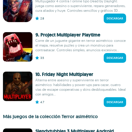
Multijugador 4 contra 1 online tipo Dead by Daylight:
juega como asesino o superviviente, repara generadores,
cura aliados y huye. Controles sencillos y gráficos 3D...
2.8
DESCARGAR
9. Project Multiplayer Playtime
Corre de un juguete gigante en terror asimétrico: conoce
el mapa, resuelve puzles y crea un monstruo para
contraatacar. Controles simples, anuncios excesivos...
3.5
DESCARGAR
10. Friday Night Multiplayer
Alterna entre asesino y superviviente en terror
asimétrico: habilidades y power‑ups para cazar, cuatro
vías de escape cooperativas y skins desbloqueables. Ideal
con amigos...
4.7
DESCARGAR
Más juegos de la colección Terror asimétrico
Slendytubbies 3 Multiplayer Android