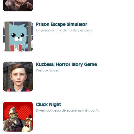
Prison Escape SImulator
Un juego online de huida y engaño
Kuzbass: Horror Story Game
WetBox Squad
Cluck Night
Divertido juego de acción asimétrico 4v1