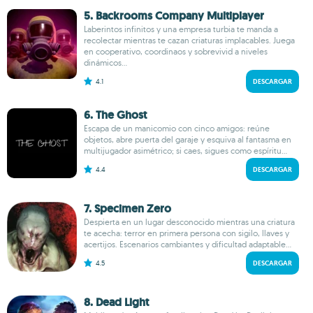
5. Backrooms Company Multiplayer
Laberintos infinitos y una empresa turbia te manda a
recolectar mientras te cazan criaturas implacables. Juega
en cooperativo, coordinaos y sobrevivid a niveles
dinámicos...
4.1
DESCARGAR
6. The Ghost
Escapa de un manicomio con cinco amigos: reúne
objetos, abre puerta del garaje y esquiva al fantasma en
multijugador asimétrico; si caes, sigues como espíritu...
4.4
DESCARGAR
7. Specimen Zero
Despierta en un lugar desconocido mientras una criatura
te acecha: terror en primera persona con sigilo, llaves y
acertijos. Escenarios cambiantes y dificultad adaptable...
4.5
DESCARGAR
8. Dead Light