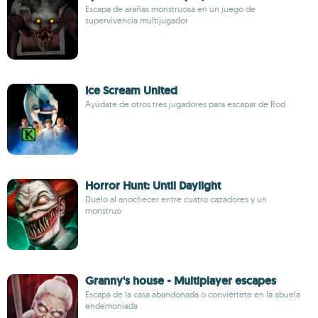
Escapa de arañas monstruosa en un juego de
supervivencia multijugador
Ice Scream United
Ayúdate de otros tres jugadores para escapar de Rod
Horror Hunt: Until Daylight
Duelo al anochecer entre cuatro cazadores y un
monstruo
Granny's house - Multiplayer escapes
Escapa de la casa abandonada o conviértete en la abuela
endemoniada