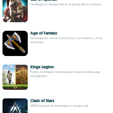
Estrategia en tiempo real en la época de los romanos
Age of Fantasy
Estrategia por turnos contra orcos, no-muertos y otros
enemigos
Kings Legion
Puzles, combates y estrategia en este alocado juego
multigénero
Clash of Stars
MMO espacial de estrategia en tiempo real