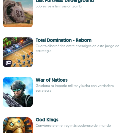
Last Fortress: Underground
Sobrevive a la invasión zombi
Total Domination - Reborn
Guerra cibernética entre enemigos en este juego de
estrategia
War of Nations
Gestiona tu imperio militar y lucha con verdadera
estrategia
God Kings
Conviértete en el rey más poderoso del mundo