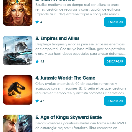
Batallas medievales en tiempo real con alianzas entre
reinas, gestión de recursos y construcción de edificios.
Expande tu ciudad, entrena tropas y conquista reinos...
4.0
DESCARGAR
3. Empires and Allies
Despliega tanques y aviones para asaltar bases enemigas
en tiempo real. Construye base militar, gestiona petróleo
y oro, y usa habilidades especiales para arrasar defensas...
4.3
DESCARGAR
4. Jurassic World: The Game
Cría y evoluciona más de 60 dinosaurios terrestres y
acuáticos con animaciones 3D. Diseña el parque, gestiona
recursos en tiempo real y disfruta combates cinemáticos...
4.6
DESCARGAR
5. Age of Kings: Skyward Battle
Barcos voladores y criaturas aladas dan forma a este MMO
de estrategia: mejora tu fortaleza, libra combates en