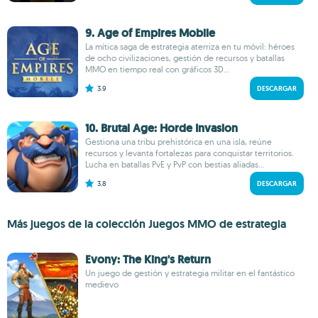
9. Age of Empires Mobile
La mítica saga de estrategia aterriza en tu móvil: héroes
de ocho civilizaciones, gestión de recursos y batallas
MMO en tiempo real con gráficos 3D...
3.9
DESCARGAR
10. Brutal Age: Horde Invasion
Gestiona una tribu prehistórica en una isla, reúne
recursos y levanta fortalezas para conquistar territorios.
Lucha en batallas PvE y PvP con bestias aliadas...
3.8
DESCARGAR
Más juegos de la colección Juegos MMO de estrategia
Evony: The King's Return
Un juego de gestión y estrategia militar en el fantástico
medievo