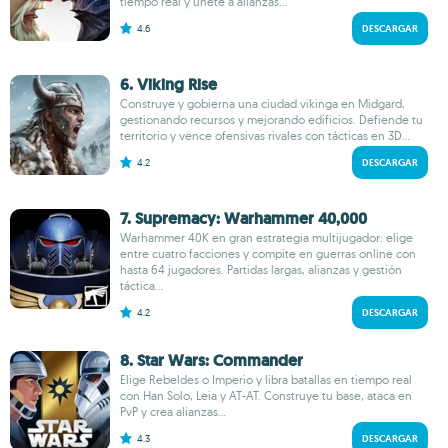
tiempo real y únete a alianzas...
4.6
DESCARGAR
6. Viking Rise
Construye y gobierna una ciudad vikinga en Midgard,
gestionando recursos y mejorando edificios. Defiende tu
territorio y vence ofensivas rivales con tácticas en 3D...
4.2
DESCARGAR
7. Supremacy: Warhammer 40,000
Warhammer 40K en gran estrategia multijugador: elige
entre cuatro facciones y compite en guerras online con
hasta 64 jugadores. Partidas largas, alianzas y gestión
táctica...
4.2
DESCARGAR
8. Star Wars: Commander
Elige Rebeldes o Imperio y libra batallas en tiempo real
con Han Solo, Leia y AT-AT. Construye tu base, ataca en
PvP y crea alianzas...
4.3
DESCARGAR