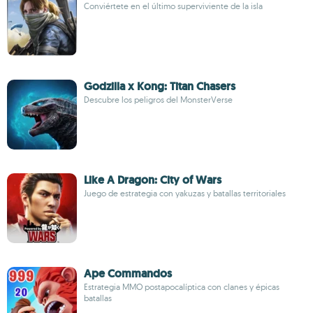
Conviértete en el último superviviente de la isla
Godzilla x Kong: Titan Chasers
Descubre los peligros del MonsterVerse
Like A Dragon: City of Wars
Juego de estrategia con yakuzas y batallas territoriales
Ape Commandos
Estrategia MMO postapocalíptica con clanes y épicas
batallas