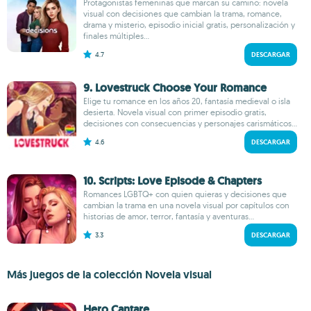
Protagonistas femeninas que marcan su camino: novela
visual con decisiones que cambian la trama, romance,
drama y misterio, episodio inicial gratis, personalización y
finales múltiples...
4.7
DESCARGAR
9. Lovestruck Choose Your Romance
Elige tu romance en los años 20, fantasía medieval o isla
desierta. Novela visual con primer episodio gratis,
decisiones con consecuencias y personajes carismáticos...
4.6
DESCARGAR
10. Scripts: Love Episode & Chapters
Romances LGBTQ+ con quien quieras y decisiones que
cambian la trama en una novela visual por capítulos con
historias de amor, terror, fantasía y aventuras...
3.3
DESCARGAR
Más juegos de la colección Novela visual
Hero Cantare