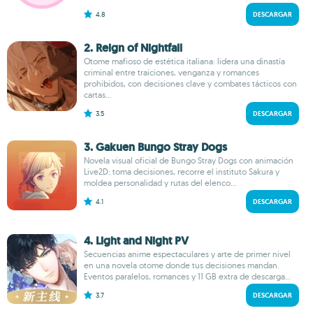
4.8
DESCARGAR
2. Reign of Nightfall
Otome mafioso de estética italiana: lidera una dinastía
criminal entre traiciones, venganza y romances
prohibidos, con decisiones clave y combates tácticos con
cartas...
3.5
DESCARGAR
3. Gakuen Bungo Stray Dogs
Novela visual oficial de Bungo Stray Dogs con animación
Live2D: toma decisiones, recorre el instituto Sakura y
moldea personalidad y rutas del elenco...
4.1
DESCARGAR
4. Light and Night PV
Secuencias anime espectaculares y arte de primer nivel
en una novela otome donde tus decisiones mandan.
Eventos paralelos, romances y 11 GB extra de descarga...
3.7
DESCARGAR