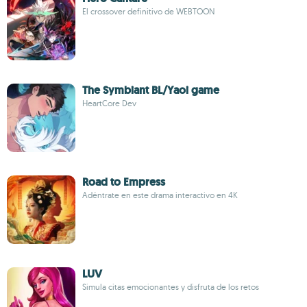
El crossover definitivo de WEBTOON
The Symbiant BL/Yaoi game
HeartCore Dev
Road to Empress
Adéntrate en este drama interactivo en 4K
LUV
Simula citas emocionantes y disfruta de los retos