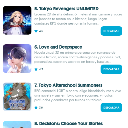
5. Tokyo Revengers UNLIMITED
Escenas 2D de alta definición fieles al manganime y voces
en japonés te meten en la historia; luego llegan
combates RPG donde gestionas la Toman...
4.5
DESCARGAR
6. Love and Deepspace
Novela visual 3D en primera persona con romance de
ciencia ficción, acción contra alienígenas y poderes Evol;
personaliza aspecto y aparece en fotos y batallas...
4.3
DESCARGAR
7. Tokyo Afterschool Summoners
RPG comercial LGBT pionero: elige identidad y voz y vive
una novela visual en Tokio con elecciones, vínculos
profundos y combates por turnos en tablero...
3.6
DESCARGAR
8. Decisions: Choose Your Stories