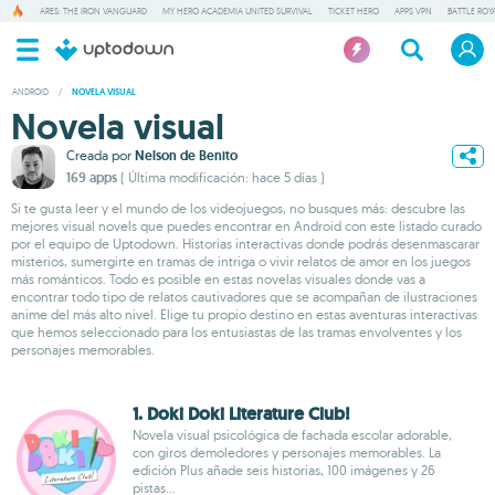
ARES: THE IRON VANGUARD
MY HERO ACADEMIA UNITED SURVIVAL
TICKET HERO
APPS VPN
BATTLE ROY
ANDROID
/
NOVELA VISUAL
Novela visual
Creada por
Nelson de Benito
169 apps
( Última modificación: hace 5 días )
Si te gusta leer y el mundo de los videojuegos, no busques más: descubre las
mejores visual novels que puedes encontrar en Android con este listado curado
por el equipo de Uptodown. Historias interactivas donde podrás desenmascarar
misterios, sumergirte en tramas de intriga o vivir relatos de amor en los juegos
más románticos. Todo es posible en estas novelas visuales donde vas a
encontrar todo tipo de relatos cautivadores que se acompañan de ilustraciones
anime del más alto nivel. Elige tu propio destino en estas aventuras interactivas
que hemos seleccionado para los entusiastas de las tramas envolventes y los
personajes memorables.
1. Doki Doki Literature Club!
Novela visual psicológica de fachada escolar adorable,
con giros demoledores y personajes memorables. La
edición Plus añade seis historias, 100 imágenes y 26
pistas...