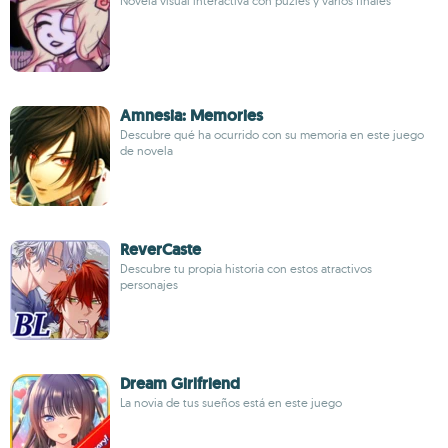
Novela visual interactiva con puzles y varios finales
Amnesia: Memories
Descubre qué ha ocurrido con su memoria en este juego
de novela
ReverCaste
Descubre tu propia historia con estos atractivos
personajes
Dream Girlfriend
La novia de tus sueños está en este juego