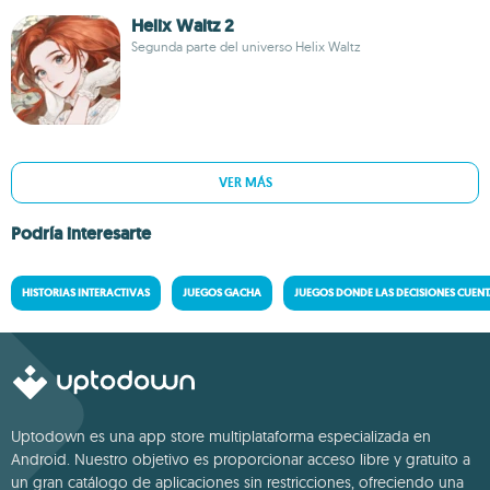
Helix Waltz 2
Segunda parte del universo Helix Waltz
VER MÁS
Podría interesarte
HISTORIAS INTERACTIVAS
JUEGOS GACHA
JUEGOS DONDE LAS DECISIONES CUEN
Uptodown es una app store multiplataforma especializada en
Android. Nuestro objetivo es proporcionar acceso libre y gratuito a
un gran catálogo de aplicaciones sin restricciones, ofreciendo una