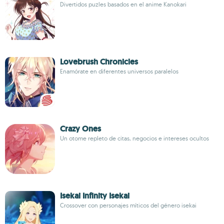
Divertidos puzles basados en el anime Kanokari
Lovebrush Chronicles
Enamórate en diferentes universos paralelos
Crazy Ones
Un otome repleto de citas, negocios e intereses ocultos
Isekai Infinity Isekai
Crossover con personajes míticos del género isekai